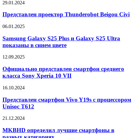
Представлен
29.01.2024
с
проектор
французскими
Thunderobot
Представлен проектор Thunderobot Beigou Civi
дверями
Beigou
Civi
Samsung
06.01.2025
Galaxy
S25
Samsung Galaxy S25 Plus и Galaxy S25 Ultra
Plus
показаны в синем цвете
и
Galaxy
Официально
12.09.2025
S25
представлен
Ultra
смартфон
Официально представлен смартфон среднего
показаны
среднего
класса Sony Xperia 10 VII
в
класса
синем
Sony
цвете
Представлен
16.10.2024
Xperia
смартфон
10
Vivo
Представлен смартфон Vivo Y19s с процессором
VII
Y19s
Unisoc T612
с
процессором
MKBHD
21.12.2024
Unisoc
определил
T612
лучшие
MKBHD определил лучшие смартфоны в
смартфоны
разных категориях