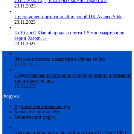
Игры 2024 года, в которых можно заработать
23.11.2023
Представлен портативный игровой ПК Ayaneo Slide
23.11.2023
За 10 дней Xiaomi продала почти 1.5 млн смартфонов
серии Xiaomi 14
23.11.2023
Что уже известно о смартфоне iPhone 18 Pro
13.10.2025
Создан первый работающий гибрид кремния и атомарно
тонких материалов
13.10.2025
Форумы
Административный форум
Компьютерное железо
Технический форум
Энтузиаст обнаружил редкий прототип The Sims 1999