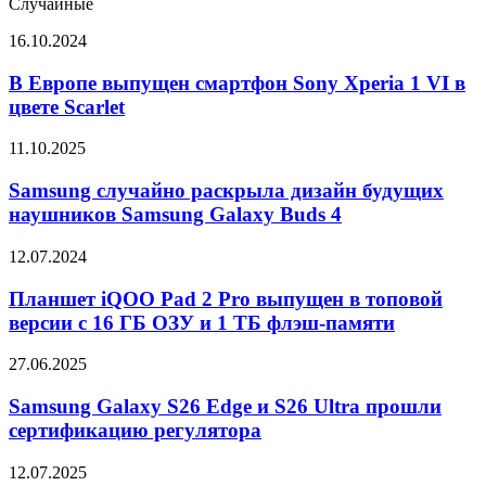
Случайные
В
16.10.2024
Европе
выпущен
В Европе выпущен смартфон Sony Xperia 1 VI в
смартфон
цвете Scarlet
Sony
Xperia
Samsung
11.10.2025
1
случайно
VI
раскрыла
Samsung случайно раскрыла дизайн будущих
в
дизайн
наушников Samsung Galaxy Buds 4
цвете
будущих
Scarlet
наушников
Планшет
12.07.2024
Samsung
iQOO
Galaxy
Pad
Планшет iQOO Pad 2 Pro выпущен в топовой
Buds
2
версии с 16 ГБ ОЗУ и 1 ТБ флэш-памяти
4
Pro
выпущен
Samsung
27.06.2025
в
Galaxy
топовой
S26
Samsung Galaxy S26 Edge и S26 Ultra прошли
версии
Edge
сертификацию регулятора
с
и
16
S26
ГБ
Появились
12.07.2025
Ultra