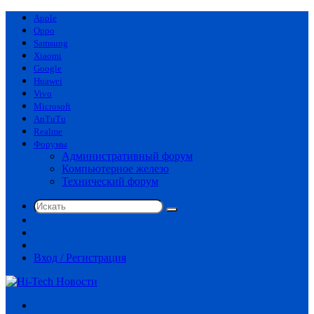
Apple
Oppo
Samsung
Xiaomi
Google
Huawei
Vivo
Microsoft
AnTuTu
Realme
Форумы
Административный форум
Компьютерное железо
Технический форум
Искать
Switch
skin
Sidebar
Случайная
статья
Вход / Регистрация
Меню