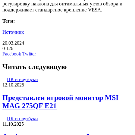
регулировку наклона для оптимальных углов обзора и
поддерживает стандартное крепление VESA.
Теги:
Источник
20.03.2024
0
126
LinkedIn
Pinterest
Вконтакте
Одноклассники
Skype
WhatsApp
Telegram
Viber
Facebook
Twitter
Читать следующую
ПК и ноутбуки
12.10.2025
Представлен игровой монитор MSI
MAG 275QF E21
ПК и ноутбуки
11.10.2025