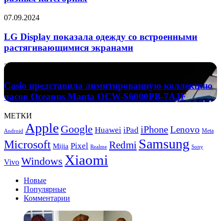
в
разных
LG
07.09.2024
категориях
Display
показала
LG Display показала одежду со встроенными
одежду
растягивающимися экранами
со
встроенными
Casio
26.05.2025
растягивающимися
представила
экранами
лимитированную
Casio представила лимитированную коллекцию
коллекцию
часов Oceanus Manta OCW-S6000PB-7AJF
часов
Oceanus
МЕТКИ
Manta
Apple
Google
iPhone
OCW-
Lenovo
Huawei
iPad
Meta
Android
S6000PB-
Samsung
Microsoft
Redmi
Pixel
Mijia
7AJF
Realme
Sony
Xiaomi
Windows
Vivo
Новые
Популярные
Комментарии