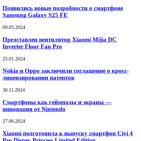
ОЗУ
новые
прошли
и
подробности
Появились новые подробности о смартфоне
сертификацию
1
о
Samsung Galaxy S25 FE
регулятора
ТБ
смартфоне
флэш-
Samsung
Представлен
09.05.2024
памяти
Galaxy
вентилятор
S25
Xiaomi
Представлен вентилятор Xiaomi Mijia DC
FE
Mijia
Inverter Floor Fan Pro
DC
Inverter
Nokia
25.01.2024
Floor
и
Fan
Oppo
Nokia и Oppo заключили соглашение о кросс-
Pro
заключили
лицензировании патентов
соглашение
о
Смартфоны
30.11.2024
кросс-
как
лицензировании
геймпады
Смартфоны как геймпады и экраны —
патентов
и
инновация от Nintendo
экраны
—
Xiaomi
27.06.2024
инновация
подготовила
от
к
Xiaomi подготовила к выпуску смартфон Civi 4
Nintendo
выпуску
Pro Disney Princess Limited Edition