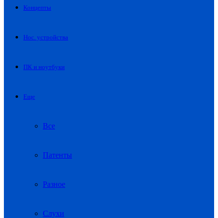
Концепты
Нос. устройства
ПК и ноутбуки
Еще
Все
Патенты
Разное
Слухи