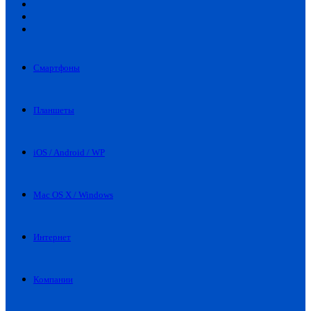
Искать
Switch
skin
Войти
Смартфоны
Планшеты
iOS / Android / WP
Mac OS X / Windows
Интернет
Компании