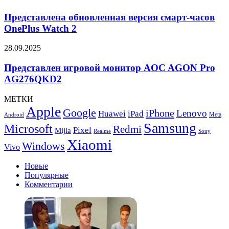
с
обновленная
экраном
версия
Представлена обновленная версия смарт-часов
Asus
смарт-
OnePlus Watch 2
Lumina
часов
Pro
OnePlus
OLED
Представлен
28.09.2025
Watch
игровой
2
монитор
Представлен игровой монитор AOC AGON Pro
AOC
AG276QKD2
AGON
Pro
МЕТКИ
AG276QKD2
Apple
Google
iPhone
Lenovo
Huawei
iPad
Meta
Android
Samsung
Microsoft
Redmi
Pixel
Mijia
Realme
Sony
Xiaomi
Windows
Vivo
Новые
Популярные
Комментарии