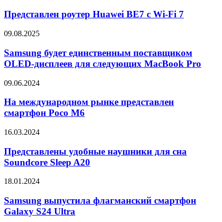
P2100SA-
роутер
Pro
1A2
Huawei
Представлен роутер Huawei BE7 с Wi-Fi 7
BE7
с
Samsung
09.08.2025
Wi-
будет
Fi
единственным
Samsung будет единственным поставщиком
7
поставщиком
OLED-дисплеев для следующих MacBook Pro
OLED-
дисплеев
На
09.06.2024
для
международном
следующих
рынке
На международном рынке представлен
MacBook
представлен
смартфон Poco M6
Pro
смартфон
Poco
Представлены
16.03.2024
M6
удобные
наушники
Представлены удобные наушники для сна
для
Soundcore Sleep A20
сна
Soundcore
Samsung
18.01.2024
Sleep
выпустила
A20
флагманский
Samsung выпустила флагманский смартфон
смартфон
Galaxy S24 Ultra
Galaxy