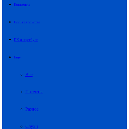
Концепты
Нос. устройства
ПК и ноутбуки
Еще
Все
Патенты
Разное
Слухи