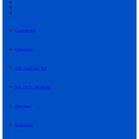
Искать
Switch
skin
Войти
Смартфоны
Планшеты
iOS / Android / WP
Mac OS X / Windows
Интернет
Компании