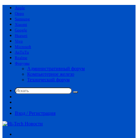
Apple
Oppo
Samsung
Xiaomi
Google
Huawei
Vivo
Microsoft
AnTuTu
Realme
Форумы
Административный форум
Компьютерное железо
Технический форум
Искать
Switch
skin
Sidebar
Случайная
статья
Вход / Регистрация
Меню