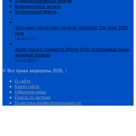
Административный форум
Компьютерное железо
Технический форум
Энтузиаст обнаружил редкий прототип The Sims 1999
года
14.10.2025
Apple снизит стоимость iPhone Fold, использовав более
дешевый шарнир
14.10.2025
© Все права защищены 2026, |
О сайте
Карта сайта
Обратная связь
Поиск по меткам
Политика конфиденциальности
Facebook
Twitter
WhatsApp
Telegram
Кнопка
«Наверх»