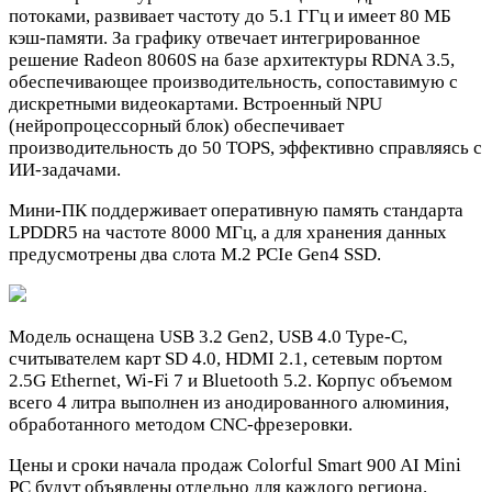
потоками, развивает частоту до 5.1 ГГц и имеет 80 МБ
кэш-памяти. За графику отвечает интегрированное
решение Radeon 8060S на базе архитектуры RDNA 3.5,
обеспечивающее производительность, сопоставимую с
дискретными видеокартами. Встроенный NPU
(нейропроцессорный блок) обеспечивает
производительность до 50 TOPS, эффективно справляясь с
ИИ-задачами.
Мини-ПК поддерживает оперативную память стандарта
LPDDR5 на частоте 8000 МГц, а для хранения данных
предусмотрены два слота M.2 PCIe Gen4 SSD.
Модель оснащена USB 3.2 Gen2, USB 4.0 Type-C,
считывателем карт SD 4.0, HDMI 2.1, сетевым портом
2.5G Ethernet, Wi-Fi 7 и Bluetooth 5.2. Корпус объемом
всего 4 литра выполнен из анодированного алюминия,
обработанного методом CNC-фрезеровки.
Цены и сроки начала продаж Colorful Smart 900 AI Mini
PC будут объявлены отдельно для каждого региона.