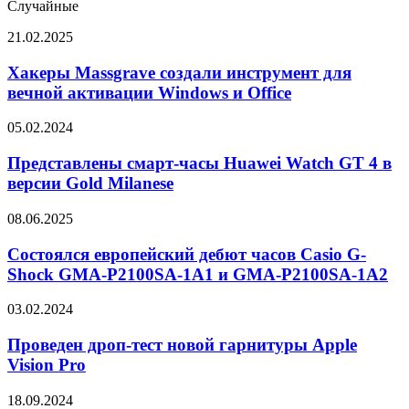
Случайные
Хакеры
21.02.2025
Massgrave
создали
Хакеры Massgrave создали инструмент для
инструмент
вечной активации Windows и Office
для
вечной
Представлены
05.02.2024
активации
смарт-
Windows
часы
Представлены смарт-часы Huawei Watch GT 4 в
и
Huawei
версии Gold Milanese
Office
Watch
GT
Состоялся
08.06.2025
4
европейский
в
дебют
Состоялся европейский дебют часов Casio G-
версии
часов
Shock GMA-P2100SA-1A1 и GMA-P2100SA-1A2
Gold
Casio
Milanese
G-
Проведен
03.02.2024
Shock
дроп-
GMA-
тест
Проведен дроп-тест новой гарнитуры Apple
P2100SA-
новой
Vision Pro
1A1
гарнитуры
и
Apple
GMA-
Представлен
18.09.2024
Vision