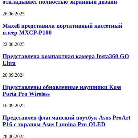
откладывает полностью экранный дизайн
откладывает
полностью
Maxell
26.06.2025
экранный
представила
дизайн
портативный
Maxell представила портативный кассетный
кассетный
плеер MXCP-P100
плеер
MXCP-
Представлена
22.08.2025
P100
компактная
камера
Представлена компактная камера Insta360 GO
Insta360
Ultra
GO
Ultra
Представлены
20.09.2024
обновленные
наушники
Представлены обновленные наушники Koss
Koss
Porta Pro Wireless
Porta
Pro
Представлен
16.09.2025
Wireless
флагманский
ноутбук
Представлен флагманский ноутбук Asus ProArt
Asus
P16 с экраном Asus Lumina Pro OLED
ProArt
P16
Представлена
28.06.2024