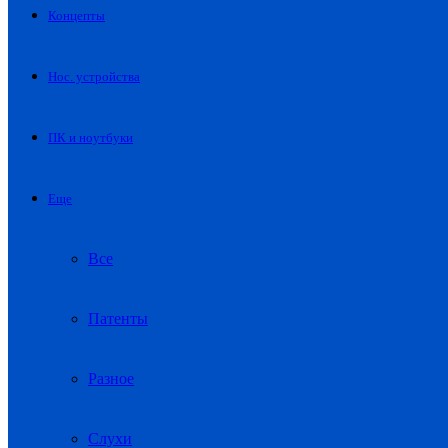
Концепты
Нос. устройства
ПК и ноутбуки
Еще
Все
Патенты
Разное
Слухи