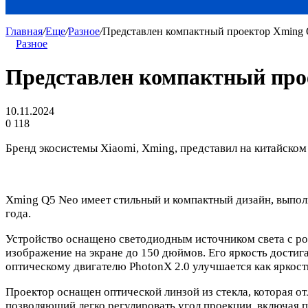
Главная
/
Еще
/
Разное
/
Представлен компактный проектор Xming
Разное
Представлен компактный про
10.11.2024
0
118
Бренд экосистемы Xiaomi, Xming, представил на китайском
Xming Q5 Neo имеет стильный и компактный дизайн, выпол
года.
Устройство оснащено светодиодным источником света с ро
изображение на экране до 150 дюймов. Его яркость достиг
оптическому двигателю PhotonX 2.0 улучшается как яркость
Проектор оснащен оптической линзой из стекла, которая о
позволяющий легко регулировать угол проекции, включая 