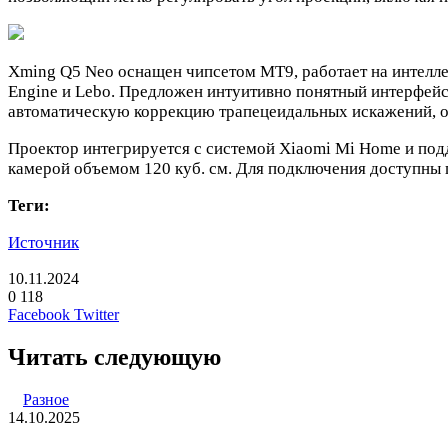
Xming Q5 Neo оснащен чипсетом MT9, работает на интеллекту
Engine и Lebo. Предложен интуитивно понятный интерфейс
автоматическую коррекцию трапецеидальных искажений, об
Проектор интегрируется с системой Xiaomi Mi Home и по
камерой объемом 120 куб. см. Для подключения доступны п
Теги:
Источник
10.11.2024
0
118
LinkedIn
Pinterest
Вконтакте
Одноклассники
Skype
WhatsApp
Telegram
Viber
Facebook
Twitter
Читать следующую
Разное
14.10.2025