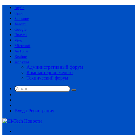
Apple
Oppo
Samsung
Xiaomi
Google
Huawei
Vivo
Microsoft
AnTuTu
Realme
Форумы
Административный форум
Компьютерное железо
Технический форум
Искать
Switch
skin
Sidebar
Случайная
статья
Вход / Регистрация
Меню