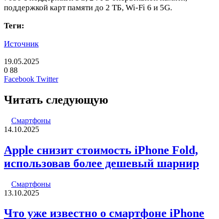
поддержкой карт памяти до 2 ТБ, Wi-Fi 6 и 5G.
Теги:
Источник
19.05.2025
0
88
LinkedIn
Pinterest
Вконтакте
Одноклассники
Skype
WhatsApp
Telegram
Viber
Facebook
Twitter
Читать следующую
Смартфоны
14.10.2025
Apple снизит стоимость iPhone Fold,
использовав более дешевый шарнир
Смартфоны
13.10.2025
Что уже известно о смартфоне iPhone