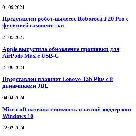
6000
серии
Представлен
01.09.2024
мАч
iPhone
робот-
18
пылесос
Представлен робот-пылесос Roborock P20 Pro с
Roborock
функцией самоочистки
P20
Pro
Apple
21.05.2025
с
выпустила
функцией
обновление
Apple выпустила обновление прошивки для
самоочистки
прошивки
AirPods Max с USB-C
для
AirPods
Представлен
21.06.2024
Max
планшет
с
Lenovo
Представлен планшет Lenovo Tab Plus с 8
USB-
Tab
динамиками JBL
C
Plus
с
Microsoft
04.04.2024
8
назвала
динамиками
стоимость
Microsoft назвала стоимость платной поддержки
JBL
платной
Windows 10
поддержки
Windows
Список
22.02.2024
10
самых