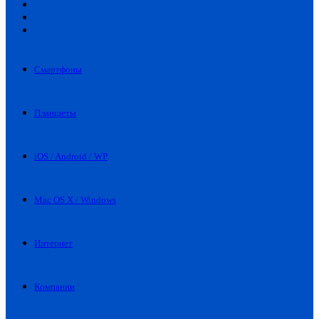
Искать
Switch
skin
Войти
Смартфоны
Планшеты
iOS / Android / WP
Mac OS X / Windows
Интернет
Компании