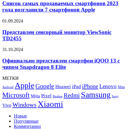
продаваемых
Список самых продаваемых смартфонов 2023
смартфонов
года возглавили 7 смартфонов Apple
2023
года
Представлен
01.09.2024
возглавили
сенсорный
7
монитор
Представлен сенсорный монитор ViewSonic
смартфонов
ViewSonic
TD2455
Apple
TD2455
Официально
31.10.2024
представлен
смартфон
Официально представлен смартфон iQOO 13 с
iQOO
чипом Snapdragon 8 Elite
13
с
МЕТКИ
чипом
Apple
Google
iPhone
Snapdragon
Lenovo
Huawei
iPad
Meta
Android
8
Samsung
Microsoft
Redmi
Pixel
Mijia
Elite
Realme
Sony
Xiaomi
Windows
Vivo
Новые
Популярные
Комментарии