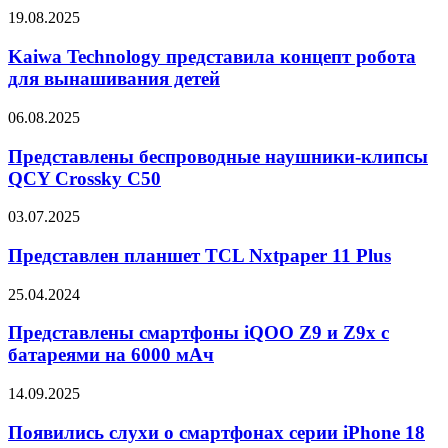
MAG
Kaiwa
19.08.2025
274URFW
Technology
представила
Kaiwa Technology представила концепт робота
концепт
для вынашивания детей
робота
для
Представлены
06.08.2025
вынашивания
беспроводные
детей
наушники-
Представлены беспроводные наушники-клипсы
клипсы
QCY Crossky C50
QCY
Crossky
Представлен
03.07.2025
C50
планшет
TCL
Представлен планшет TCL Nxtpaper 11 Plus
Nxtpaper
11
Представлены
25.04.2024
Plus
смартфоны
iQOO
Представлены смартфоны iQOO Z9 и Z9x с
Z9
батареями на 6000 мАч
и
Z9x
Появились
14.09.2025
с
слухи
батареями
о
Появились слухи о смартфонах серии iPhone 18
на
смартфонах