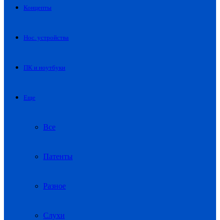
Концепты
Нос. устройства
ПК и ноутбуки
Еще
Все
Патенты
Разное
Слухи