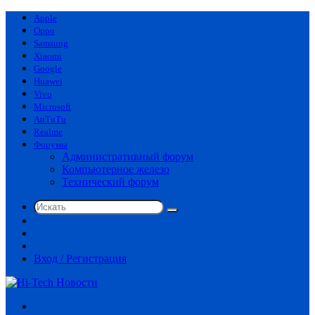
Apple
Oppo
Samsung
Xiaomi
Google
Huawei
Vivo
Microsoft
AnTuTu
Realme
Форумы
Административный форум
Компьютерное железо
Технический форум
Искать
Switch
skin
Sidebar
Случайная
статья
Вход / Регистрация
Меню