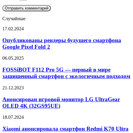
Случайные
Опубликованы
17.02.2024
рендеры
будущего
Опубликованы рендеры будущего смартфона
смартфона
Google Pixel Fold 2
Google
Pixel
FOSSiBOT
06.05.2025
Fold
F112
2
Pro
FOSSiBOT F112 Pro 5G — первый в мире
5G
защищенный смартфон с экологичным подходом
—
первый
Анонсирован
21.12.2023
в
игровой
мире
монитор
Анонсирован игровой монитор LG UltraGear
защищенный
LG
OLED 4K (32GS95UE)
смартфон
UltraGear
с
OLED
экологичным
Xiaomi
18.07.2024
4K
подходом
анонсировала
(32GS95UE)
смартфон
Xiaomi анонсировала смартфон Redmi K70 Ultra
Redmi