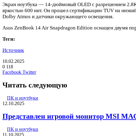
Экран ноутбука — 14-дюймовый OLED с разрешением 2.8K (
яркостью 600 нит. Он прошел сертификацию TUV на низкий
Dolby Atmos и датчики окружающего освещения.
Asus ZenBook 14 Air Snapdragon Edition оснащен двумя пор
Теги:
Источник
10.02.2025
0
118
LinkedIn
Pinterest
Вконтакте
Одноклассники
Skype
WhatsApp
Telegram
Viber
Facebook
Twitter
Читать следующую
ПК и ноутбуки
12.10.2025
Представлен игровой монитор MSI MA
ПК и ноутбуки
11.10.2025