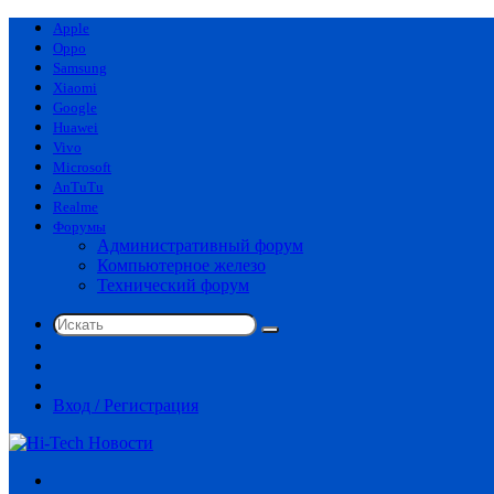
Apple
Oppo
Samsung
Xiaomi
Google
Huawei
Vivo
Microsoft
AnTuTu
Realme
Форумы
Административный форум
Компьютерное железо
Технический форум
Искать
Switch
skin
Sidebar
Случайная
статья
Вход / Регистрация
Меню