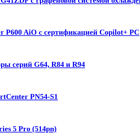
G41ZDF с графеновой системой охлажде
r P600 AiO с сертификацией Copilot+ PC
ы серий G64, R84 и R94
tCenter PN54-S1
es 5 Pro (514pn)