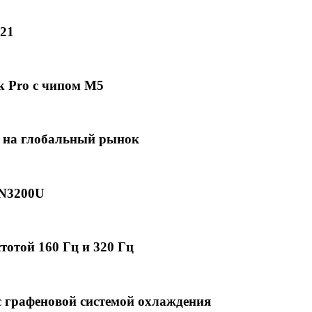
21
k Pro с чипом M5
 на глобальный рынок
2N3200U
отой 160 Гц и 320 Гц
 графеновой системой охлаждения