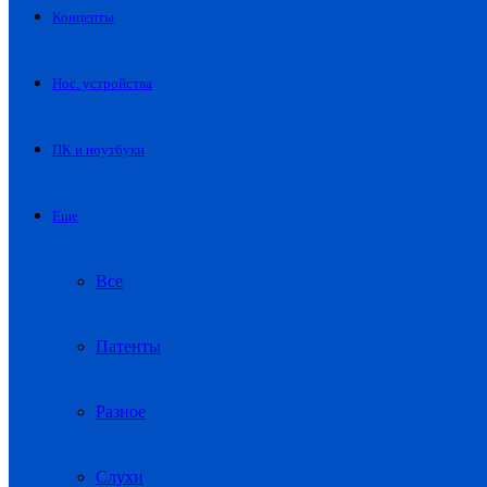
Концепты
Нос. устройства
ПК и ноутбуки
Еще
Все
Патенты
Разное
Слухи