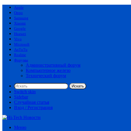
Apple
Oppo
Samsung
Xiaomi
Google
Huawei
Vivo
Microsoft
AnTuTu
Realme
Форумы
Административный форум
Компьютерное железо
Технический форум
Искать
Switch skin
Sidebar
Случайная статья
Вход / Регистрация
Меню