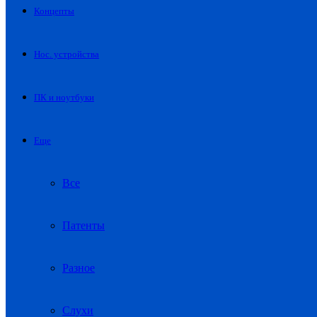
Концепты
Нос. устройства
ПК и ноутбуки
Еще
Все
Патенты
Разное
Слухи