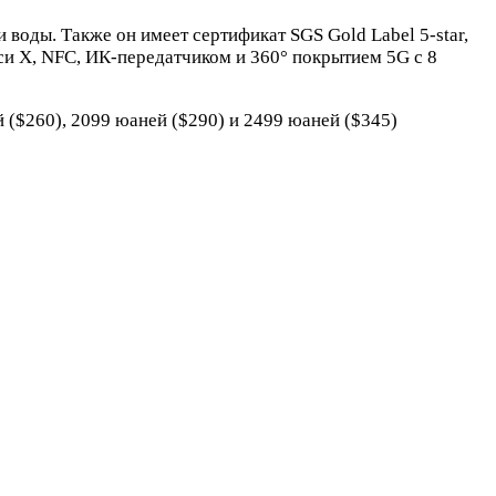
 воды. Также он имеет сертификат SGS Gold Label 5-star,
и X, NFC, ИК-передатчиком и 360° покрытием 5G с 8
й ($260), 2099 юаней ($290) и 2499 юаней ($345)