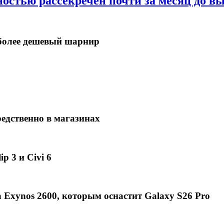
ностью рассекречен почти за месяц до в
в более дешевый шарнир
едственно в магазинах
p 3 и Civi 6
Exynos 2600, которым оснастит Galaxy S26 Pro