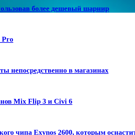
спользовав более дешевый шарнир
 Pro
ты непосредственно в магазинах
в Mix Flip 3 и Civi 6
ого чипа Exynos 2600, которым оснастит