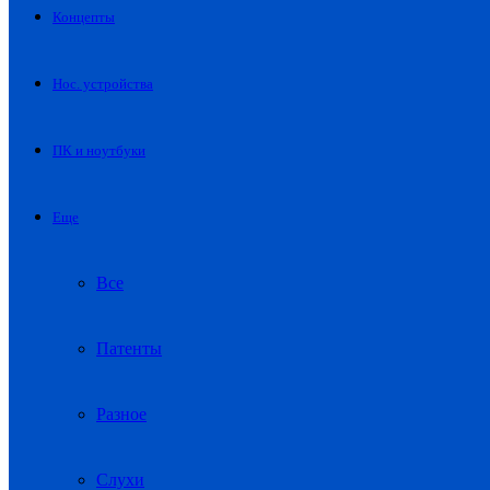
Концепты
Нос. устройства
ПК и ноутбуки
Еще
Все
Патенты
Разное
Слухи