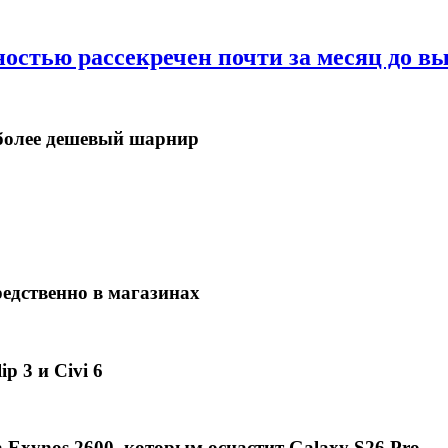
ностью рассекречен почти за месяц до в
в более дешевый шарнир
едственно в магазинах
p 3 и Civi 6
Exynos 2600, которым оснастит Galaxy S26 Pro