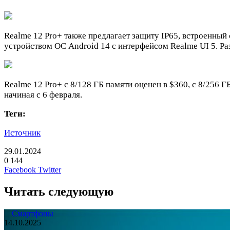
Realme 12 Pro+ также предлагает защиту IP65, встроенный 
устройством ОС Android 14 с интерфейсом Realme UI 5. Раз
Realme 12 Pro+ с 8/128 ГБ памяти оценен в $360, c 8/256 Г
начиная с 6 февраля.
Теги:
Источник
29.01.2024
0
144
LinkedIn
Pinterest
Вконтакте
Одноклассники
Skype
WhatsApp
Telegram
Viber
Facebook
Twitter
Читать следующую
Смартфоны
14.10.2025