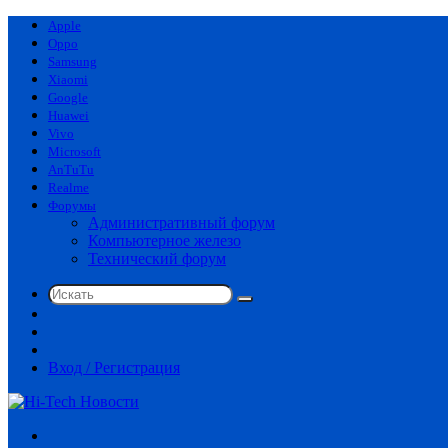
Apple
Oppo
Samsung
Xiaomi
Google
Huawei
Vivo
Microsoft
AnTuTu
Realme
Форумы
Административный форум
Компьютерное железо
Технический форум
Искать
Switch
skin
Sidebar
Случайная
статья
Вход / Регистрация
Меню