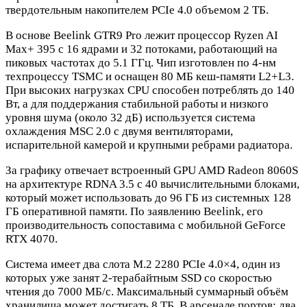
твердотельным накопителем PCIe 4.0 объемом 2 ТБ.
В основе Beelink GTR9 Pro лежит процессор Ryzen AI
Max+ 395 с 16 ядрами и 32 потоками, работающий на
пиковых частотах до 5.1 ГГц. Чип изготовлен по 4-нм
техпроцессу TSMC и оснащен 80 МБ кеш-памяти L2+L3.
При высоких нагрузках CPU способен потреблять до 140
Вт, а для поддержания стабильной работы и низкого
уровня шума (около 32 дБ) используется система
охлаждения MSC 2.0 с двумя вентиляторами,
испарительной камерой и крупными ребрами радиатора.
За графику отвечает встроенный GPU AMD Radeon 8060S
на архитектуре RDNA 3.5 с 40 вычислительными блоками,
который может использовать до 96 ГБ из системных 128
ГБ оперативной памяти. По заявлению Beelink, его
производительность сопоставима с мобильной GeForce
RTX 4070.
Система имеет два слота M.2 2280 PCIe 4.0×4, один из
которых уже занят 2-терабайтным SSD со скоростью
чтения до 7000 МБ/с. Максимальный суммарный объём
хранилища может достигать 8 ТБ. В арсенале портов: два