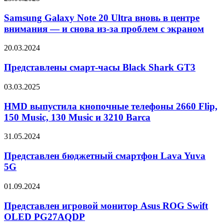
TL-
Galaxy
IPC679V-
Note
Samsung Galaxy Note 20 Ultra вновь в центре
A4
20
внимания — и снова из-за проблем с экраном
Ultra
вновь
Представлены
20.03.2024
в
смарт-
центре
часы
Представлены смарт-часы Black Shark GT3
внимания
Black
—
Shark
HMD
03.03.2025
и
GT3
выпустила
снова
кнопочные
HMD выпустила кнопочные телефоны 2660 Flip,
из-
телефоны
за
150 Music, 130 Music и 3210 Barca
2660
проблем
Flip,
с
Представлен
31.05.2024
150
экраном
бюджетный
Music,
смартфон
Представлен бюджетный смартфон Lava Yuva
130
Lava
5G
Music
Yuva
и
5G
3210
Представлен
01.09.2024
Barca
игровой
монитор
Представлен игровой монитор Asus ROG Swift
Asus
OLED PG27AQDP
ROG