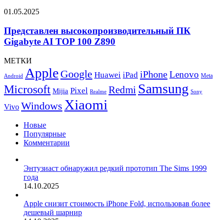
Swift
Представлен
01.05.2025
OLED
высокопроизводительный
PG27AQDP
ПК
Представлен высокопроизводительный ПК
Gigabyte
Gigabyte AI TOP 100 Z890
AI
TOP
МЕТКИ
100
Apple
Google
iPhone
Z890
Lenovo
Huawei
iPad
Meta
Android
Samsung
Microsoft
Redmi
Pixel
Mijia
Realme
Sony
Xiaomi
Windows
Vivo
Новые
Популярные
Комментарии
Энтузиаст обнаружил редкий прототип The Sims 1999
года
14.10.2025
Apple снизит стоимость iPhone Fold, использовав более
дешевый шарнир