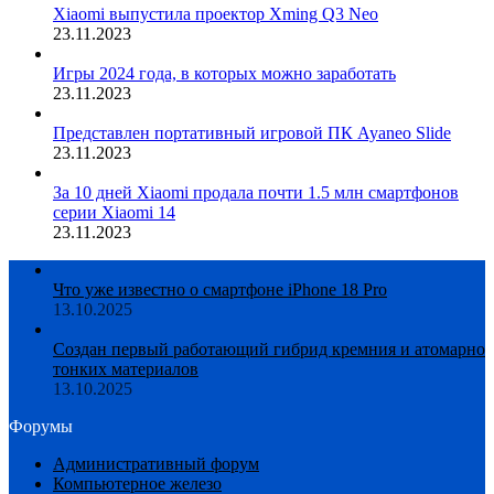
Xiaomi выпустила проектор Xming Q3 Neo
23.11.2023
Игры 2024 года, в которых можно заработать
23.11.2023
Представлен портативный игровой ПК Ayaneo Slide
23.11.2023
За 10 дней Xiaomi продала почти 1.5 млн смартфонов
серии Xiaomi 14
23.11.2023
Что уже известно о смартфоне iPhone 18 Pro
13.10.2025
Создан первый работающий гибрид кремния и атомарно
тонких материалов
13.10.2025
Форумы
Административный форум
Компьютерное железо