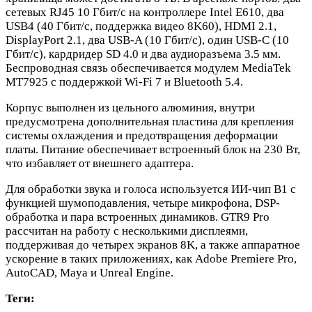
сетевых RJ45 10 Гбит/с на контроллере Intel E610, два
USB4 (40 Гбит/с, поддержка видео 8K60), HDMI 2.1,
DisplayPort 2.1, два USB-A (10 Гбит/с), один USB-C (10
Гбит/с), кардридер SD 4.0 и два аудиоразъема 3.5 мм.
Беспроводная связь обеспечивается модулем MediaTek
MT7925 с поддержкой Wi-Fi 7 и Bluetooth 5.4.
Корпус выполнен из цельного алюминия, внутри
предусмотрена дополнительная пластина для крепления
системы охлаждения и предотвращения деформации
платы. Питание обеспечивает встроенный блок на 230 Вт,
что избавляет от внешнего адаптера.
Для обработки звука и голоса используется ИИ-чип B1 с
функцией шумоподавления, четыре микрофона, DSP-
обработка и пара встроенных динамиков. GTR9 Pro
рассчитан на работу с несколькими дисплеями,
поддерживая до четырех экранов 8K, а также аппаратное
ускорение в таких приложениях, как Adobe Premiere Pro,
AutoCAD, Maya и Unreal Engine.
Теги: