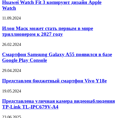
Fit
Huawei Watch Fit 3 копируют дизайн Apple
м
3
Watch
копируют
дизайн
Илон
11.09.2024
Apple
Маск
Watch
может
Илон Маск может стать первым в мире
стать
триллионером к 2027 году
первым
в
Смартфон
26.02.2024
мире
Samsung
триллионером
Galaxy
Смартфон Samsung Galaxy A55 появился в базе
к
A55
Google Play Console
2027
появился
году
в
Представлен
29.04.2024
базе
бюджетный
Google
смартфон
Представлен бюджетный смартфон Vivo Y18e
Play
Vivo
Console
Y18e
Представлена
19.05.2024
уличная
камера
Представлена уличная камера видеонаблюдения
видеонаблюдения
TP-Link TL-IPC679V-A4
TP-
Link
Samsung
23.06.2025