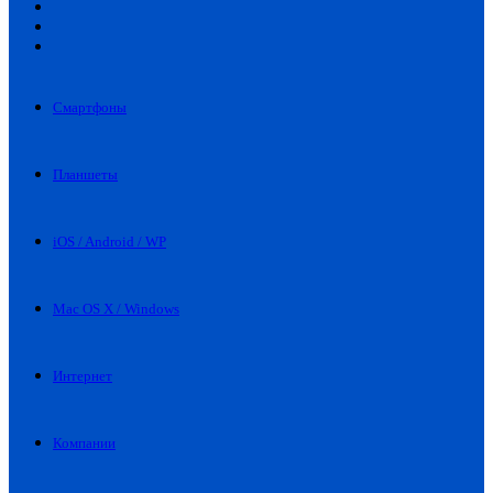
Искать
Switch
skin
Войти
Смартфоны
Планшеты
iOS / Android / WP
Mac OS X / Windows
Интернет
Компании