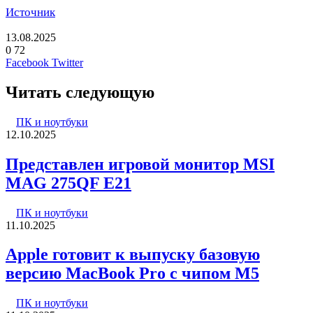
Источник
13.08.2025
0
72
LinkedIn
Pinterest
Вконтакте
Одноклассники
Skype
WhatsApp
Telegram
Viber
Facebook
Twitter
Читать следующую
ПК и ноутбуки
12.10.2025
Представлен игровой монитор MSI
MAG 275QF E21
ПК и ноутбуки
11.10.2025
Apple готовит к выпуску базовую
версию MacBook Pro с чипом M5
ПК и ноутбуки