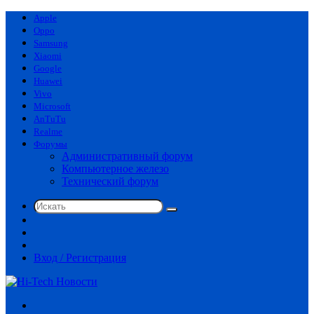
Apple
Oppo
Samsung
Xiaomi
Google
Huawei
Vivo
Microsoft
AnTuTu
Realme
Форумы
Административный форум
Компьютерное железо
Технический форум
Искать
Switch
skin
Sidebar
Случайная
статья
Вход / Регистрация
Меню