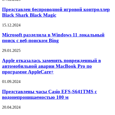
антивирусом
беспроводной
CrowdStrike
игровой
Представлен беспроводной игровой контроллер
и
контроллер
Black Shark Black Magic
ОС
Black
Windows
Shark
11
Microsoft
15.12.2024
Black
24H2
разделила
Magic
в
Microsoft разделила в Windows 11 локальный
Windows
поиск с веб-поиском Bing
11
локальный
Apple
29.01.2025
поиск
отказалась
с
заменять
Apple отказалась заменять поврежденный в
веб-
поврежденный
автомобильной аварии MacBook Pro по
поиском
в
Bing
программе AppleCare+
автомобильной
аварии
Представлены
01.09.2024
MacBook
часы
Pro
Casio
Представлены часы Casio EFS-S641TMS с
по
EFS-
программе
водонепроницаемостью 100 м
S641TMS
AppleCare+
с
Huawei
20.04.2024
водонепроницаемостью
Watch
100