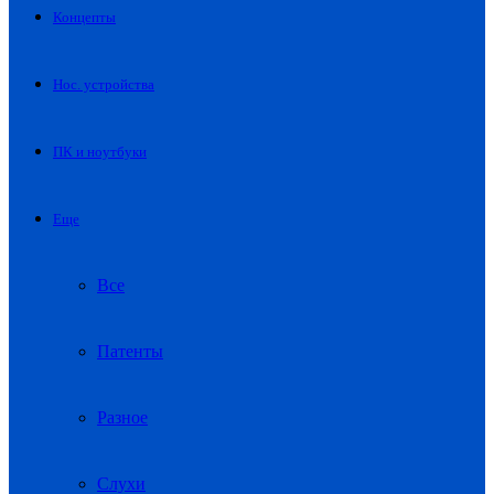
Концепты
Нос. устройства
ПК и ноутбуки
Еще
Все
Патенты
Разное
Слухи