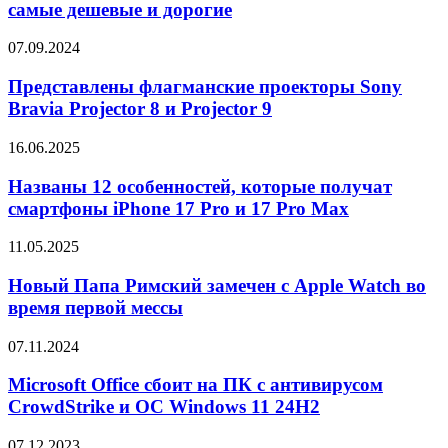
смартфоны
самые дешевые и дорогие
серии
iPhone
Представлены
07.09.2024
16
флагманские
самые
проекторы
Представлены флагманские проекторы Sony
дешевые
Sony
Bravia Projector 8 и Projector 9
и
Bravia
дорогие
Projector
Названы
16.06.2025
8
12
и
особенностей,
Названы 12 особенностей, которые получат
Projector
которые
смартфоны iPhone 17 Pro и 17 Pro Max
9
получат
смартфоны
Новый
11.05.2025
iPhone
Папа
17
Римский
Новый Папа Римский замечен с Apple Watch во
Pro
замечен
время первой мессы
и
с
17
Apple
Pro
Microsoft
07.11.2024
Watch
Max
Office
во
сбоит
Microsoft Office сбоит на ПК с антивирусом
время
на
CrowdStrike и ОС Windows 11 24H2
первой
ПК
мессы
с
Представлен
07.12.2023