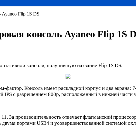
 Ayaneo Flip 1S DS
овая консоль Ayaneo Flip 1S 
ртативной консоли, получившую название Flip 1S DS.
рм-фактор. Консоль имеет раскладной корпус и два экрана:
й IPS с разрешением 800p, расположенный в нижней части у
11. За производительность отвечает флагманский процессо
 двумя портами USB4 и усовершенствованной системой охл