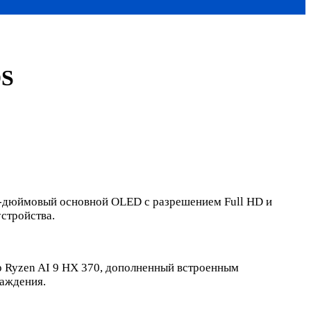
DS
 7-дюймовый основной OLED с разрешением Full HD и
стройства.
р Ryzen AI 9 HX 370, дополненный встроенным
аждения.