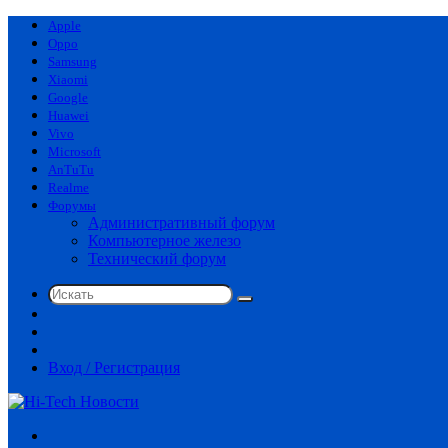
Apple
Oppo
Samsung
Xiaomi
Google
Huawei
Vivo
Microsoft
AnTuTu
Realme
Форумы
Административный форум
Компьютерное железо
Технический форум
Искать
Switch
skin
Sidebar
Случайная
статья
Вход / Регистрация
Меню