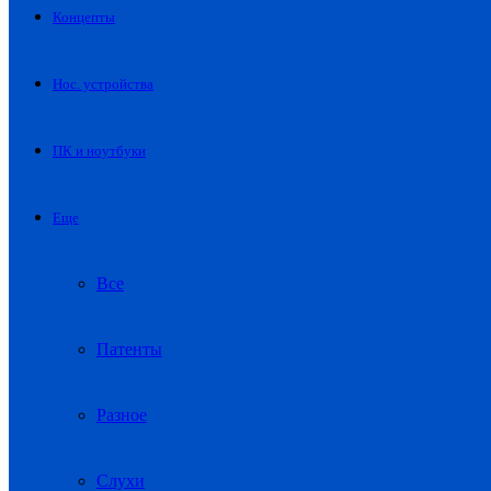
Концепты
Нос. устройства
ПК и ноутбуки
Еще
Все
Патенты
Разное
Слухи