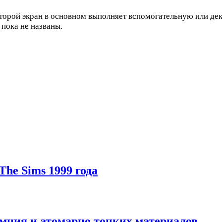
Второй экран в основном выполняет вспомогательную или де
 пока не названы.
he Sims 1999 года
мния и атомарно тонких материалов