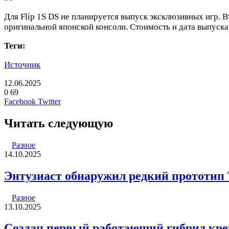
Для Flip 1S DS не планируется выпуск эксклюзивных игр. 
оригинальной японской консоли. Стоимость и дата выпуска
Теги:
Источник
12.06.2025
0
69
LinkedIn
Pinterest
Вконтакте
Одноклассники
Skype
WhatsApp
Telegram
Viber
Facebook
Twitter
Читать следующую
Разное
14.10.2025
Энтузиаст обнаружил редкий прототип T
Разное
13.10.2025
Создан первый работающий гибрид кре