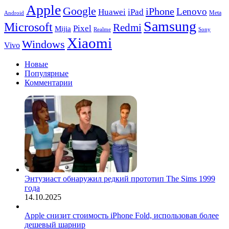
Apple
Google
iPhone
Lenovo
Huawei
iPad
Meta
Android
Samsung
Microsoft
Redmi
Pixel
Mijia
Realme
Sony
Xiaomi
Windows
Vivo
Новые
Популярные
Комментарии
Энтузиаст обнаружил редкий прототип The Sims 1999
года
14.10.2025
Apple снизит стоимость iPhone Fold, использовав более
дешевый шарнир