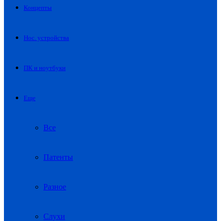
Концепты
Нос. устройства
ПК и ноутбуки
Еще
Все
Патенты
Разное
Слухи