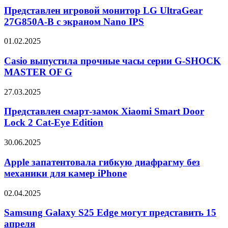
монитор
Представлен игровой монитор LG UltraGear
LG
27G850A-B с экраном Nano IPS
UltraGear
27G850A-
Casio
01.02.2025
B
выпустила
с
прочные
Casio выпустила прочные часы серии G-SHOCK
экраном
часы
MASTER OF G
Nano
серии
IPS
G-
Представлен
27.03.2025
SHOCK
смарт-
MASTER
замок
Представлен смарт-замок Xiaomi Smart Door
OF
Xiaomi
Lock 2 Cat-Eye Edition
G
Smart
Door
Apple
30.06.2025
Lock
запатентовала
2
гибкую
Apple запатентовала гибкую диафрагму без
Cat-
диафрагму
механики для камер iPhone
Eye
без
Edition
механики
Samsung
02.04.2025
для
Galaxy
камер
S25
Samsung Galaxy S25 Edge могут представить 15
iPhone
Edge
апреля