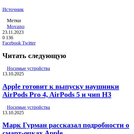
Источник
Метки
Movano
23.11.2023
0
136
LinkedIn
Pinterest
Вконтакте
Одноклассники
Skype
WhatsApp
Telegram
Viber
Facebook
Twitter
Читать следующую
Носимые устройства
13.10.2025
Apple готовит к выпуску наушники
AirPods Pro 4, AirPods 5 и чип H3
Носимые устройства
13.10.2025
Марк Гурман рассказал подробности о
смарт-очках Apple