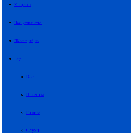
Концепты
Нос. устройства
ПК и ноутбуки
Еще
Все
Патенты
Разное
Слухи