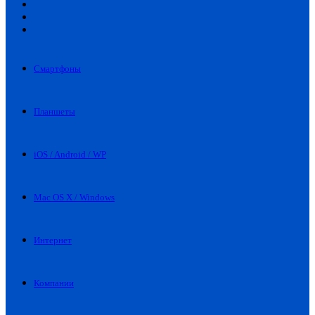
Искать
Switch
skin
Войти
Смартфоны
Планшеты
iOS / Android / WP
Mac OS X / Windows
Интернет
Компании