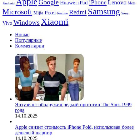
Apple
Google
iPhone
Lenovo
Huawei
iPad
Meta
Android
Samsung
Microsoft
Redmi
Pixel
Mijia
Realme
Sony
Xiaomi
Windows
Vivo
Новые
Популярные
Комментарии
Энтузиаст обнаружил редкий прототип The Sims 1999
года
14.10.2025
Apple снизит стоимость iPhone Fold, использовав более
дешевый шарнир
14.10.2025