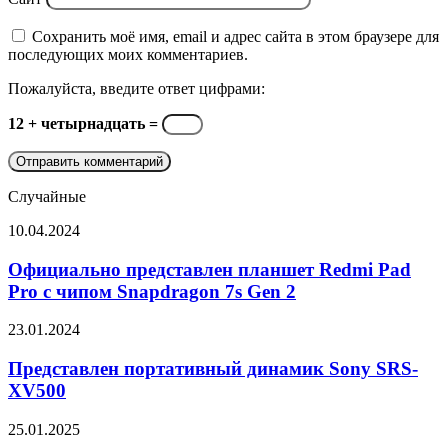
Сохранить моё имя, email и адрес сайта в этом браузере для
последующих моих комментариев.
Пожалуйста, введите ответ цифрами:
12 + четырнадцать =
Случайные
Официально
10.04.2024
представлен
планшет
Официально представлен планшет Redmi Pad
Redmi
Pro с чипом Snapdragon 7s Gen 2
Pad
Pro
Представлен
23.01.2024
с
портативный
чипом
динамик
Представлен портативный динамик Sony SRS-
Snapdragon
Sony
XV500
7s
SRS-
Gen
XV500
2
Представлен
25.01.2025
игровой