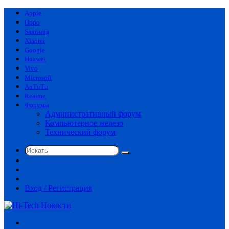
Apple
Oppo
Samsung
Xiaomi
Google
Huawei
Vivo
Microsoft
AnTuTu
Realme
Форумы
Административный форум
Компьютерное железо
Технический форум
Искать
Switch
skin
Sidebar
Случайная
статья
Вход / Регистрация
Меню