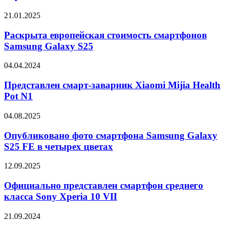
могут
представить
Раскрыта
21.01.2025
15
европейская
апреля
стоимость
Раскрыта европейская стоимость смартфонов
смартфонов
Samsung Galaxy S25
Samsung
Galaxy
Представлен
04.04.2024
S25
смарт-
заварник
Представлен смарт-заварник Xiaomi Mijia Health
Xiaomi
Pot N1
Mijia
Health
Опубликовано
04.08.2025
Pot
фото
N1
смартфона
Опубликовано фото смартфона Samsung Galaxy
Samsung
S25 FE в четырех цветах
Galaxy
S25
Официально
12.09.2025
FE
представлен
в
смартфон
Официально представлен смартфон среднего
четырех
среднего
класса Sony Xperia 10 VII
цветах
класса
Sony
Представлены
21.09.2024
Xperia
смарт-