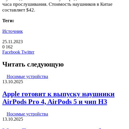
часа прослушивания. Стоимость наушников в Китае
составляет $42.
Теги:
Источник
25.11.2023
0
162
LinkedIn
Pinterest
Вконтакте
Одноклассники
Skype
WhatsApp
Telegram
Viber
Facebook
Twitter
Читать следующую
Носимые устройства
13.10.2025
Apple готовит к выпуску наушники
AirPods Pro 4, AirPods 5 и чип H3
Носимые устройства
13.10.2025