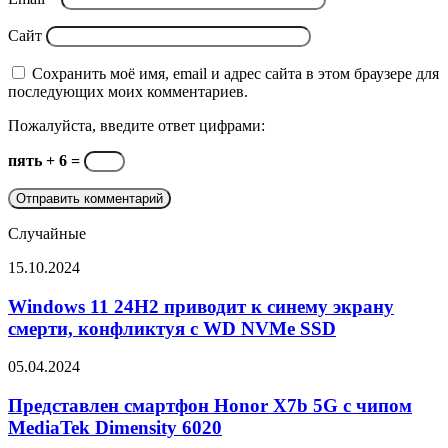
Сайт
Сохранить моё имя, email и адрес сайта в этом браузере для
последующих моих комментариев.
Пожалуйста, введите ответ цифрами:
пять + 6 =
Случайные
Windows
15.10.2024
11
24H2
Windows 11 24H2 приводит к синему экрану
приводит
смерти, конфликтуя с WD NVMe SSD
к
синему
Представлен
05.04.2024
экрану
смартфон
смерти,
Honor
Представлен смартфон Honor X7b 5G с чипом
конфликтуя
X7b
MediaTek Dimensity 6020
с
5G
WD