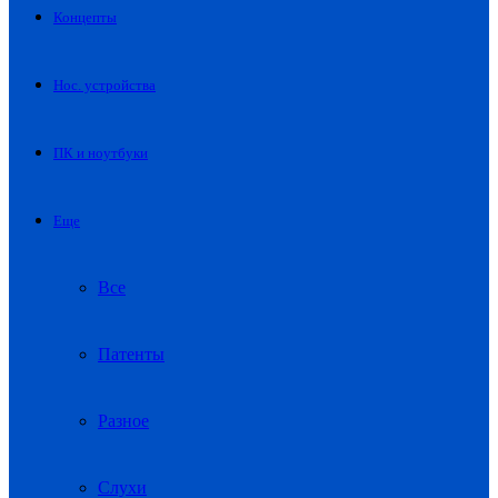
Концепты
Нос. устройства
ПК и ноутбуки
Еще
Все
Патенты
Разное
Слухи