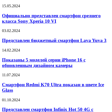
рисоварка
Официально
15.05.2024
Xiaomi
представлен
смартфон
Официально представлен смартфон среднего
среднего
класса Sony Xperia 10 VI
класса
Sony
Представлен
03.02.2024
Xperia
бюджетный
10
смартфон
Представлен бюджетный смартфон Lava Yuva 3
VI
Lava
Yuva
Показаны
14.02.2024
3
5
моделей
Показаны 5 моделей серии iPhone 16 с
серии
обновленным дизайном камеры
iPhone
16
Смартфон
11.07.2024
с
Redmi
обновленным
K70
Смартфон Redmi K70 Ultra показан в цвете Ice
дизайном
Ultra
Glass
камеры
показан
в
Представлен
01.10.2024
цвете
смартфон
Ice
Infinix
Представлен смартфон Infinix Hot 50 4G с
Glass