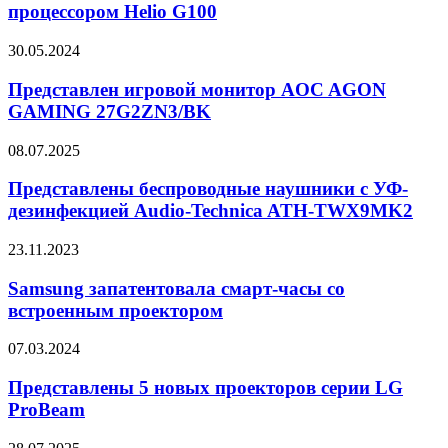
Hot
процессором Helio G100
50
4G
Представлен
30.05.2024
с
игровой
процессором
монитор
Представлен игровой монитор AOC AGON
Helio
AOC
GAMING 27G2ZN3/BK
G100
AGON
GAMING
Представлены
08.07.2025
27G2ZN3/BK
беспроводные
наушники
Представлены беспроводные наушники с УФ-
с
дезинфекцией Audio-Technica ATH-TWX9MK2
УФ-
дезинфекцией
Samsung
23.11.2023
Audio-
запатентовала
Technica
смарт-
Samsung запатентовала смарт-часы со
ATH-
часы
встроенным проектором
TWX9MK2
со
встроенным
Представлены
07.03.2024
проектором
5
новых
Представлены 5 новых проекторов серии LG
проекторов
ProBeam
серии
LG
Meizu