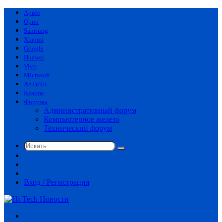
Apple
Oppo
Samsung
Xiaomi
Google
Huawei
Vivo
Microsoft
AnTuTu
Realme
Форумы
Административный форум
Компьютерное железо
Технический форум
Искать
Switch
skin
Sidebar
Случайная
статья
Вход / Регистрация
Меню