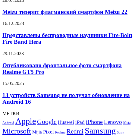
28.07.2025
ProBeam
тизерит
флагманский
Meizu тизерит флагманский смартфон Meizu 22
смартфон
Meizu
Представлены
16.12.2023
22
беспроводные
наушники
Представлены беспроводные наушники Fire-Boltt
Fire-
Fire Band Hera
Boltt
Fire
Опубликовано
29.11.2023
Band
фронтальное
Hera
фото
Опубликовано фронтальное фото смартфона
смартфона
Realme GT5 Pro
Realme
GT5
13
15.05.2025
Pro
устройств
Samsung
13 устройств Samsung не получат обновление на
не
Android 16
получат
обновление
МЕТКИ
на
Apple
Google
iPhone
Android
Lenovo
Huawei
iPad
Meta
Android
16
Samsung
Microsoft
Redmi
Pixel
Mijia
Realme
Sony