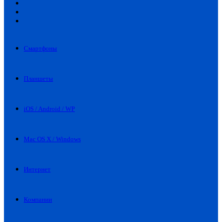
Искать
Switch
skin
Войти
Смартфоны
Планшеты
iOS / Android / WP
Mac OS X / Windows
Интернет
Компании