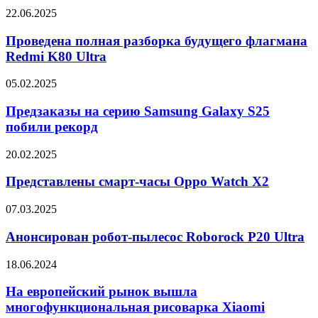
с
NVMe
Проведена
22.06.2025
чипом
SSD
полная
MediaTek
разборка
Проведена полная разборка будущего флагмана
Dimensity
будущего
Redmi K80 Ultra
6020
флагмана
Redmi
Предзаказы
05.02.2025
K80
на
Ultra
серию
Предзаказы на серию Samsung Galaxy S25
Samsung
побили рекорд
Galaxy
S25
Представлены
20.02.2025
побили
смарт-
рекорд
часы
Представлены смарт-часы Oppo Watch X2
Oppo
Watch
Анонсирован
07.03.2025
X2
робот-
пылесос
Анонсирован робот-пылесос Roborock P20 Ultra
Roborock
P20
На
18.06.2024
Ultra
европейский
рынок
На европейский рынок вышла
вышла
многофункциональная рисоварка Xiaomi
многофункциональная