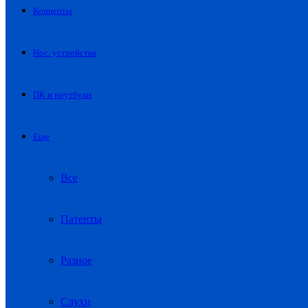
Концепты
Нос. устройства
ПК и ноутбуки
Еще
Все
Патенты
Разное
Слухи