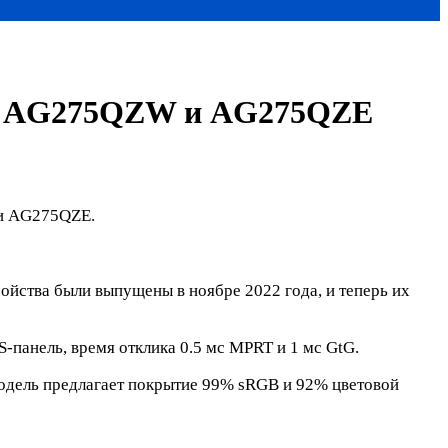
N AG275QZW и AG275QZE
 и AG275QZE.
тва были выпущены в ноябре 2022 года, и теперь их
нель, время отклика 0.5 мс MPRT и 1 мс GtG.
дель предлагает покрытие 99% sRGB и 92% цветовой