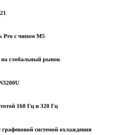
21
k Pro с чипом M5
 на глобальный рынок
2N3200U
отой 160 Гц и 320 Гц
 графеновой системой охлаждения