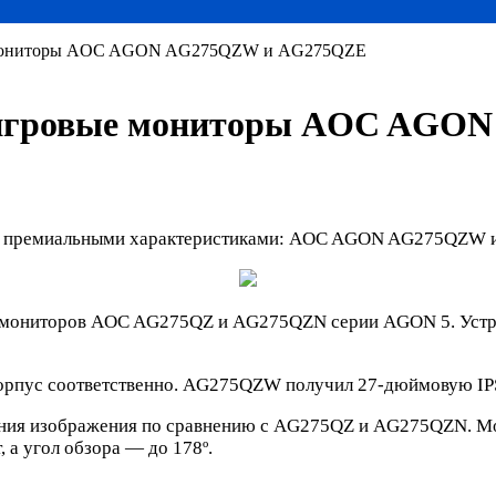
е мониторы AOC AGON AG275QZW и AG275QZE
 игровые мониторы AOC AGO
 с премиальными характеристиками: AOC AGON AG275QZW
мониторов AOC AG275QZ и AG275QZN серии AGON 5. Устройс
ус соответственно. AG275QZW получил 27-дюймовую IPS-па
ения изображения по сравнению с AG275QZ и AG275QZN. Мо
 а угол обзора — до 178º.