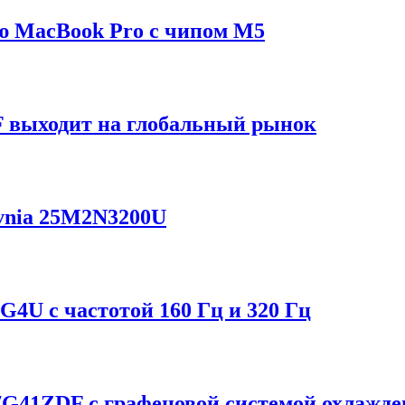
ию MacBook Pro с чипом M5
F выходит на глобальный рынок
Evnia 25M2N3200U
4U с частотой 160 Гц и 320 Гц
G41ZDF с графеновой системой охлажде