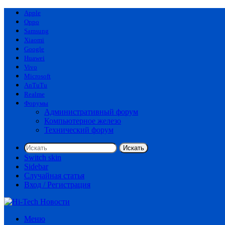
Apple
Oppo
Samsung
Xiaomi
Google
Huawei
Vivo
Microsoft
AnTuTu
Realme
Форумы
Административный форум
Компьютерное железо
Технический форум
Искать
Switch skin
Sidebar
Случайная статья
Вход / Регистрация
Меню