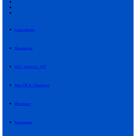
Искать
Switch
skin
Войти
Смартфоны
Планшеты
iOS / Android / WP
Mac OS X / Windows
Интернет
Компании