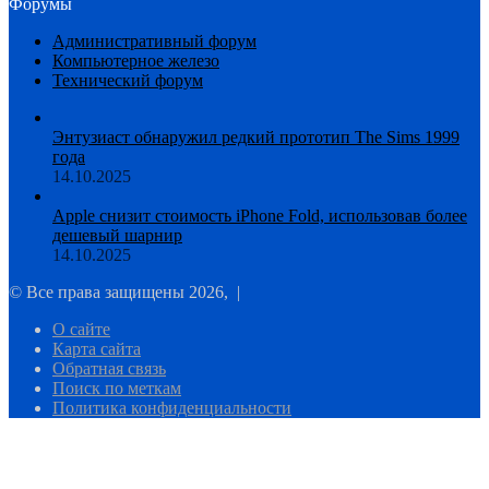
Форумы
Административный форум
Компьютерное железо
Технический форум
Энтузиаст обнаружил редкий прототип The Sims 1999
года
14.10.2025
Apple снизит стоимость iPhone Fold, использовав более
дешевый шарнир
14.10.2025
© Все права защищены 2026, |
О сайте
Карта сайта
Обратная связь
Поиск по меткам
Политика конфиденциальности
Facebook
Twitter
WhatsApp
Telegram
Кнопка
«Наверх»