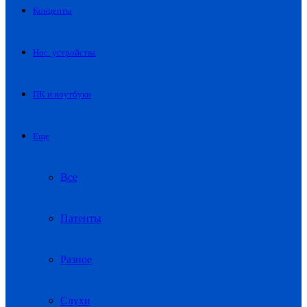
Концепты
Нос. устройства
ПК и ноутбуки
Еще
Все
Патенты
Разное
Слухи