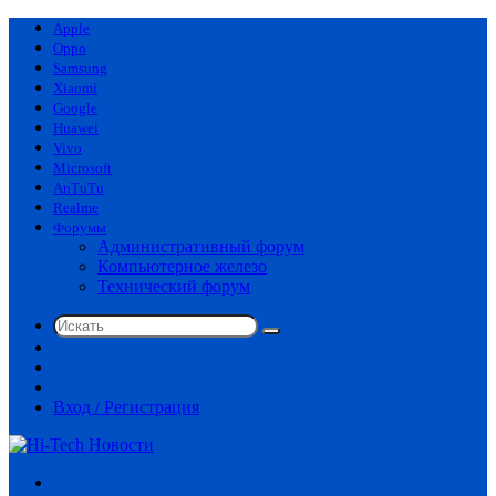
Apple
Oppo
Samsung
Xiaomi
Google
Huawei
Vivo
Microsoft
AnTuTu
Realme
Форумы
Административный форум
Компьютерное железо
Технический форум
Искать
Switch
skin
Sidebar
Случайная
статья
Вход / Регистрация
Меню