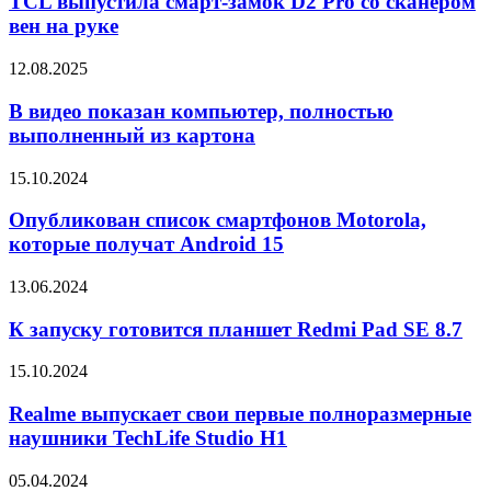
TCL выпустила смарт-замок D2 Pro со сканером
7
замок
вен на руке
в
D2
июне
Pro
В
12.08.2025
со
видео
сканером
показан
В видео показан компьютер, полностью
вен
компьютер,
выполненный из картона
на
полностью
руке
выполненный
Опубликован
15.10.2024
из
список
картона
смартфонов
Опубликован список смартфонов Motorola,
Motorola,
которые получат Android 15
которые
получат
К
13.06.2024
Android
запуску
15
готовится
К запуску готовится планшет Redmi Pad SE 8.7
планшет
Redmi
Realme
15.10.2024
Pad
выпускает
SE
свои
Realme выпускает свои первые полноразмерные
8.7
первые
наушники TechLife Studio H1
полноразмерные
наушники
Представлен
05.04.2024
TechLife