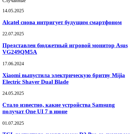
Случайные
Alcatel
14.05.2025
снова
интригует
Alcatel снова интригует будущим смартфоном
будущим
смартфоном
Представлен
22.07.2025
бюджетный
игровой
Представлен бюджетный игровой монитор Asus
монитор
VG249QM5A
Asus
VG249QM5A
Xiaomi
17.06.2024
выпустила
электрическую
Xiaomi выпустила электрическую бритву Mijia
бритву
Electric Shaver Dual Blade
Mijia
Electric
Стало
24.05.2025
Shaver
известно,
Dual
какие
Стало известно, какие устройства Samsung
Blade
устройства
получат One UI 7 в июне
Samsung
получат
TCL
01.07.2025
One
выпустила
UI
смарт-