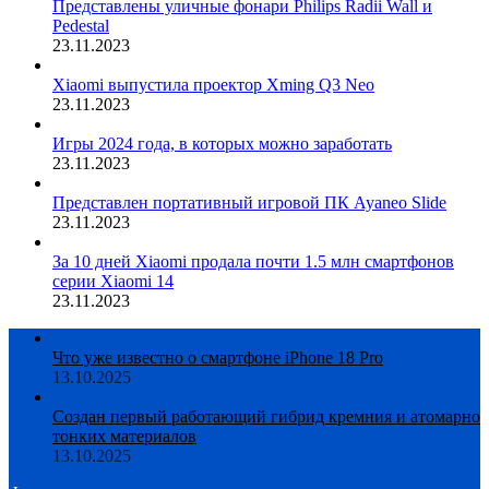
Представлены уличные фонари Philips Radii Wall и
Pedestal
23.11.2023
Xiaomi выпустила проектор Xming Q3 Neo
23.11.2023
Игры 2024 года, в которых можно заработать
23.11.2023
Представлен портативный игровой ПК Ayaneo Slide
23.11.2023
За 10 дней Xiaomi продала почти 1.5 млн смартфонов
серии Xiaomi 14
23.11.2023
Что уже известно о смартфоне iPhone 18 Pro
13.10.2025
Создан первый работающий гибрид кремния и атомарно
тонких материалов
13.10.2025