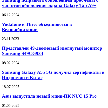
Samsung исправила обновлением проблемы с
проблемы
частотой обновления экрана Galaxy Tab A9+
с
частотой
Vodafone
06.12.2024
обновления
и
экрана
Three
Vodafone и Three объединяются в
Galaxy
объединяются
Великобритании
Tab
в
A9+
Великобритании
Представлен
23.11.2023
49-
дюймовый
Представлен 49-дюймовый изогнутый монитор
изогнутый
Samsung S49CG934
монитор
Samsung
Samsung
08.02.2024
S49CG934
Galaxy
A55
Samsung Galaxy A55 5G получил сертификаты в
5G
Индонезии и Китае
получил
сертификаты
Asus
18.07.2025
в
выпустила
Индонезии
новый
Asus выпустила новый мини-ПК NUC 15 Pro
и
мини-
Китае
ПК
Samsung
01.05.2025