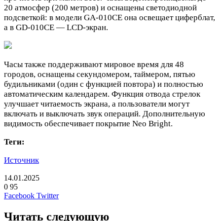
20 атмосфер (200 метров) и оснащены светодиодной
подсветкой: в модели GA-010CE она освещает циферблат,
а в GD-010CE — LCD-экран.
Часы также поддерживают мировое время для 48
городов, оснащены секундомером, таймером, пятью
будильниками (один с функцией повтора) и полностью
автоматическим календарем. Функция отвода стрелок
улучшает читаемость экрана, а пользователи могут
включать и выключать звук операций. Дополнительную
видимость обеспечивает покрытие Neo Bright.
Теги:
Источник
14.01.2025
0
95
LinkedIn
Pinterest
Вконтакте
Одноклассники
Skype
WhatsApp
Telegram
Viber
Facebook
Twitter
Читать следующую