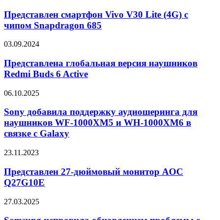
смартфон
Studio
Vivo
Представлен смартфон Vivo V30 Lite (4G) с
H1
V30
чипом Snapdragon 685
Lite
(4G)
Представлена
03.09.2024
с
глобальная
чипом
версия
Представлена глобальная версия наушников
Snapdragon
наушников
Redmi Buds 6 Active
685
Redmi
Buds
Sony
06.10.2025
6
добавила
Active
поддержку
Sony добавила поддержку аудиошеринга для
аудиошеринга
наушников WF-1000XM5 и WH-1000XM6 в
для
связке с Galaxy
наушников
WF-
Представлен
23.11.2023
1000XM5
27-
и
дюймовый
Представлен 27-дюймовый монитор AOC
WH-
монитор
1000XM6
Q27G10E
AOC
в
Q27G10E
связке
Samsung
27.03.2025
с
исправила
Galaxy
обновлением