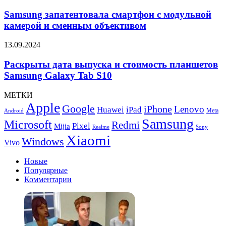
NUC
запатентовала
15
смартфон
Samsung запатентовала смартфон с модульной
Pro
с
камерой и сменным объективом
модульной
камерой
Раскрыты
13.09.2024
и
дата
сменным
выпуска
Раскрыты дата выпуска и стоимость планшетов
объективом
и
Samsung Galaxy Tab S10
стоимость
планшетов
МЕТКИ
Samsung
Apple
Google
iPhone
Galaxy
Lenovo
Huawei
iPad
Meta
Android
Tab
Samsung
Microsoft
Redmi
Pixel
Mijia
S10
Realme
Sony
Xiaomi
Windows
Vivo
Новые
Популярные
Комментарии