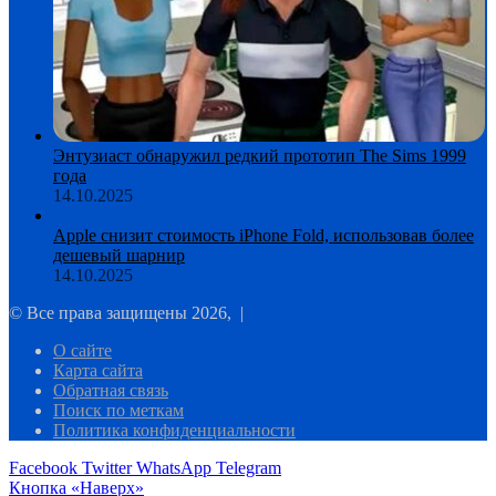
Энтузиаст обнаружил редкий прототип The Sims 1999
года
14.10.2025
Apple снизит стоимость iPhone Fold, использовав более
дешевый шарнир
14.10.2025
© Все права защищены 2026, |
О сайте
Карта сайта
Обратная связь
Поиск по меткам
Политика конфиденциальности
Facebook
Twitter
WhatsApp
Telegram
Кнопка «Наверх»