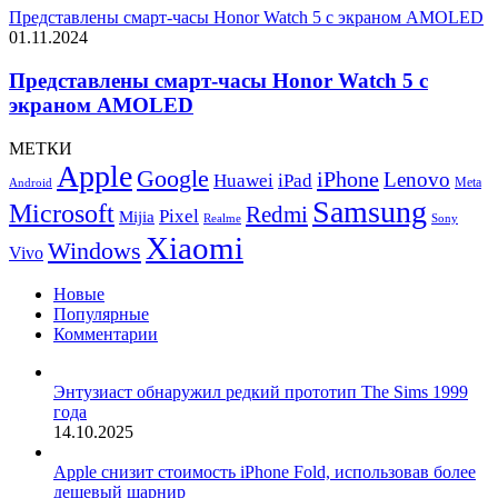
Представлены смарт-часы Honor Watch 5 с экраном AMOLED
01.11.2024
Представлены смарт-часы Honor Watch 5 с
экраном AMOLED
МЕТКИ
Apple
Google
iPhone
Lenovo
Huawei
iPad
Meta
Android
Samsung
Microsoft
Redmi
Pixel
Mijia
Realme
Sony
Xiaomi
Windows
Vivo
Новые
Популярные
Комментарии
Энтузиаст обнаружил редкий прототип The Sims 1999
года
14.10.2025
Apple снизит стоимость iPhone Fold, использовав более
дешевый шарнир