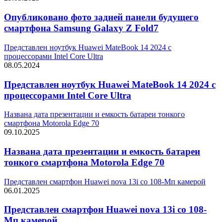
Опубликовано фото задней панели будущего
смартфона Samsung Galaxy Z Fold7
Представлен ноутбук Huawei MateBook 14 2024 с
процессорами Intel Core Ultra
08.05.2024
Представлен ноутбук Huawei MateBook 14 2024 с
процессорами Intel Core Ultra
Названа дата презентации и емкость батареи тонкого
смартфона Motorola Edge 70
09.10.2025
Названа дата презентации и емкость батареи
тонкого смартфона Motorola Edge 70
Представлен смартфон Huawei nova 13i со 108-Мп камерой
06.01.2025
Представлен смартфон Huawei nova 13i со 108-
Мп камерой