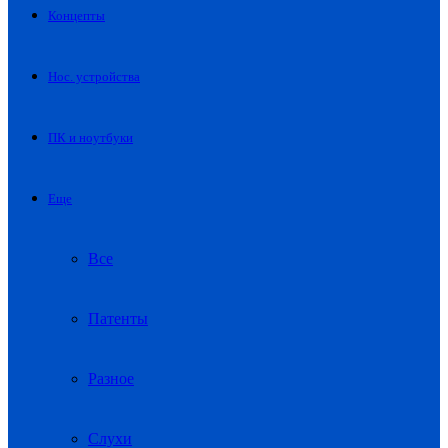
Концепты
Нос. устройства
ПК и ноутбуки
Еще
Все
Патенты
Разное
Слухи