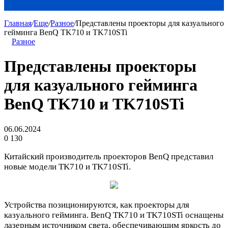
Главная
/
Еще
/
Разное
/
Представлены проекторы для казуального
гейминга BenQ TK710 и TK710STi
Разное
Представлены проекторы
для казуального гейминга
BenQ TK710 и TK710STi
06.06.2024
0
130
Китайский производитель проекторов BenQ представил
новые модели TK710 и TK710STi.
Устройства позиционируются, как проекторы для
казуального гейминга. BenQ TK710 и TK710STi оснащены
лазерным источником света, обеспечивающим яркость до