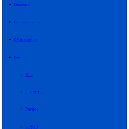
Концепты
Нос. устройства
ПК и ноутбуки
Еще
Все
Патенты
Разное
Слухи