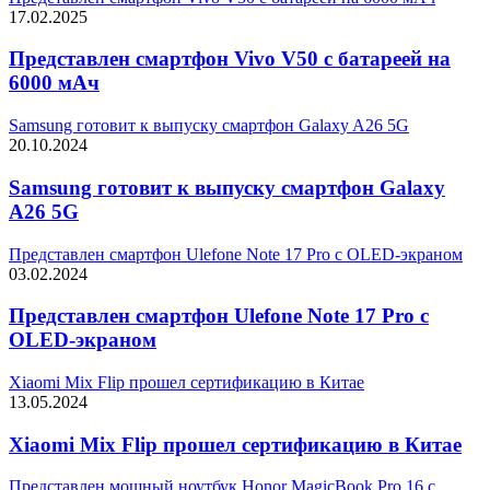
17.02.2025
Представлен смартфон Vivo V50 с батареей на
6000 мАч
Samsung готовит к выпуску смартфон Galaxy A26 5G
20.10.2024
Samsung готовит к выпуску смартфон Galaxy
A26 5G
Представлен смартфон Ulefone Note 17 Pro с OLED-экраном
03.02.2024
Представлен смартфон Ulefone Note 17 Pro с
OLED-экраном
Xiaomi Mix Flip прошел сертификацию в Китае
13.05.2024
Xiaomi Mix Flip прошел сертификацию в Китае
Представлен мощный ноутбук Honor MagicBook Pro 16 с