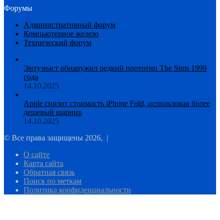
Форумы
Административный форум
Компьютерное железо
Технический форум
Энтузиаст обнаружил редкий прототип The Sims 1999
года
14.10.2025
Apple снизит стоимость iPhone Fold, использовав более
дешевый шарнир
14.10.2025
© Все права защищены 2026, |
О сайте
Карта сайта
Обратная связь
Поиск по меткам
Политика конфиденциальности
Facebook
Twitter
WhatsApp
Telegram
Кнопка
«Наверх»