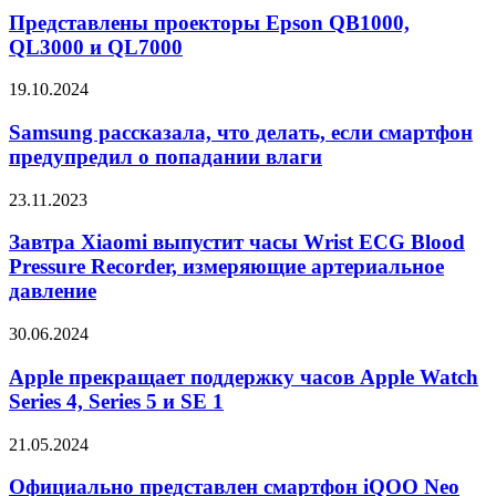
Epson
Представлены проекторы Epson QB1000,
QB1000,
QL3000 и QL7000
QL3000
и
Samsung
19.10.2024
QL7000
рассказала,
что
Samsung рассказала, что делать, если смартфон
делать,
предупредил о попадании влаги
если
смартфон
Завтра
23.11.2023
предупредил
Xiaomi
о
выпустит
Завтра Xiaomi выпустит часы Wrist ECG Blood
попадании
часы
Pressure Recorder, измеряющие артериальное
влаги
Wrist
давление
ECG
Blood
Apple
30.06.2024
Pressure
прекращает
Recorder,
поддержку
Apple прекращает поддержку часов Apple Watch
измеряющие
часов
артериальное
Series 4, Series 5 и SE 1
Apple
давление
Watch
Официально
21.05.2024
Series
представлен
4,
смартфон
Официально представлен смартфон iQOO Neo
Series