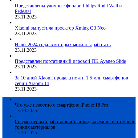
Представлены уличные фонари Philips Radii Wall и
Pedestal
23.11.2023
Xiaomi выпустила проектор Xming Q3 Neo
23.11.2023
Игры 2024 года, в которых можно заработать
23.11.2023
Представлен портативный игровой ПК Ayaneo Slide
23.11.2023
За 10 дней Xiaomi продала почти 1.5 млн смартфонов
серии Xiaomi 14
23.11.2023
Что уже известно о смартфоне iPhone 18 Pro
13.10.2025
Создан первый работающий гибрид кремния и атомарно
тонких материалов
13.10.2025