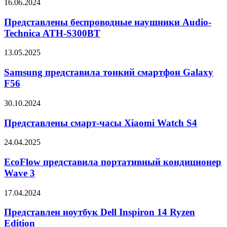
Представлены
16.06.2024
беспроводные
наушники
Представлены беспроводные наушники Audio-
Audio-
Technica ATH-S300BT
Technica
ATH-
Samsung
13.05.2025
S300BT
представила
тонкий
Samsung представила тонкий смартфон Galaxy
смартфон
F56
Galaxy
F56
Представлены
30.10.2024
смарт-
часы
Представлены смарт-часы Xiaomi Watch S4
Xiaomi
Watch
EcoFlow
24.04.2025
S4
представила
портативный
EcoFlow представила портативный кондиционер
кондиционер
Wave 3
Wave
3
Представлен
17.04.2024
ноутбук
Dell
Представлен ноутбук Dell Inspiron 14 Ryzen
Inspiron
Edition