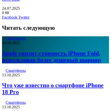
24.07.2025
0
88
LinkedIn
Pinterest
Вконтакте
Одноклассники
Skype
WhatsApp
Telegram
Viber
Facebook
Twitter
Читать следующую
Смартфоны
14.10.2025
Apple снизит стоимость iPhone Fold,
использовав более дешевый шарнир
Смартфоны
13.10.2025
Что уже известно о смартфоне iPhone
18 Pro
Смартфоны
13.10.2025