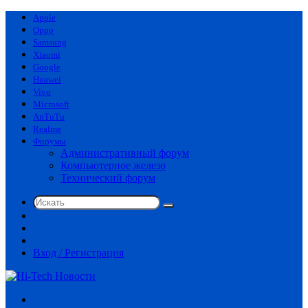
Apple
Oppo
Samsung
Xiaomi
Google
Huawei
Vivo
Microsoft
AnTuTu
Realme
Форумы
Административный форум
Компьютерное железо
Технический форум
Искать
Switch
skin
Sidebar
Случайная
статья
Вход / Регистрация
Меню