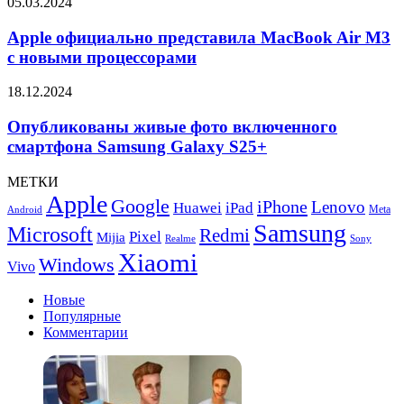
Apple
05.03.2024
девайсов
официально
представила
Apple официально представила MacBook Air M3
MacBook
с новыми процессорами
Air
M3
Опубликованы
18.12.2024
с
живые
новыми
фото
Опубликованы живые фото включенного
процессорами
включенного
смартфона Samsung Galaxy S25+
смартфона
Samsung
МЕТКИ
Galaxy
Apple
Google
iPhone
S25+
Lenovo
Huawei
iPad
Meta
Android
Samsung
Microsoft
Redmi
Pixel
Mijia
Realme
Sony
Xiaomi
Windows
Vivo
Новые
Популярные
Комментарии