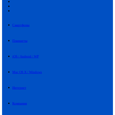
Искать
Switch
skin
Войти
Смартфоны
Планшеты
iOS / Android / WP
Mac OS X / Windows
Интернет
Компании