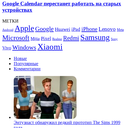
15
перестанет
Google Calendar перестанет работать на старых
Pro
работать
устройствах
на
старых
МЕТКИ
устройствах
Apple
Google
iPhone
Lenovo
Huawei
iPad
Meta
Android
Samsung
Microsoft
Redmi
Pixel
Mijia
Realme
Sony
Xiaomi
Windows
Vivo
Новые
Популярные
Комментарии
Энтузиаст обнаружил редкий прототип The Sims 1999
года