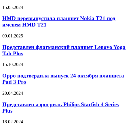
iOS
18.3
HMD
15.05.2024
для
перевыпустила
iPhone
планшет
HMD перевыпустила планшет Nokia T21 под
Nokia
именем HMD T21
T21
под
Представлен
09.01.2025
именем
флагманский
HMD
планшет
Представлен флагманский планшет Lenovo Yoga
T21
Lenovo
Tab Plus
Yoga
Tab
Oppo
15.10.2024
Plus
подтвердила
выпуск
Oppo подтвердила выпуск 24 октября планшета
24
Pad 3 Pro
октября
планшета
Представлен
20.04.2024
Pad
аэрогриль
3
Philips
Представлен аэрогриль Philips Starfish 4 Series
Pro
Starfish
Plus
4
Series
Обнаружен
18.02.2024
Plus
вирус