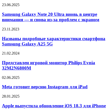
Galaxy
Samsung
23.06.2025
A26
Galaxy
5G
Note
Samsung Galaxy Note 20 Ultra вновь в центре
20
внимания — и снова из-за проблем с экраном
Ultra
вновь
Названы
23.11.2023
в
подробные
центре
характеристики
Названы подробные характеристики смартфона
внимания
смартфона
Samsung Galaxy A25 5G
—
Samsung
и
Galaxy
снова
Представлен
21.02.2024
A25
из-
игровой
5G
за
монитор
Представлен игровой монитор Philips Evnia
проблем
Philips
32M2N6800M
с
Evnia
экраном
32M2N6800M
Meta
02.06.2025
готовит
версию
Meta готовит версию Instagram для iPad
Instagram
для
Apple
28.01.2025
iPad
выпустила
обновление
Apple выпустила обновление iOS 18.3 для iPhone