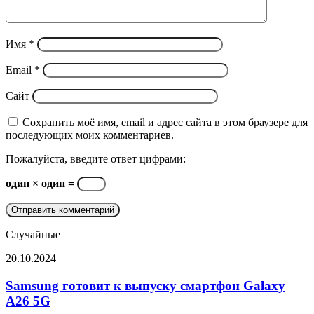
Имя
*
Email
*
Сайт
Сохранить моё имя, email и адрес сайта в этом браузере для
последующих моих комментариев.
Пожалуйста, введите ответ цифрами:
один × один =
Случайные
Samsung
20.10.2024
готовит
к
Samsung готовит к выпуску смартфон Galaxy
выпуску
A26 5G
смартфон