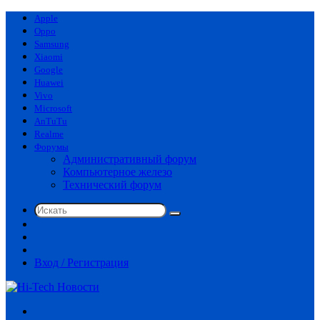
Apple
Oppo
Samsung
Xiaomi
Google
Huawei
Vivo
Microsoft
AnTuTu
Realme
Форумы
Административный форум
Компьютерное железо
Технический форум
Искать
Switch
skin
Sidebar
Случайная
статья
Вход / Регистрация
Меню