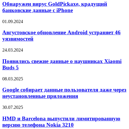
GoldPickaxe,
Обнаружен вирус GoldPickaxe, крадущий
крадущий
банковские данные с iPhone
банковские
данные
Августовское
01.09.2024
с
обновление
iPhone
Android
Августовское обновление Android устраняет 46
устраняет
уязвимостей
46
уязвимостей
Появились
24.03.2024
свежие
данные
Появились свежие данные о наушниках Xiaomi
о
Buds 5
наушниках
Xiaomi
Google
08.03.2025
Buds
собирает
5
данные
Google собирает данные пользователя даже через
пользователя
неустановленные приложения
даже
через
HMD
30.07.2025
неустановленные
и
приложения
Barcelona
HMD и Barcelona выпустили лимитированную
выпустили
версию телефона Nokia 3210
лимитированную