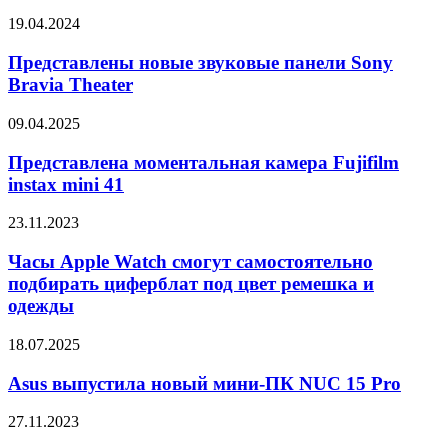
версию
Представлены
19.04.2024
телефона
новые
Nokia
звуковые
Представлены новые звуковые панели Sony
3210
панели
Bravia Theater
Sony
Bravia
Представлена
09.04.2025
Theater
моментальная
камера
Представлена моментальная камера Fujifilm
Fujifilm
instax mini 41
instax
mini
Часы
23.11.2023
41
Apple
Watch
Часы Apple Watch смогут самостоятельно
смогут
подбирать циферблат под цвет ремешка и
самостоятельно
одежды
подбирать
циферблат
Asus
18.07.2025
под
выпустила
цвет
новый
Asus выпустила новый мини-ПК NUC 15 Pro
ремешка
мини-
и
ПК
одежды
Google
27.11.2023
NUC
Calendar