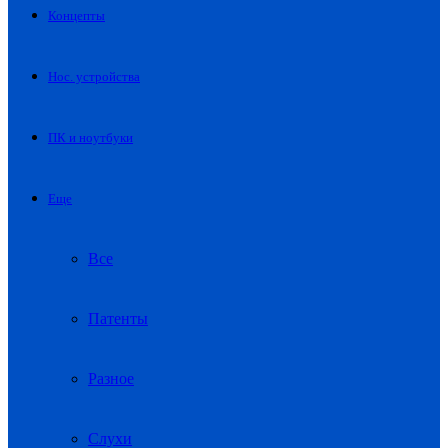
Концепты
Нос. устройства
ПК и ноутбуки
Еще
Все
Патенты
Разное
Слухи