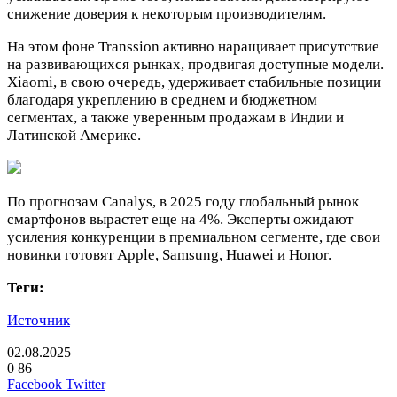
снижение доверия к некоторым производителям.
На этом фоне Transsion активно наращивает присутствие
на развивающихся рынках, продвигая доступные модели.
Xiaomi, в свою очередь, удерживает стабильные позиции
благодаря укреплению в среднем и бюджетном
сегментах, а также уверенным продажам в Индии и
Латинской Америке.
По прогнозам Canalys, в 2025 году глобальный рынок
смартфонов вырастет еще на 4%. Эксперты ожидают
усиления конкуренции в премиальном сегменте, где свои
новинки готовят Apple, Samsung, Huawei и Honor.
Теги:
Источник
02.08.2025
0
86
LinkedIn
Pinterest
Вконтакте
Одноклассники
Skype
WhatsApp
Telegram
Viber
Facebook
Twitter