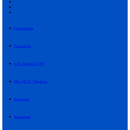
Искать
Switch
skin
Войти
Смартфоны
Планшеты
iOS / Android / WP
Mac OS X / Windows
Интернет
Компании