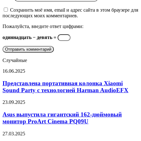
Сохранить моё имя, email и адрес сайта в этом браузере для
последующих моих комментариев.
Пожалуйста, введите ответ цифрами:
одиннадцать − девять =
Случайные
Представлена
16.06.2025
портативная
колонка
Представлена портативная колонка Xiaomi
Xiaomi
Sound Party с технологией Harman AudioEFX
Sound
Party
Asus
23.09.2025
с
выпустила
технологией
гигантский
Asus выпустила гигантский 162-дюймовый
Harman
162-
монитор ProArt Cinema PQ09U
AudioEFX
дюймовый
монитор
Samsung
27.03.2025
ProArt
опубликовала