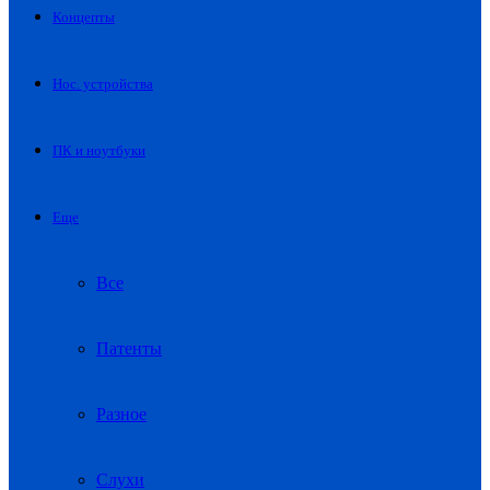
Концепты
Нос. устройства
ПК и ноутбуки
Еще
Все
Патенты
Разное
Слухи