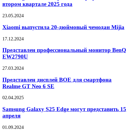
смартфонов
втором квартале 2025 года
с
во
Wi-
втором
Fi
Xiaomi
23.05.2024
квартале
7
выпустила
2025
20-
Xiaomi выпустила 20-дюймовый чемодан Mijia
года
дюймовый
чемодан
Представлен
17.12.2024
Mijia
профессиональный
монитор
Представлен профессиональный монитор BenQ
BenQ
EW2790U
EW2790U
Представлен
27.03.2024
дисплей
BOE
Представлен дисплей BOE для смартфона
для
Realme GT Neo 6 SE
смартфона
Realme
Samsung
02.04.2025
GT
Galaxy
Neo
S25
Samsung Galaxy S25 Edge могут представить 15
6
Edge
апреля
SE
могут
представить
Представлен
01.09.2024
15
робот-