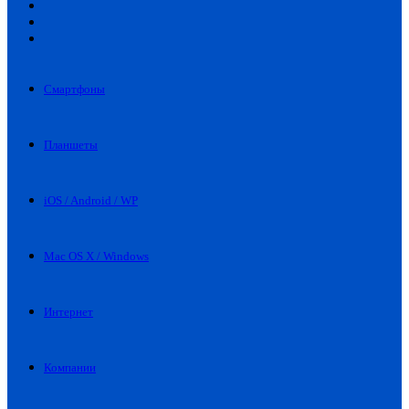
Искать
Switch
skin
Войти
Смартфоны
Планшеты
iOS / Android / WP
Mac OS X / Windows
Интернет
Компании