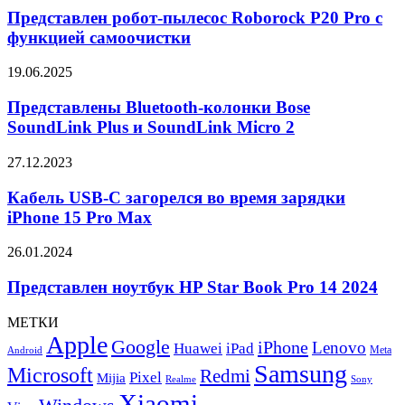
апреля
пылесос
Представлен робот-пылесос Roborock P20 Pro с
Roborock
функцией самоочистки
P20
Pro
Представлены
19.06.2025
с
Bluetooth-
функцией
колонки
Представлены Bluetooth-колонки Bose
самоочистки
Bose
SoundLink Plus и SoundLink Micro 2
SoundLink
Plus
Кабель
27.12.2023
и
USB-
SoundLink
C
Кабель USB-C загорелся во время зарядки
Micro
загорелся
iPhone 15 Pro Max
2
во
время
Представлен
26.01.2024
зарядки
ноутбук
iPhone
HP
Представлен ноутбук HP Star Book Pro 14 2024
15
Star
Pro
Book
МЕТКИ
Max
Pro
Apple
Google
iPhone
Lenovo
Huawei
iPad
14
Meta
Android
2024
Samsung
Microsoft
Redmi
Pixel
Mijia
Realme
Sony
Xiaomi