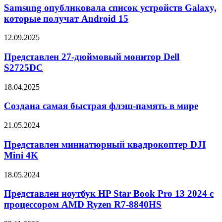
Cinema
список
Samsung опубликовала список устройств Galaxy,
PQ09U
устройств
которые получат Android 15
Galaxy,
которые
Представлен
12.09.2025
получат
27-
Android
дюймовый
Представлен 27-дюймовый монитор Dell
15
монитор
S2725DC
Dell
S2725DC
Создана
18.04.2025
самая
быстрая
Создана самая быстрая флэш-память в мире
флэш-
память
Представлен
21.05.2024
в
миниатюрный
мире
квадрокоптер
Представлен миниатюрный квадрокоптер DJI
DJI
Mini 4K
Mini
4K
Представлен
18.05.2024
ноутбук
HP
Представлен ноутбук HP Star Book Pro 13 2024 с
Star
процессором AMD Ryzen R7-8840HS
Book
Pro