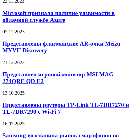
Microsoft
23.11.2023
13
признала
2024
наличие
Microsoft признала наличие уязвимости в
с
уязвимости
облачной службе Azure
процессором
в
AMD
облачной
Ryzen
Представлены
05.12.2023
службе
R7-
флагманские
Azure
8840HS
AR-
Представлены флагманские AR-очки Meizu
очки
MYVU Discovery
Meizu
MYVU
Представлен
21.12.2023
Discovery
игровой
монитор
Представлен игровой монитор MSI MAG
MSI
274QRF-QD E2
MAG
274QRF-
Представлены
13.10.2025
QD
роутеры
E2
TP-
Представлены роутеры TP-Link TL-7DR7270 и
Link
TL-7DR7290 с Wi-Fi 7
TL-
7DR7270
Samsung
16.07.2025
и
возглавила
TL-
рынок
Samsung возглавила рынок смартфонов во
7DR7290