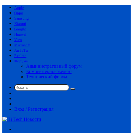
Apple
Oppo
Samsung
Xiaomi
Google
Huawei
Vivo
Microsoft
AnTuTu
Realme
Форумы
Административный форум
Компьютерное железо
Технический форум
Искать
Switch
skin
Sidebar
Случайная
статья
Вход / Регистрация
Меню