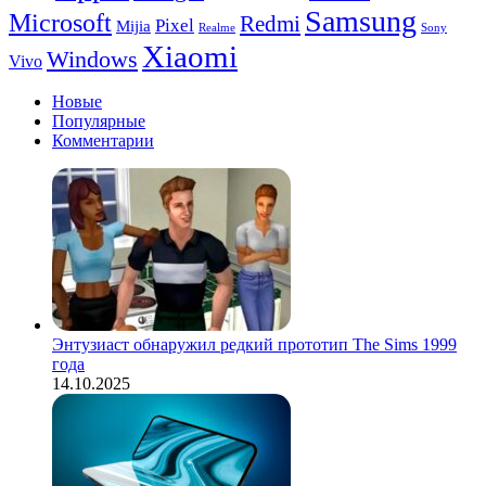
купил
Samsung
Microsoft
Redmi
Pixel
Mijia
Павел
Realme
Sony
Дуров
Xiaomi
Windows
Vivo
Новые
Популярные
Комментарии
Энтузиаст обнаружил редкий прототип The Sims 1999
года
14.10.2025