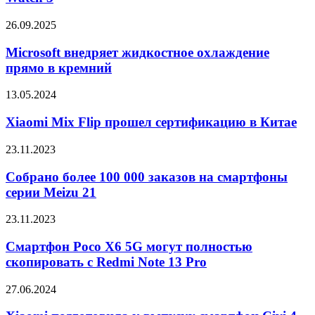
часов
Vivo
Microsoft
26.09.2025
Watch
внедряет
3
жидкостное
Microsoft внедряет жидкостное охлаждение
охлаждение
прямо в кремний
прямо
в
Xiaomi
13.05.2024
кремний
Mix
Flip
Xiaomi Mix Flip прошел сертификацию в Китае
прошел
сертификацию
Собрано
23.11.2023
в
более
Китае
100
Собрано более 100 000 заказов на смартфоны
000
серии Meizu 21
заказов
на
Смартфон
23.11.2023
смартфоны
Poco
серии
X6
Смартфон Poco X6 5G могут полностью
Meizu
5G
скопировать с Redmi Note 13 Pro
21
могут
полностью
Xiaomi
27.06.2024
скопировать
подготовила
с
к