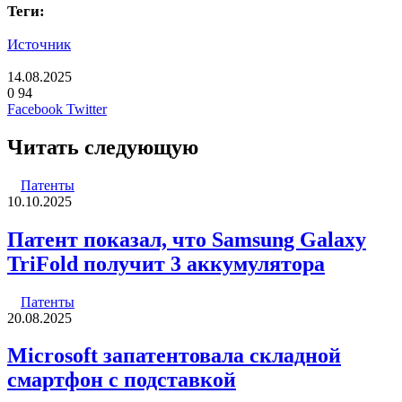
Теги:
Источник
14.08.2025
0
94
LinkedIn
Pinterest
Вконтакте
Одноклассники
Skype
WhatsApp
Telegram
Viber
Facebook
Twitter
Читать следующую
Патенты
10.10.2025
Патент показал, что Samsung Galaxy
TriFold получит 3 аккумулятора
Патенты
20.08.2025
Microsoft запатентовала складной
смартфон с подставкой