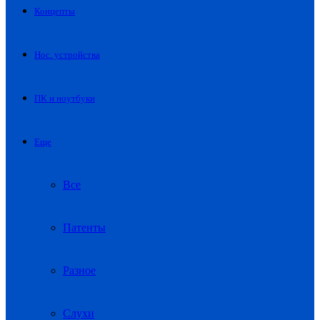
Концепты
Нос. устройства
ПК и ноутбуки
Еще
Все
Патенты
Разное
Слухи