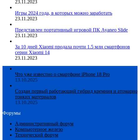
23.11.2023
Игры 2024 года, в которых можно заработать
23.11.2023
Представлен портативный игровой ПК Ayaneo Slide
23.11.2023
За 10 дней Xiaomi продала почти 1.5 млн смартфонов
серии Xiaomi 14
23.11.2023
Что уже известно о смартфоне iPhone 18 Pro
13.10.2025
Создан первый работающий гибрид кремния и атомарно
тонких материалов
13.10.2025
Форумы
Административный форум
Компьютерное железо
Технический форум