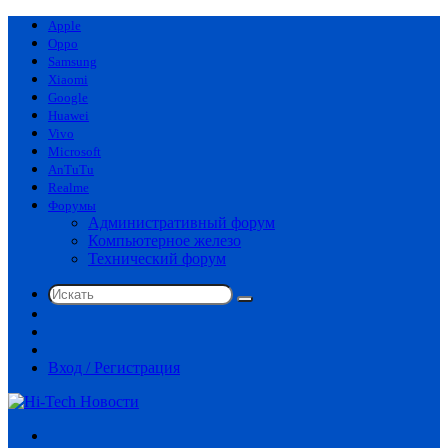
Apple
Oppo
Samsung
Xiaomi
Google
Huawei
Vivo
Microsoft
AnTuTu
Realme
Форумы
Административный форум
Компьютерное железо
Технический форум
Искать
Switch
skin
Sidebar
Случайная
статья
Вход / Регистрация
Меню