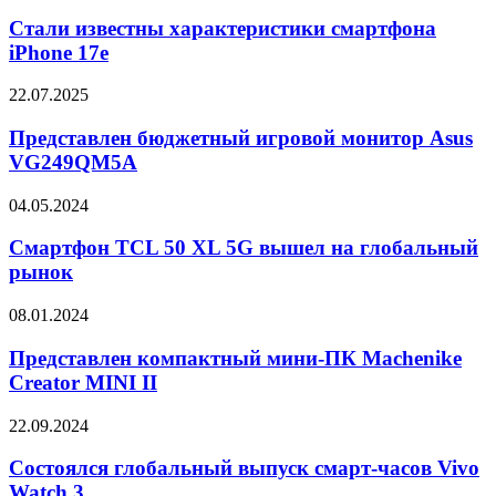
известны
Intelligence
характеристики
Стали известны характеристики смартфона
смартфона
iPhone 17e
iPhone
17e
Представлен
22.07.2025
бюджетный
игровой
Представлен бюджетный игровой монитор Asus
монитор
VG249QM5A
Asus
VG249QM5A
Смартфон
04.05.2024
TCL
50
Смартфон TCL 50 XL 5G вышел на глобальный
XL
рынок
5G
вышел
Представлен
08.01.2024
на
компактный
глобальный
мини-
Представлен компактный мини-ПК Machenike
рынок
ПК
Creator MINI II
Machenike
Creator
Состоялся
22.09.2024
MINI
глобальный
II
выпуск
Состоялся глобальный выпуск смарт-часов Vivo
смарт-
Watch 3