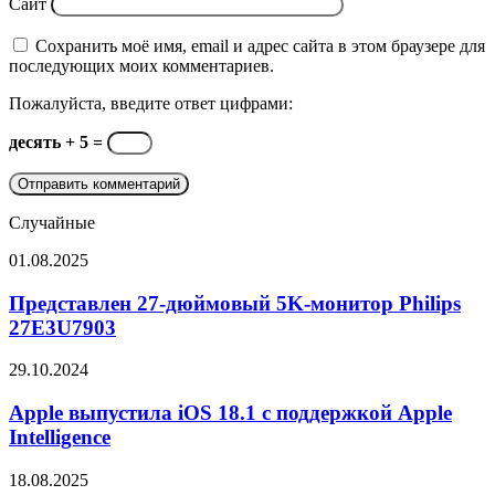
Сайт
Сохранить моё имя, email и адрес сайта в этом браузере для
последующих моих комментариев.
Пожалуйста, введите ответ цифрами:
десять + 5 =
Случайные
Представлен
01.08.2025
27-
дюймовый
Представлен 27-дюймовый 5K-монитор Philips
5K-
27E3U7903
монитор
Philips
Apple
29.10.2024
27E3U7903
выпустила
iOS
Apple выпустила iOS 18.1 с поддержкой Apple
18.1
Intelligence
с
поддержкой
Стали
18.08.2025
Apple