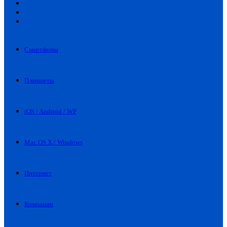
Искать
Switch
skin
Войти
Смартфоны
Планшеты
iOS / Android / WP
Mac OS X / Windows
Интернет
Компании