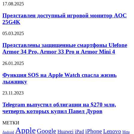
Coffee
Представлен
17.08.2025
Machine
доступный
S1
игровой
Представлен доступный игровой монитор AOC
монитор
25G4K
AOC
25G4K
Представлены
05.03.2025
защищенные
смартфоны
Представлены защищенные смартфоны Ulefone
Ulefone
Armor 34 Pro, Armor 33 Pro и Armor Mini 4
Armor
34
Функция
26.01.2025
Pro,
SOS
Armor
на
Функция SOS на Apple Watch спасла жизнь
33
Apple
лыжнику
Pro
Watch
и
спасла
Armor
Telegram
23.11.2023
жизнь
Mini
выпустил
лыжнику
4
облигации
Telegram выпустил облигации на $270 млн,
на
четверть которых купил Павел Дуров
$270
млн,
МЕТКИ
четверть
Apple
Google
iPhone
которых
Lenovo
Huawei
iPad
Meta
Android