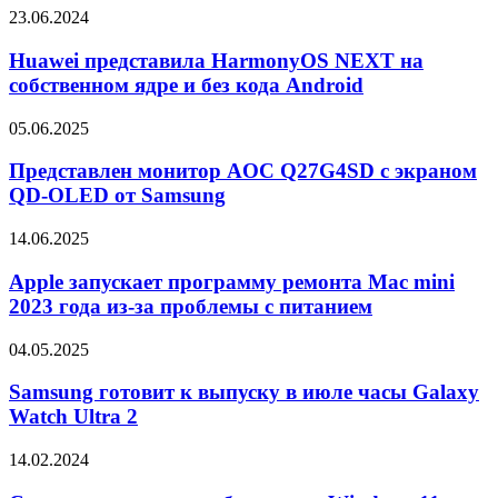
получить
Huawei
23.06.2024
только
представила
чип
HarmonyOS
Huawei представила HarmonyOS NEXT на
Snapdragon
NEXT
собственном ядре и без кода Android
8
на
Gen
собственном
4
Представлен
05.06.2025
ядре
монитор
и
AOC
Представлен монитор AOC Q27G4SD с экраном
без
Q27G4SD
QD-OLED от Samsung
кода
с
Android
экраном
Apple
14.06.2025
QD-
запускает
OLED
программу
Apple запускает программу ремонта Mac mini
от
ремонта
2023 года из-за проблемы с питанием
Samsung
Mac
mini
Samsung
04.05.2025
2023
готовит
года
к
Samsung готовит к выпуску в июле часы Galaxy
из-
выпуску
Watch Ultra 2
за
в
проблемы
июле
с
Следующее
14.02.2024
часы
питанием
крупное
Galaxy