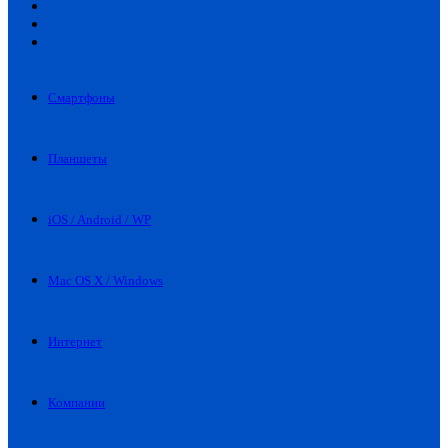
Искать
Switch
skin
Войти
Смартфоны
Планшеты
iOS / Android / WP
Mac OS X / Windows
Интернет
Компании