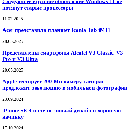
обновление
Следующее крупное обновление Windows 11 не
Watch
Windows
потянут старые процессоры
Ultra
11
2
не
Acer
11.07.2025
потянут
представила
старые
планшет
Acer представила планшет Iconia Tab iM11
процессоры
Iconia
Tab
Представлены
28.05.2025
iM11
смартфоны
Alcatel
Представлены смартфоны Alcatel V3 Classic, V3
V3
Pro и V3 Ultra
Classic,
V3
Apple
28.05.2025
Pro
тестирует
и
200-
Apple тестирует 200-Мп камеру, которая
V3
Мп
предложит революцию в мобильной фотографии
Ultra
камеру,
которая
iPhone
23.09.2024
предложит
SE
революцию
4
iPhone SE 4 получит новый дизайн и хорошую
в
получит
начинку
мобильной
новый
фотографии
дизайн
Представлен
17.10.2024