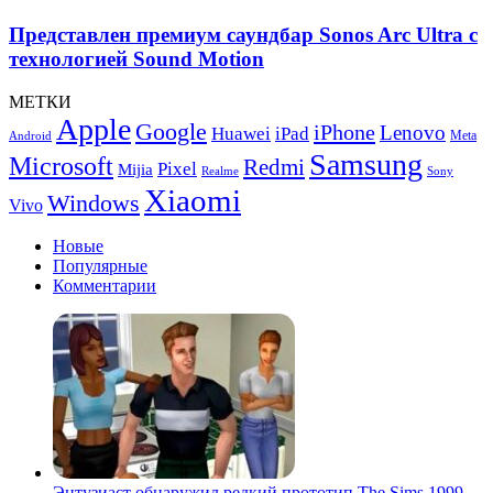
и
премиум
хорошую
саундбар
Представлен премиум саундбар Sonos Arc Ultra с
начинку
Sonos
технологией Sound Motion
Arc
Ultra
МЕТКИ
с
Apple
Google
iPhone
технологией
Lenovo
Huawei
iPad
Meta
Android
Sound
Samsung
Microsoft
Redmi
Pixel
Mijia
Motion
Realme
Sony
Xiaomi
Windows
Vivo
Новые
Популярные
Комментарии
Энтузиаст обнаружил редкий прототип The Sims 1999