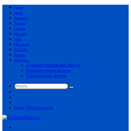
Apple
Oppo
Samsung
Xiaomi
Google
Huawei
Vivo
Microsoft
AnTuTu
Realme
Форумы
Административный форум
Компьютерное железо
Технический форум
Искать
Switch
skin
Sidebar
Случайная
статья
Вход / Регистрация
Меню