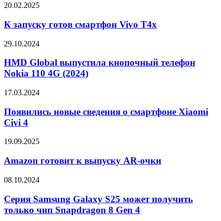
mini
Samsung
К
20.02.2025
с
запуску
6.31-
готов
К запуску готов смартфон Vivo T4x
дюймовым
смартфон
AMOLED-
Vivo
HMD
29.10.2024
экраном
T4x
Global
выпустила
HMD Global выпустила кнопочный телефон
кнопочный
Nokia 110 4G (2024)
телефон
Nokia
Появились
17.03.2024
110
новые
4G
сведения
Появились новые сведения о смартфоне Xiaomi
(2024)
о
Civi 4
смартфоне
Xiaomi
Amazon
19.09.2025
Civi
готовит
4
к
Amazon готовит к выпуску AR-очки
выпуску
AR-
Серия
08.10.2024
очки
Samsung
Galaxy
Серия Samsung Galaxy S25 может получить
S25
только чип Snapdragon 8 Gen 4
может