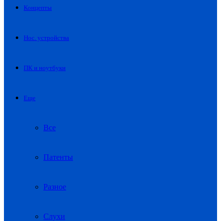
Концепты
Нос. устройства
ПК и ноутбуки
Еще
Все
Патенты
Разное
Слухи