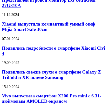
Представлен игровой монитор LG UltraGear
LG
27G810A
UltraGear
27G810A
Xiaomi
11.12.2024
выпустила
компактный
Xiaomi выпустила компактный умный сейф
умный
Mijia Smart Safe 30cm
сейф
Mijia
Появились
07.01.2024
Smart
подробности
Safe
о
Появились подробности о смартфоне Xiaomi Civi
30cm
смартфоне
4
Xiaomi
Civi
Появились
19.09.2025
4
свежие
слухи
Появились свежие слухи о смартфоне Galaxy Z
о
TriFold и XR-шлеме Samsung
смартфоне
Galaxy
Vivo
15.10.2024
Z
выпустила
TriFold
смартфон
Vivo выпустила смартфон X200 Pro mini с 6.31-
и
X200
дюймовым AMOLED-экраном
XR-
Pro
шлеме