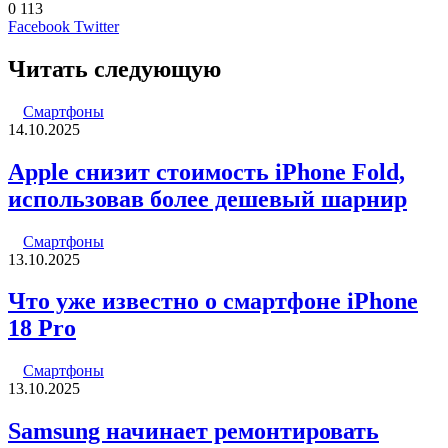
0
113
LinkedIn
Pinterest
Вконтакте
Одноклассники
Skype
WhatsApp
Telegram
Viber
Facebook
Twitter
Читать следующую
Смартфоны
14.10.2025
Apple снизит стоимость iPhone Fold,
использовав более дешевый шарнир
Смартфоны
13.10.2025
Что уже известно о смартфоне iPhone
18 Pro
Смартфоны
13.10.2025
Samsung начинает ремонтировать