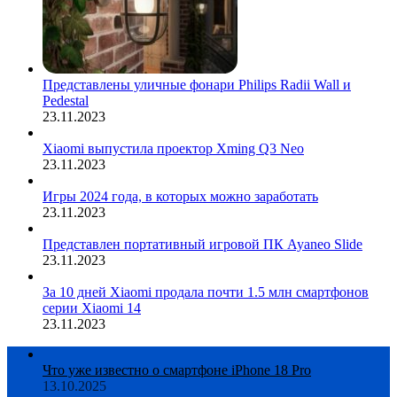
Представлены уличные фонари Philips Radii Wall и
Pedestal
23.11.2023
Xiaomi выпустила проектор Xming Q3 Neo
23.11.2023
Игры 2024 года, в которых можно заработать
23.11.2023
Представлен портативный игровой ПК Ayaneo Slide
23.11.2023
За 10 дней Xiaomi продала почти 1.5 млн смартфонов
серии Xiaomi 14
23.11.2023
Что уже известно о смартфоне iPhone 18 Pro
13.10.2025