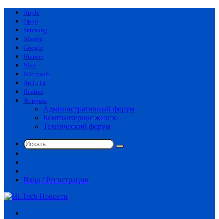
Apple
Oppo
Samsung
Xiaomi
Google
Huawei
Vivo
Microsoft
AnTuTu
Realme
Форумы
Административный форум
Компьютерное железо
Технический форум
Искать
Switch
skin
Sidebar
Случайная
статья
Вход / Регистрация
Меню