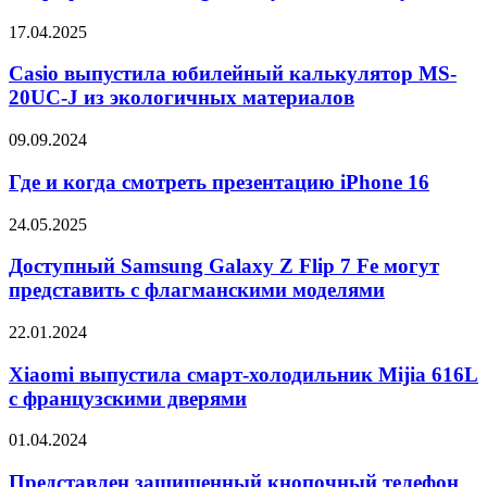
Samsung
Galaxy
Casio
17.04.2025
A55
выпустила
и
юбилейный
Casio выпустила юбилейный калькулятор MS-
Galaxy
калькулятор
20UC-J из экологичных материалов
A35
MS-
20UC-
Где
09.09.2024
J
и
из
когда
Где и когда смотреть презентацию iPhone 16
экологичных
смотреть
материалов
презентацию
Доступный
24.05.2025
iPhone
Samsung
16
Galaxy
Доступный Samsung Galaxy Z Flip 7 Fe могут
Z
представить с флагманскими моделями
Flip
7
Xiaomi
22.01.2024
Fe
выпустила
могут
смарт-
Xiaomi выпустила смарт-холодильник Mijia 616L
представить
холодильник
с французскими дверями
с
Mijia
флагманскими
616L
моделями
Представлен
01.04.2024
с
защищенный
французскими
кнопочный
Представлен защищенный кнопочный телефон