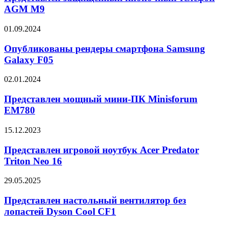
дверями
телефон
AGM M9
AGM
M9
Опубликованы
01.09.2024
рендеры
смартфона
Опубликованы рендеры смартфона Samsung
Samsung
Galaxy F05
Galaxy
F05
Представлен
02.01.2024
мощный
мини-
Представлен мощный мини-ПК Minisforum
ПК
EM780
Minisforum
EM780
Представлен
15.12.2023
игровой
ноутбук
Представлен игровой ноутбук Acer Predator
Acer
Triton Neo 16
Predator
Triton
Представлен
29.05.2025
Neo
настольный
16
вентилятор
Представлен настольный вентилятор без
без
лопастей Dyson Cool CF1
лопастей
Dyson