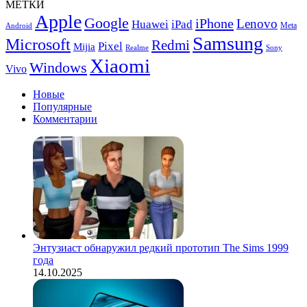
МЕТКИ
Cool
Apple
Google
iPhone
CF1
Lenovo
Huawei
iPad
Meta
Android
Samsung
Microsoft
Redmi
Pixel
Mijia
Realme
Sony
Xiaomi
Windows
Vivo
Новые
Популярные
Комментарии
Энтузиаст обнаружил редкий прототип The Sims 1999
года
14.10.2025