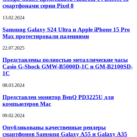
Pro
Android
смартфонами серии Pixel 8
14
вместе
Samsung
13.02.2024
со
Galaxy
смартфонами
S24
Samsung Galaxy S24 Ultra и Apple iPhone 15 Pro
серии
Ultra
Max протестировали падениями
Pixel
и
8
Apple
Представлены
22.07.2025
iPhone
полностью
15
металлические
Представлены полностью металлические часы
Pro
часы
Casio G-Shock GMW-B5000D-1C и GM-B2100SD-
Max
Casio
протестировали
1C
G-
падениями
Shock
Представлен
08.03.2024
GMW-
монитор
B5000D-
BenQ
Представлен монитор BenQ PD3225U для
1C
PD3225U
и
компьютеров Mac
для
GM-
компьютеров
B2100SD-
Опубликованы
09.02.2024
Mac
1C
качественные
рендеры
Опубликованы качественные рендеры
смартфонов
смартфонов Samsung Galaxy A55 и Galaxy A35