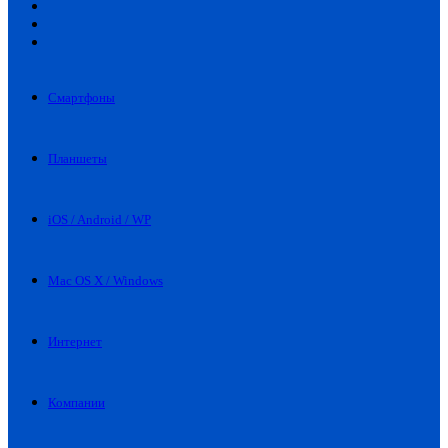
Искать
Switch
skin
Войти
Смартфоны
Планшеты
iOS / Android / WP
Mac OS X / Windows
Интернет
Компании