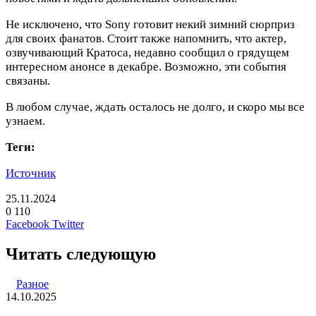
Не исключено, что Sony готовит некий зимний сюрприз
для своих фанатов. Стоит также напомнить, что актер,
озвучивающий Кратоса, недавно сообщил о грядущем
интересном анонсе в декабре. Возможно, эти события
связаны.
В любом случае, ждать осталось не долго, и скоро мы все
узнаем.
Теги:
Источник
25.11.2024
0
110
LinkedIn
Pinterest
Вконтакте
Одноклассники
Skype
WhatsApp
Telegram
Viber
Facebook
Twitter
Читать следующую
Разное
14.10.2025