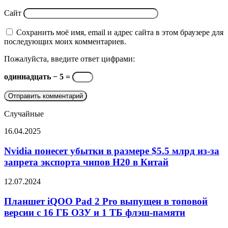
Сайт
Сохранить моё имя, email и адрес сайта в этом браузере для
последующих моих комментариев.
Пожалуйста, введите ответ цифрами:
одиннадцать − 5 =
Случайные
Nvidia
16.04.2025
понесет
убытки
Nvidia понесет убытки в размере $5.5 млрд из-за
в
запрета экспорта чипов H20 в Китай
размере
$5.5
Планшет
12.07.2024
млрд
iQOO
из-
Pad
Планшет iQOO Pad 2 Pro выпущен в топовой
за
2
версии с 16 ГБ ОЗУ и 1 ТБ флэш-памяти
запрета
Pro
экспорта
выпущен