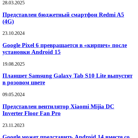
чипов
Представлен
28.03.2025
в
H20
бюджетный
топовой
в
смартфон
Представлен бюджетный смартфон Redmi A5
версии
Китай
Redmi
(4G)
с
A5
16
(4G)
ГБ
Google
23.10.2024
ОЗУ
Pixel
и
6
Google Pixel 6 превращается в «кирпич» после
1
превращается
установки Android 15
ТБ
в
флэш-
«кирпич»
Планшет
19.08.2025
памяти
после
Samsung
установки
Galaxy
Планшет Samsung Galaxy Tab S10 Lite выпустят
Android
Tab
в розовом цвете
15
S10
Lite
Представлен
09.05.2024
выпустят
вентилятор
в
Xiaomi
Представлен вентилятор Xiaomi Mijia DC
розовом
Mijia
Inverter Floor Fan Pro
цвете
DC
Inverter
Google
23.11.2023
Floor
может
Fan
представить
Google может представить Android 14 вместе со