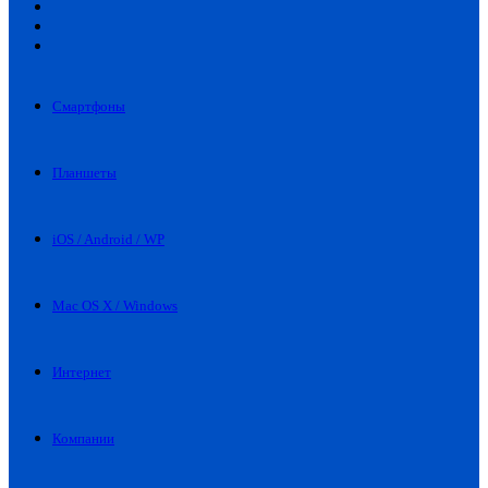
Искать
Switch
skin
Войти
Смартфоны
Планшеты
iOS / Android / WP
Mac OS X / Windows
Интернет
Компании