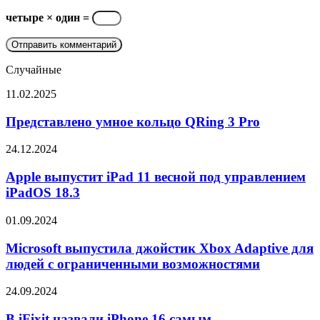
четыре × один =
Случайные
Представлено
11.02.2025
умное
кольцо
Представлено умное кольцо QRing 3 Pro
QRing
3
Apple
24.12.2024
Pro
выпустит
iPad
Apple выпустит iPad 11 весной под управлением
11
iPadOS 18.3
весной
под
Microsoft
01.09.2024
управлением
выпустила
iPadOS
джойстик
Microsoft выпустила джойстик Xbox Adaptive для
18.3
Xbox
людей с ограниченными возможностями
Adaptive
для
В
24.09.2024
людей
iFixit
с
назвали
В iFixit назвали iPhone 16 самым