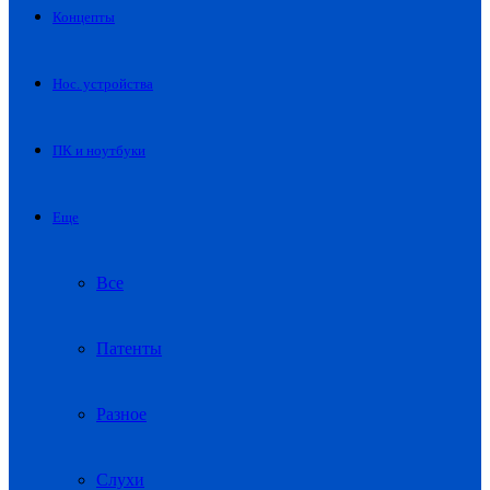
Концепты
Нос. устройства
ПК и ноутбуки
Еще
Все
Патенты
Разное
Слухи