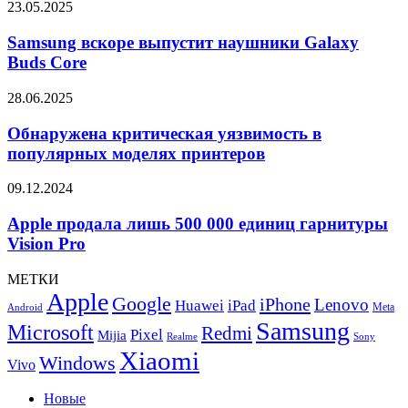
Samsung
23.05.2025
Moto
вскоре
G24
выпустит
Samsung вскоре выпустит наушники Galaxy
наушники
Buds Core
Galaxy
Buds
Обнаружена
28.06.2025
Core
критическая
уязвимость
Обнаружена критическая уязвимость в
в
популярных моделях принтеров
популярных
моделях
Apple
09.12.2024
принтеров
продала
лишь
Apple продала лишь 500 000 единиц гарнитуры
500
Vision Pro
000
единиц
МЕТКИ
гарнитуры
Apple
Google
iPhone
Vision
Lenovo
Huawei
iPad
Meta
Android
Pro
Samsung
Microsoft
Redmi
Pixel
Mijia
Realme
Sony
Xiaomi
Windows
Vivo
Новые