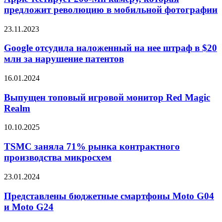
Мп
предложит революцию в мобильной фотографии
камеру,
которая
Google
23.11.2023
предложит
отсудила
революцию
наложенный
Google отсудила наложенный на нее штраф в $20
в
на
млн за нарушение патентов
мобильной
нее
фотографии
штраф
Выпущен
16.01.2024
в
топовый
$20
игровой
Выпущен топовый игровой монитор Red Magic
млн
монитор
Realm
за
Red
нарушение
Magic
патентов
TSMC
10.10.2025
Realm
заняла
71%
TSMC заняла 71% рынка контрактного
рынка
производства микросхем
контрактного
производства
Представлены
23.01.2024
микросхем
бюджетные
смартфоны
Представлены бюджетные смартфоны Moto G04
Moto
и Moto G24
G04
и