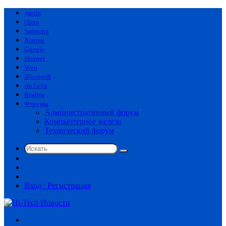
Apple
Oppo
Samsung
Xiaomi
Google
Huawei
Vivo
Microsoft
AnTuTu
Realme
Форумы
Административный форум
Компьютерное железо
Технический форум
Искать
Switch
skin
Sidebar
Случайная
статья
Вход / Регистрация
Меню