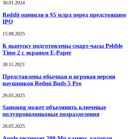
Buds
Reddit
30.01.2024
No-
Pro
оценили
Fog
2
в
Reddit оценили в $5 млрд перед предстоящим
Humidifier
$5
IPO
3
млрд
перед
К
15.08.2025
предстоящим
выпуску
IPO
подготовлены
К выпуску подготовлены смарт-часы Pebble
смарт-
Time 2 с экраном E-Paper
часы
Pebble
Представлены
30.11.2023
Time
обычная
2
и
Представлены обычная и игровая версии
с
игровая
наушников Redmi Buds 5 Pro
экраном
версии
E-
наушников
Paper
Samsung
29.05.2025
Redmi
может
Buds
объединить
Samsung может объединить ключевые
5
ключевые
полупроводниковые подразделения
Pro
полупроводниковые
подразделения
Apple
28.05.2025
тестирует
200-
Apple тестирует 200-Мп камеру, которая