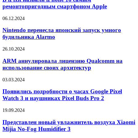
ограниченными
iPhone
ремонтопригодным смартфоном Apple
возможностями
16
самым
Nintendo
06.12.2024
ремонтопригодным
перенесла
смартфоном
японский
Nintendo перенесла японский запуск умного
Apple
запуск
будильника Alarmo
умного
будильника
ARM
26.10.2024
Alarmo
аннулировала
лицензию
ARM аннулировала лицензию Qualcomm на
Qualcomm
использование своих архитектур
на
использование
Появились
03.03.2024
своих
подробности
архитектур
о
Появились подробности о часах Google Pixel
часах
Watch 3 и наушниках Pixel Buds Pro 2
Google
Pixel
Представлен
19.09.2024
Watch
новый
3
увлажнитель
Представлен новый увлажнитель воздуха Xiaomi
и
воздуха
Mijia No-Fog Humidifier 3
наушниках
Xiaomi
Pixel
Mijia