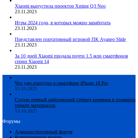
Xiaomi выпустила проектор Xming Q3 Neo
23.11.2023
Игры 2024 года, в которых можно заработать
23.11.2023
Представлен портативный игровой ПК Ayaneo Slide
23.11.2023
За 10 дней Xiaomi продала почти 1.5 млн смартфонов
серии Xiaomi 14
23.11.2023
Что уже известно о смартфоне iPhone 18 Pro
13.10.2025
Создан первый работающий гибрид кремния и атомарно
тонких материалов
13.10.2025
Форумы
Административный форум
Компьютерное железо