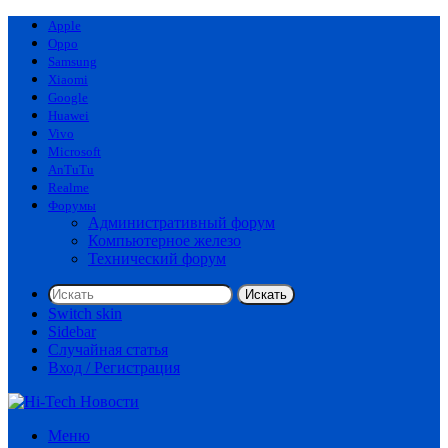
Apple
Oppo
Samsung
Xiaomi
Google
Huawei
Vivo
Microsoft
AnTuTu
Realme
Форумы
Административный форум
Компьютерное железо
Технический форум
Искать
Switch skin
Sidebar
Случайная статья
Вход / Регистрация
Меню