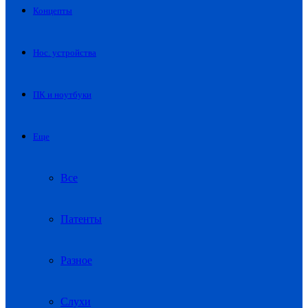
Концепты
Нос. устройства
ПК и ноутбуки
Еще
Все
Патенты
Разное
Слухи