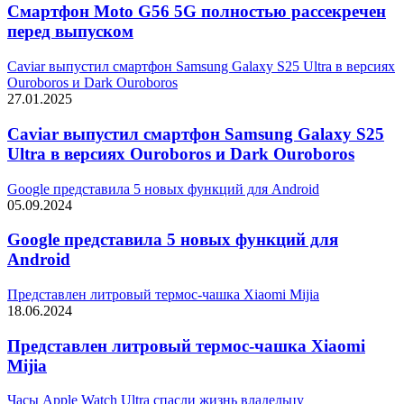
Смартфон Moto G56 5G полностью рассекречен
перед выпуском
Caviar выпустил смартфон Samsung Galaxy S25 Ultra в версиях
Ouroboros и Dark Ouroboros
27.01.2025
Caviar выпустил смартфон Samsung Galaxy S25
Ultra в версиях Ouroboros и Dark Ouroboros
Google представила 5 новых функций для Android
05.09.2024
Google представила 5 новых функций для
Android
Представлен литровый термос-чашка Xiaomi Mijia
18.06.2024
Представлен литровый термос-чашка Xiaomi
Mijia
Часы Apple Watch Ultra спасли жизнь владельцу