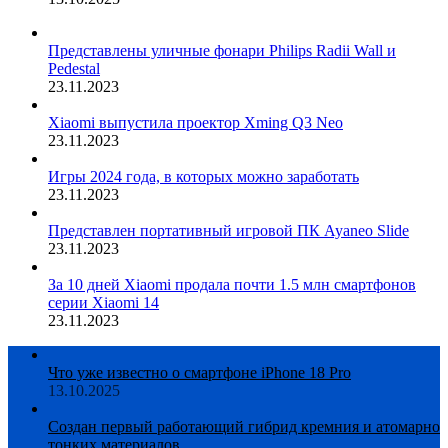
Представлены уличные фонари Philips Radii Wall и
Pedestal
23.11.2023
Xiaomi выпустила проектор Xming Q3 Neo
23.11.2023
Игры 2024 года, в которых можно заработать
23.11.2023
Представлен портативный игровой ПК Ayaneo Slide
23.11.2023
За 10 дней Xiaomi продала почти 1.5 млн смартфонов
серии Xiaomi 14
23.11.2023
Что уже известно о смартфоне iPhone 18 Pro
13.10.2025
Создан первый работающий гибрид кремния и атомарно
тонких материалов