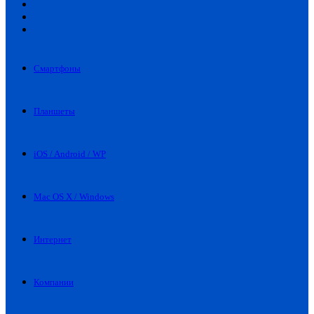
Искать
Switch
skin
Войти
Смартфоны
Планшеты
iOS / Android / WP
Mac OS X / Windows
Интернет
Компании