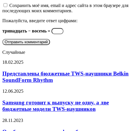
Сохранить моё имя, email и адрес сайта в этом браузере для
последующих моих комментариев.
Пожалуйста, введите ответ цифрами:
тринадцать − восемь =
Случайные
Представлены
18.02.2025
бюджетные
TWS-
Представлены бюджетные TWS-наушники Belkin
наушники
SoundForm Rhythm
Belkin
SoundForm
Samsung
12.06.2025
Rhythm
готовит
к
Samsung готовит к выпуску не одну, а две
выпуску
бюджетные модели TWS-наушников
не
одну,
Опубликованы
28.11.2023
а
живые
две
фото