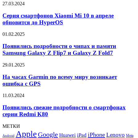
275QF
Серия
27.03.2024
смартфонов
Xiaomi
Серия смартфонов Xiaomi Mi 10 в апреле
Mi
обновится до HyperOS
10
в
Появились
01.02.2025
апреле
подробности
обновится
о
Появились подробности о чипах и памяти
до
чипах
Samsung Galaxy Z Flip7 и Galaxy Z Fold7
HyperOS
и
памяти
На
29.01.2025
Samsung
часах
Galaxy
Garmin
На часах Garmin по всему миру возникает
Z
по
ошибка с GPS
Flip7
всему
и
миру
Galaxy
Появились
11.03.2024
возникает
Z
свежие
ошибка
Fold7
подробности
Появились свежие подробности о смартфонах
с
о
серии Redmi K80
GPS
смартфонах
серии
МЕТКИ
Redmi
Apple
Google
iPhone
K80
Lenovo
Huawei
iPad
Meta
Android