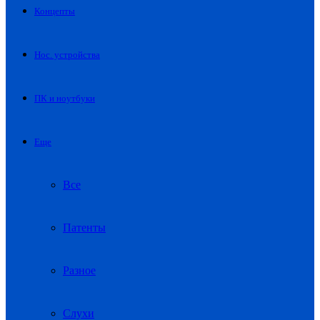
Концепты
Нос. устройства
ПК и ноутбуки
Еще
Все
Патенты
Разное
Слухи