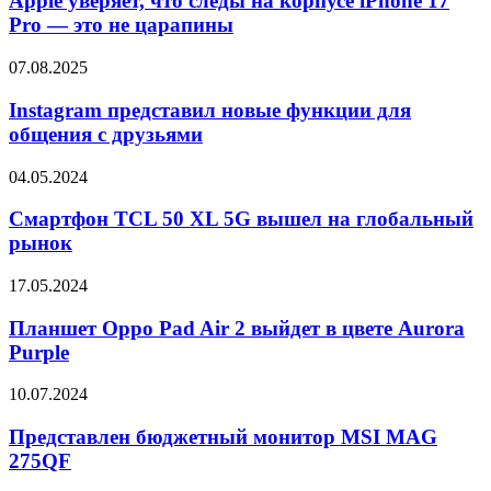
Apple уверяет, что следы на корпусе iPhone 17
14
следы
Pro — это не царапины
AI
на
корпусе
Instagram
07.08.2025
iPhone
представил
17
новые
Instagram представил новые функции для
Pro
функции
общения с друзьями
—
для
это
общения
не
Смартфон
04.05.2024
с
царапины
TCL
друзьями
50
Смартфон TCL 50 XL 5G вышел на глобальный
XL
рынок
5G
вышел
Планшет
17.05.2024
на
Oppo
глобальный
Pad
Планшет Oppo Pad Air 2 выйдет в цвете Aurora
рынок
Air
Purple
2
выйдет
Представлен
10.07.2024
в
бюджетный
цвете
монитор
Представлен бюджетный монитор MSI MAG
Aurora
MSI
275QF
Purple
MAG