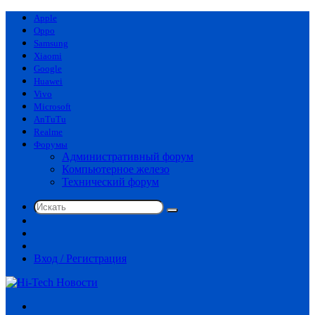
Apple
Oppo
Samsung
Xiaomi
Google
Huawei
Vivo
Microsoft
AnTuTu
Realme
Форумы
Административный форум
Компьютерное железо
Технический форум
Искать
Switch
skin
Sidebar
Случайная
статья
Вход / Регистрация
Меню