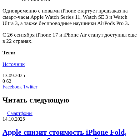
Одновременно с новыми iPhone стартует предзаказ на
смарт-часы Apple Watch Series 11, Watch SE 3 и Watch
Ultra 3, а также беспроводные наушники AirPods Pro 3.
С 26 сентября iPhone 17 и iPhone Air станут доступны еще
в 22 странах.
Теги:
Источник
13.09.2025
0
62
LinkedIn
Pinterest
Вконтакте
Одноклассники
Skype
WhatsApp
Telegram
Viber
Facebook
Twitter
Читать следующую
Смартфоны
14.10.2025
Apple снизит стоимость iPhone Fold,