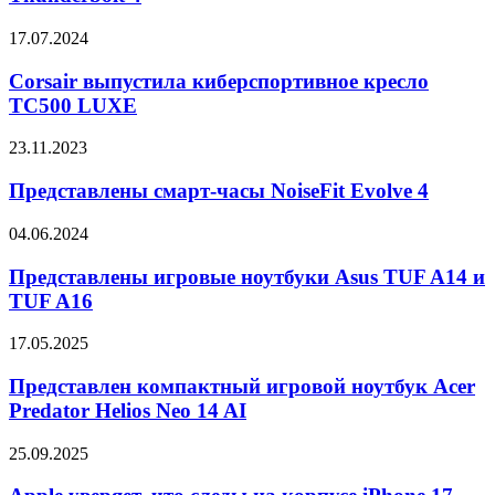
7
Pro
Corsair
17.07.2024
4K
выпустила
с
киберспортивное
Corsair выпустила киберспортивное кресло
Thunderbolt
кресло
TC500 LUXE
4
TC500
LUXE
Представлены
23.11.2023
смарт-
часы
Представлены смарт-часы NoiseFit Evolve 4
NoiseFit
Evolve
Представлены
04.06.2024
4
игровые
ноутбуки
Представлены игровые ноутбуки Asus TUF A14 и
Asus
TUF A16
TUF
A14
Представлен
17.05.2025
и
компактный
TUF
игровой
Представлен компактный игровой ноутбук Acer
A16
ноутбук
Predator Helios Neo 14 AI
Acer
Predator
Apple
25.09.2025
Helios
уверяет,
Neo
что