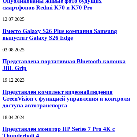
Опубликованы живые фото будущих
бюджетные
будущих
смартфонов Redmi K70 и K70 Pro
модели
смартфонов
TWS-
Redmi
наушников
Вместо
12.07.2025
K70
Galaxy
и
S26
Вместо Galaxy S26 Plus компания Samsung
K70
Plus
выпустит Galaxy S26 Edge
Pro
компания
Samsung
Представлена
03.08.2025
выпустит
портативная
Galaxy
Bluetooth-
Представлена портативная Bluetooth-колонка
S26
колонка
JBL Grip
Edge
JBL
Grip
Представлен
19.12.2023
комплект
видеонаблюдения
Представлен комплект видеонаблюдения
GreenVision
GreenVision с функцией управления и контроля
с
доступа автотранспорта
функцией
управления
Представлен
18.04.2024
и
монитор
контроля
HP
Представлен монитор HP Series 7 Pro 4K с
доступа
Series
автотранспорта
Thunderbolt 4