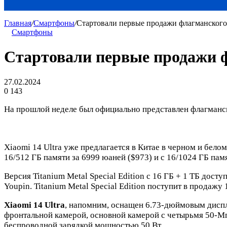
Главная
/
Смартфоны
/
Стартовали первые продажи флагманского 
Смартфоны
Стартовали первые продажи ф
27.02.2024
0
143
На прошлой неделе был официально представлен флагманск
Xiaomi 14 Ultra уже предлагается в Китае в черном и белом
16/512 ГБ памяти за 6999 юаней ($973) и с 16/1024 ГБ пам
Версия Titanium Metal Special Edition с 16 ГБ + 1 ТБ дос
Youpin. Titanium Metal Special Edition поступит в продажу 
Xiaomi 14 Ultra
, напомним, оснащен 6.73-дюймовым диспл
фронтальной камерой, основной камерой с четырьмя 50-Мп
беспроводной зарядкой мощностью 50 Вт.