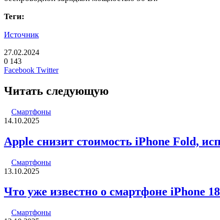
Теги:
Источник
27.02.2024
0
143
LinkedIn
Pinterest
Вконтакте
Одноклассники
Skype
WhatsApp
Telegram
Viber
Facebook
Twitter
Читать следующую
Смартфоны
14.10.2025
Apple снизит стоимость iPhone Fold, и
Смартфоны
13.10.2025
Что уже известно о смартфоне iPhone 18
Смартфоны