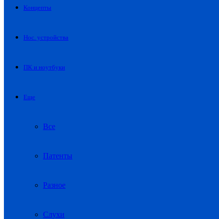
Концепты
Нос. устройства
ПК и ноутбуки
Еще
Все
Патенты
Разное
Слухи