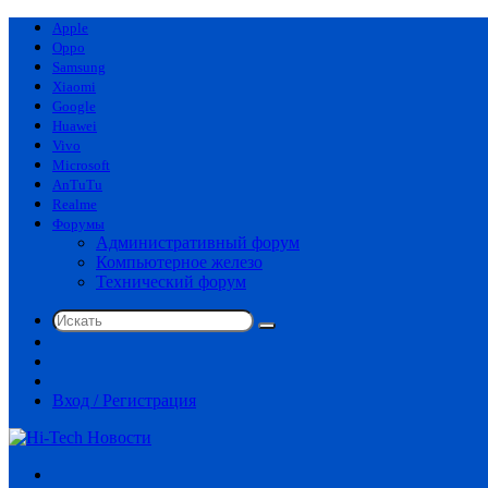
Apple
Oppo
Samsung
Xiaomi
Google
Huawei
Vivo
Microsoft
AnTuTu
Realme
Форумы
Административный форум
Компьютерное железо
Технический форум
Искать
Switch
skin
Sidebar
Случайная
статья
Вход / Регистрация
Меню