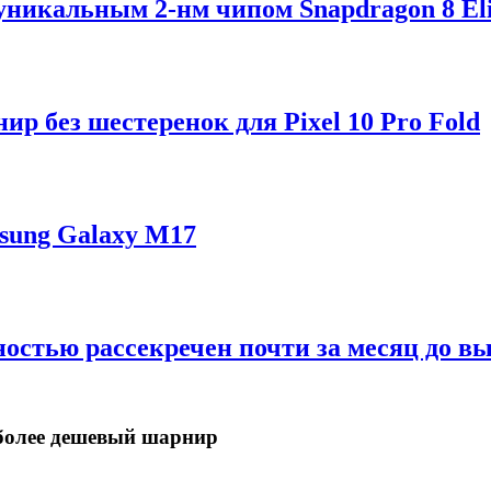
 уникальным 2-нм чипом Snapdragon 8 Eli
р без шестеренок для Pixel 10 Pro Fold
sung Galaxy M17
ностью рассекречен почти за месяц до в
в более дешевый шарнир