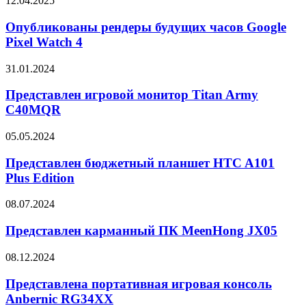
12.04.2025
21
рендеры
Pro
будущих
Опубликованы рендеры будущих часов Google
часов
Pixel Watch 4
Google
Pixel
Представлен
31.01.2024
Watch
игровой
4
монитор
Представлен игровой монитор Titan Army
Titan
C40MQR
Army
C40MQR
Представлен
05.05.2024
бюджетный
планшет
Представлен бюджетный планшет HTC A101
HTC
Plus Edition
A101
Plus
Представлен
08.07.2024
Edition
карманный
ПК
Представлен карманный ПК MeenHong JX05
MeenHong
JX05
Представлена
08.12.2024
портативная
игровая
Представлена портативная игровая консоль
консоль
Anbernic RG34XX
Anbernic