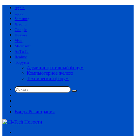
Apple
Oppo
Samsung
Xiaomi
Google
Huawei
Vivo
Microsoft
AnTuTu
Realme
Форумы
Административный форум
Компьютерное железо
Технический форум
Искать
Switch
skin
Sidebar
Случайная
статья
Вход / Регистрация
Меню