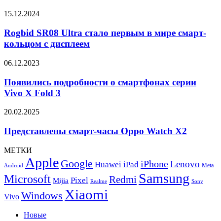
RG34XX
Rogbid
15.12.2024
SR08
Ultra
Rogbid SR08 Ultra стало первым в мире смарт-
стало
кольцом с дисплеем
первым
в
Появились
06.12.2023
мире
подробности
смарт-
о
Появились подробности о смартфонах серии
кольцом
смартфонах
Vivo X Fold 3
с
серии
дисплеем
Vivo
Представлены
20.02.2025
X
смарт-
Fold
часы
Представлены смарт-часы Oppo Watch X2
3
Oppo
Watch
МЕТКИ
X2
Apple
Google
iPhone
Lenovo
Huawei
iPad
Meta
Android
Samsung
Microsoft
Redmi
Pixel
Mijia
Realme
Sony
Xiaomi
Windows
Vivo
Новые