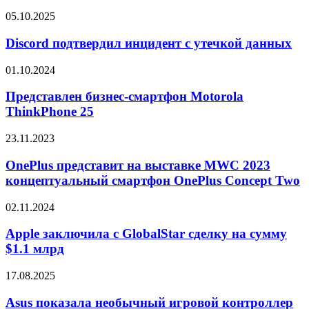
Google
Discord
05.10.2025
Pixel
подтвердил
9
инцидент
Discord подтвердил инцидент с утечкой данных
с
утечкой
Представлен
01.10.2024
данных
бизнес-
смартфон
Представлен бизнес-смартфон Motorola
Motorola
ThinkPhone 25
ThinkPhone
25
OnePlus
23.11.2023
представит
на
OnePlus представит на выставке MWC 2023
выставке
концептуальный смартфон OnePlus Concept Two
MWC
2023
Apple
02.11.2024
концептуальный
заключила
смартфон
с
Apple заключила с GlobalStar сделку на сумму
OnePlus
GlobalStar
$1.1 млрд
Concept
сделку
Two
на
Asus
17.08.2025
сумму
показала
$1.1
необычный
Asus показала необычный игровой контроллер
млрд