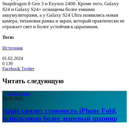
Snapdragon 8 Gen 3 и Exynos 2400. Кроме того, Galaxy
S24 и Galaxy S24+ оснащены более емкими
аккумуляторами, а у Galaxy S24 Ultra появились новая
камера, титановая рамка и экран, который практически не
отражает свет и более устойчив к царапинам.
Теги:
Источник
01.02.2024
0
139
LinkedIn
Pinterest
Вконтакте
Одноклассники
Skype
WhatsApp
Telegram
Viber
Facebook
Twitter
Читать следующую
Смартфоны
14.10.2025
Apple снизит стоимость iPhone Fold,
использовав более дешевый шарнир