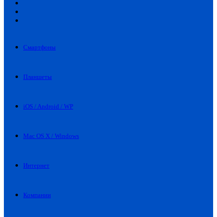
Искать
Switch
skin
Войти
Смартфоны
Планшеты
iOS / Android / WP
Mac OS X / Windows
Интернет
Компании