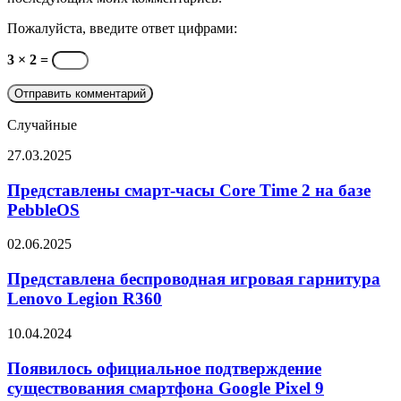
Пожалуйста, введите ответ цифрами:
3 × 2 =
Случайные
Представлены
27.03.2025
смарт-
часы
Представлены смарт-часы Core Time 2 на базе
Core
PebbleOS
Time
2
Представлена
02.06.2025
на
беспроводная
базе
игровая
Представлена беспроводная игровая гарнитура
PebbleOS
гарнитура
Lenovo Legion R360
Lenovo
Legion
Появилось
10.04.2024
R360
официальное
подтверждение
Появилось официальное подтверждение
существования
существования смартфона Google Pixel 9
смартфона