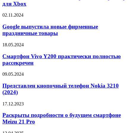
игровой
для Xbox
контроллер
для
Google
02.11.2024
Xbox
выпустила
новые
Google выпустила новые фирменные
фирменные
праздничные товары
праздничные
товары
Смартфон
18.05.2024
Vivo
Y200
Смартфон Vivo Y200 практически полностью
практически
рассекречен
полностью
рассекречен
Представлен
09.05.2024
кнопочный
телефон
Представлен кнопочный телефон Nokia 3210
Nokia
(2024)
3210
(2024)
Раскрыты
17.12.2023
подробности
о
Раскрыты подробности о будущем смартфоне
будущем
Meizu 21 Pro
смартфоне
Meizu
Опубликованы