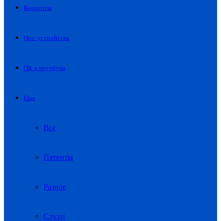
Концепты
Нос. устройства
ПК и ноутбуки
Еще
Все
Патенты
Разное
Слухи