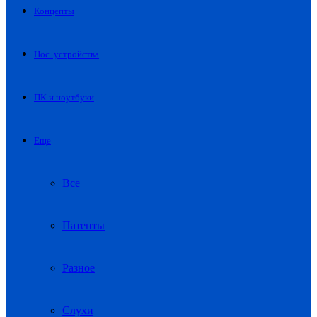
Концепты
Нос. устройства
ПК и ноутбуки
Еще
Все
Патенты
Разное
Слухи