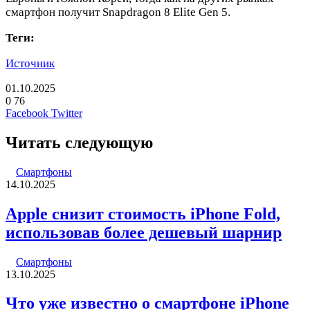
смартфон получит Snapdragon 8 Elite Gen 5.
Теги:
Источник
01.10.2025
0
76
LinkedIn
Pinterest
Вконтакте
Одноклассники
Skype
WhatsApp
Telegram
Viber
Facebook
Twitter
Читать следующую
Смартфоны
14.10.2025
Apple снизит стоимость iPhone Fold,
использовав более дешевый шарнир
Смартфоны
13.10.2025
Что уже известно о смартфоне iPhone