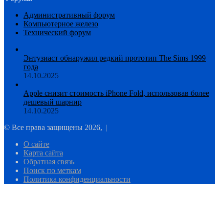
Административный форум
Компьютерное железо
Технический форум
Энтузиаст обнаружил редкий прототип The Sims 1999
года
14.10.2025
Apple снизит стоимость iPhone Fold, использовав более
дешевый шарнир
14.10.2025
© Все права защищены 2026, |
О сайте
Карта сайта
Обратная связь
Поиск по меткам
Политика конфиденциальности
Facebook
Twitter
WhatsApp
Telegram
Кнопка
«Наверх»