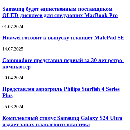
будет
единственным
Samsung будет единственным поставщиком
поставщиком
OLED-дисплеев для следующих MacBook Pro
OLED-
дисплеев
Huawei
01.07.2024
для
готовит
следующих
к
Huawei готовит к выпуску планшет MatePad SE
MacBook
выпуску
Pro
планшет
Commodore
14.07.2025
MatePad
представил
SE
первый
Commodore представил первый за 30 лет ретро-
за
компьютер
30
лет
Представлен
20.04.2024
ретро-
аэрогриль
компьютер
Philips
Представлен аэрогриль Philips Starfish 4 Series
Starfish
Plus
4
Series
Комплектный
25.03.2024
Plus
стилус
Samsung
Комплектный стилус Samsung Galaxy S24 Ultra
Galaxy
издает запах плавленого пластика
S24