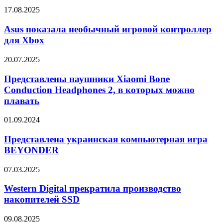
17
Asus
17.08.2025
для
показала
смартфонов,
необычный
Asus показала необычный игровой контроллер
начиная
игровой
для Xbox
с
контроллер
iPhone
для
XS
Представлены
20.07.2025
Xbox
наушники
Xiaomi
Представлены наушники Xiaomi Bone
Bone
Conduction Headphones 2, в которых можно
Conduction
плавать
Headphones
2,
Представлена
01.09.2024
в
украинская
которых
компьютерная
Представлена украинская компьютерная игра
можно
игра
плавать
BEYONDER
BEYONDER
Western
07.03.2025
Digital
прекратила
Western Digital прекратила производство
производство
накопителей SSD
накопителей
SSD
Samsung
09.08.2025