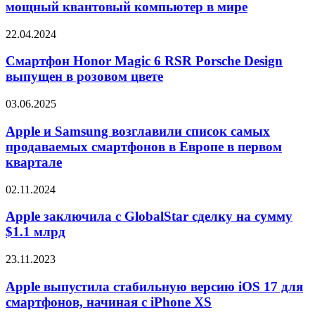
построить
мощный квантовый компьютер в мире
Microsoft
самый
мощный
Смартфон
22.04.2024
квантовый
Honor
компьютер
Magic
Смартфон Honor Magic 6 RSR Porsche Design
в
6
выпущен в розовом цвете
мире
RSR
Porsche
Apple
03.06.2025
Design
и
выпущен
Samsung
Apple и Samsung возглавили список самых
в
возглавили
продаваемых смартфонов в Европе в первом
розовом
список
цвете
квартале
самых
продаваемых
Apple
02.11.2024
смартфонов
заключила
в
с
Apple заключила с GlobalStar сделку на сумму
Европе
GlobalStar
в
$1.1 млрд
сделку
первом
на
квартале
Apple
23.11.2023
сумму
выпустила
$1.1
стабильную
Apple выпустила стабильную версию iOS 17 для
млрд
версию
смартфонов, начиная с iPhone XS
iOS