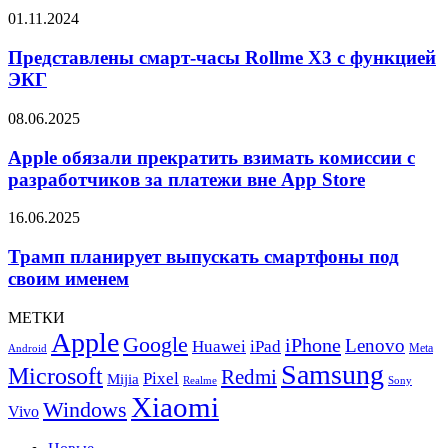
Ultra
Представлены
01.11.2024
издает
смарт-
запах
часы
Представлены смарт-часы Rollme X3 с функцией
плавленого
Rollme
ЭКГ
пластика
X3
с
Apple
08.06.2025
функцией
обязали
ЭКГ
прекратить
Apple обязали прекратить взимать комиссии с
взимать
разработчиков за платежи вне App Store
комиссии
с
Трамп
16.06.2025
разработчиков
планирует
за
выпускать
Трамп планирует выпускать смартфоны под
платежи
смартфоны
своим именем
вне
под
App
своим
Store
МЕТКИ
именем
Apple
Google
iPhone
Lenovo
Huawei
iPad
Meta
Android
Samsung
Microsoft
Redmi
Pixel
Mijia
Realme
Sony
Xiaomi
Windows
Vivo