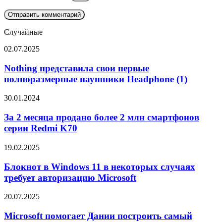
Случайные
Nothing
02.07.2025
представила
свои
Nothing представила свои первые
первые
полноразмерные наушники Headphone (1)
полноразмерные
наушники
За
30.01.2024
Headphone
2
(1)
месяца
За 2 месяца продано более 2 млн смартфонов
продано
серии Redmi K70
более
2
Блокнот
19.02.2025
млн
в
смартфонов
Windows
Блокнот в Windows 11 в некоторых случаях
серии
11
требует авторизацию Microsoft
Redmi
в
K70
некоторых
Microsoft
20.07.2025
случаях
помогает
требует
Дании
Microsoft помогает Дании построить самый
авторизацию