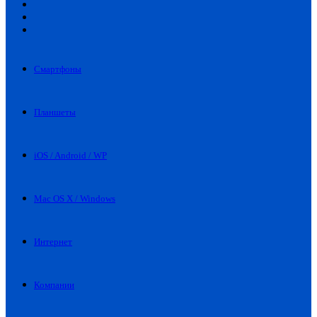
Искать
Switch
skin
Войти
Смартфоны
Планшеты
iOS / Android / WP
Mac OS X / Windows
Интернет
Компании