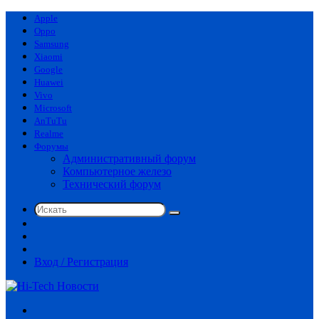
Apple
Oppo
Samsung
Xiaomi
Google
Huawei
Vivo
Microsoft
AnTuTu
Realme
Форумы
Административный форум
Компьютерное железо
Технический форум
Искать
Switch
skin
Sidebar
Случайная
статья
Вход / Регистрация
Меню