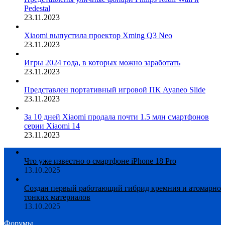
Pedestal
23.11.2023
Xiaomi выпустила проектор Xming Q3 Neo
23.11.2023
Игры 2024 года, в которых можно заработать
23.11.2023
Представлен портативный игровой ПК Ayaneo Slide
23.11.2023
За 10 дней Xiaomi продала почти 1.5 млн смартфонов
серии Xiaomi 14
23.11.2023
Что уже известно о смартфоне iPhone 18 Pro
13.10.2025
Создан первый работающий гибрид кремния и атомарно
тонких материалов
13.10.2025
Форумы