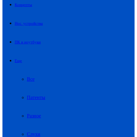
Концепты
Нос. устройства
ПК и ноутбуки
Еще
Все
Патенты
Разное
Слухи