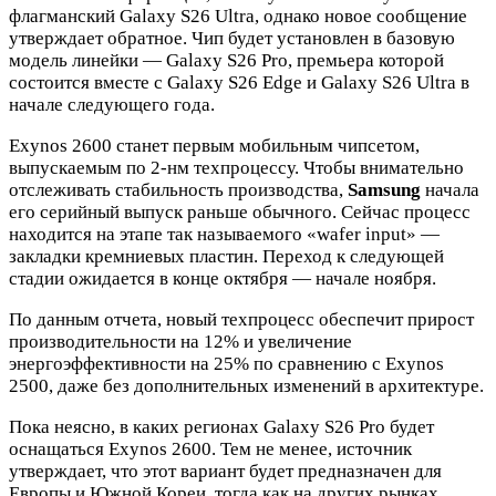
флагманский Galaxy S26 Ultra, однако новое сообщение
утверждает обратное. Чип будет установлен в базовую
модель линейки — Galaxy S26 Pro, премьера которой
состоится вместе с Galaxy S26 Edge и Galaxy S26 Ultra в
начале следующего года.
Exynos 2600 станет первым мобильным чипсетом,
выпускаемым по 2-нм техпроцессу. Чтобы внимательно
отслеживать стабильность производства,
Samsung
начала
его серийный выпуск раньше обычного. Сейчас процесс
находится на этапе так называемого «wafer input» —
закладки кремниевых пластин. Переход к следующей
стадии ожидается в конце октября — начале ноября.
По данным отчета, новый техпроцесс обеспечит прирост
производительности на 12% и увеличение
энергоэффективности на 25% по сравнению с Exynos
2500, даже без дополнительных изменений в архитектуре.
Пока неясно, в каких регионах Galaxy S26 Pro будет
оснащаться Exynos 2600. Тем не менее, источник
утверждает, что этот вариант будет предназначен для
Европы и Южной Кореи, тогда как на других рынках