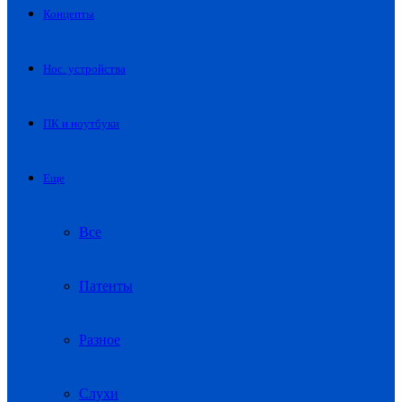
Концепты
Нос. устройства
ПК и ноутбуки
Еще
Все
Патенты
Разное
Слухи