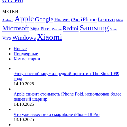
GT7 Pro
МЕТКИ
Apple
Google
iPhone
Lenovo
Huawei
iPad
Meta
Android
Samsung
Microsoft
Redmi
Pixel
Mijia
Realme
Sony
Xiaomi
Windows
Vivo
Новые
Популярные
Комментарии
Энтузиаст обнаружил редкий прототип The Sims 1999
года
14.10.2025
Apple снизит стоимость iPhone Fold, использовав более
дешевый шарнир
14.10.2025
Что уже известно о смартфоне iPhone 18 Pro
13.10.2025