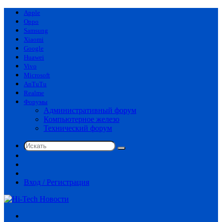
Apple
Oppo
Samsung
Xiaomi
Google
Huawei
Vivo
Microsoft
AnTuTu
Realme
Форумы
Административный форум
Компьютерное железо
Технический форум
Искать
Switch
skin
Sidebar
Случайная
статья
Вход / Регистрация
Меню