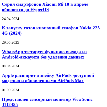
Lake
Xiaomi
Серия смартфонов Xiaomi Mi 10 в апреле
Mi
обновится до HyperOS
10
в
К
24.04.2024
апреле
запуску
обновится
готов
К запуску готов кнопочный телефон Nokia 225
до
кнопочный
4G (2024)
HyperOS
телефон
Nokia
WhatsApp
29.05.2025
225
тестирует
4G
функцию
WhatsApp тестирует функцию выхода из
(2024)
выхода
Android-аккаунта без удаления данных
из
Android-
Apple
04.04.2024
аккаунта
расширит
без
линейку
Apple расширит линейку AirPods доступной
удаления
AirPods
моделью и обновленными AirPods Max
данных
доступной
моделью
Представлен
01.09.2024
и
сенсорный
обновленными
монитор
Представлен сенсорный монитор ViewSonic
AirPods
ViewSonic
TD2455
Max
TD2455