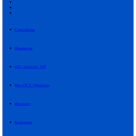
Искать
Switch
skin
Войти
Смартфоны
Планшеты
iOS / Android / WP
Mac OS X / Windows
Интернет
Компании