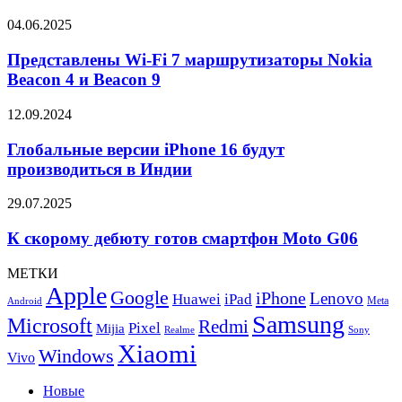
Представлены
04.06.2025
Wi-
Fi
Представлены Wi-Fi 7 маршрутизаторы Nokia
7
Beacon 4 и Beacon 9
маршрутизаторы
Nokia
Глобальные
12.09.2024
Beacon
версии
4
iPhone
Глобальные версии iPhone 16 будут
и
16
производиться в Индии
Beacon
будут
9
производиться
К
29.07.2025
в
скорому
Индии
дебюту
К скорому дебюту готов смартфон Moto G06
готов
смартфон
МЕТКИ
Moto
Apple
Google
iPhone
Lenovo
Huawei
iPad
G06
Meta
Android
Samsung
Microsoft
Redmi
Pixel
Mijia
Realme
Sony
Xiaomi
Windows
Vivo
Новые