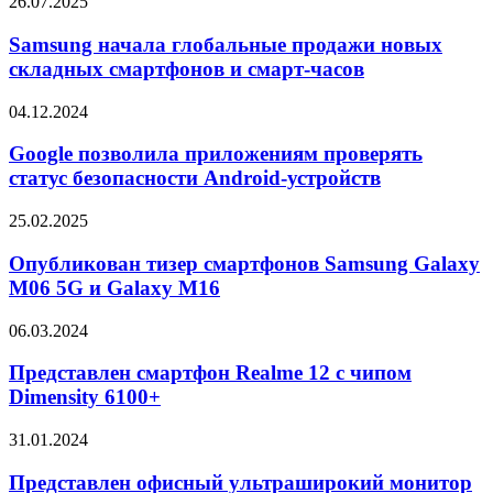
Samsung
26.07.2025
5
начала
глобальные
Samsung начала глобальные продажи новых
продажи
складных смартфонов и смарт-часов
новых
складных
Google
04.12.2024
смартфонов
позволила
и
приложениям
Google позволила приложениям проверять
смарт-
проверять
статус безопасности Android-устройств
часов
статус
безопасности
Опубликован
25.02.2025
Android-
тизер
устройств
смартфонов
Опубликован тизер смартфонов Samsung Galaxy
Samsung
M06 5G и Galaxy M16
Galaxy
M06
Представлен
06.03.2024
5G
смартфон
и
Realme
Представлен смартфон Realme 12 с чипом
Galaxy
12
Dimensity 6100+
M16
с
чипом
Представлен
31.01.2024
Dimensity
офисный
6100+
ультраширокий
Представлен офисный ультраширокий монитор