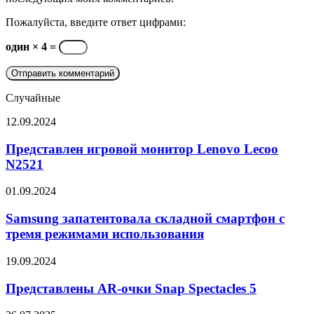
Пожалуйста, введите ответ цифрами:
один × 4 =
Случайные
Представлен
12.09.2024
игровой
монитор
Представлен игровой монитор Lenovo Lecoo
Lenovo
N2521
Lecoo
N2521
Samsung
01.09.2024
запатентовала
складной
Samsung запатентовала складной смартфон с
смартфон
тремя режимами использования
с
тремя
Представлены
19.09.2024
режимами
AR-
использования
очки
Представлены AR-очки Snap Spectacles 5
Snap
Spectacles