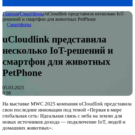
Главная
/
Смартфоны
/
uCloudlink представила несколько IoT-
решений и смартфон для животных PetPhone
Смартфоны
uCloudlink представила
несколько IoT-решений и
смартфон для животных
PetPhone
05.03.2025
0
98
На выставке MWC 2025 компания uCloudlink представила
свои последние инновации под темой «Первая в мире
глобальная сеть: Идеальная связь с неба на землю для
новых источников дохода — подключение IoT, людей и
домашних животных».