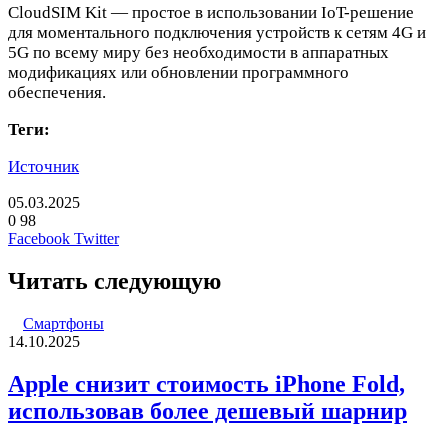
CloudSIM Kit — простое в использовании IoT-решение
для моментального подключения устройств к сетям 4G и
5G по всему миру без необходимости в аппаратных
модификациях или обновлении программного
обеспечения.
Теги:
Источник
05.03.2025
0
98
LinkedIn
Pinterest
Вконтакте
Одноклассники
Skype
WhatsApp
Telegram
Viber
Facebook
Twitter
Читать следующую
Смартфоны
14.10.2025
Apple снизит стоимость iPhone Fold,
использовав более дешевый шарнир