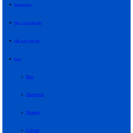
Концепты
Нос. устройства
ПК и ноутбуки
Еще
Все
Патенты
Разное
Слухи