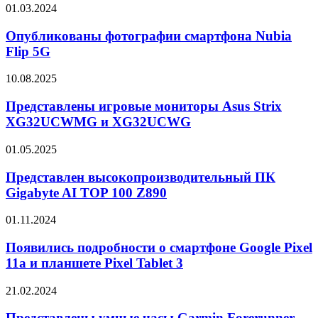
Опубликованы
01.03.2024
фотографии
смартфона
Опубликованы фотографии смартфона Nubia
Nubia
Flip 5G
Flip
5G
Представлены
10.08.2025
игровые
мониторы
Представлены игровые мониторы Asus Strix
Asus
XG32UCWMG и XG32UCWG
Strix
XG32UCWMG
Представлен
01.05.2025
и
высокопроизводительный
XG32UCWG
ПК
Представлен высокопроизводительный ПК
Gigabyte
Gigabyte AI TOP 100 Z890
AI
TOP
Появились
01.11.2024
100
подробности
Z890
о
Появились подробности о смартфоне Google Pixel
смартфоне
11a и планшете Pixel Tablet 3
Google
Pixel
Представлены
21.02.2024
11a
умные
и
часы
Представлены умные часы Garmin Forerunner