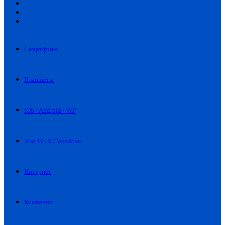
Искать
Switch
skin
Войти
Смартфоны
Планшеты
iOS / Android / WP
Mac OS X / Windows
Интернет
Компании