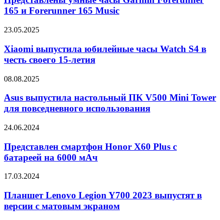
планшете
Garmin
165 и Forerunner 165 Music
Pixel
Forerunner
Tablet
165
3
Xiaomi
23.05.2025
и
выпустила
Forerunner
юбилейные
Xiaomi выпустила юбилейные часы Watch S4 в
165
часы
честь своего 15-летия
Music
Watch
S4
Asus
08.08.2025
в
выпустила
честь
настольный
Asus выпустила настольный ПК V500 Mini Tower
своего
ПК
для повседневного использования
15-
V500
летия
Mini
Представлен
24.06.2024
Tower
смартфон
для
Honor
Представлен смартфон Honor X60 Plus с
повседневного
X60
батареей на 6000 мАч
использования
Plus
с
Планшет
17.03.2024
батареей
Lenovo
на
Legion
Планшет Lenovo Legion Y700 2023 выпустят в
6000
Y700
версии с матовым экраном
мАч
2023
выпустят