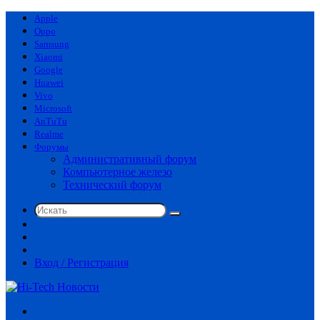
Apple
Oppo
Samsung
Xiaomi
Google
Huawei
Vivo
Microsoft
AnTuTu
Realme
Форумы
Административный форум
Компьютерное железо
Технический форум
Искать
Switch
skin
Sidebar
Случайная
статья
Вход / Регистрация
Меню