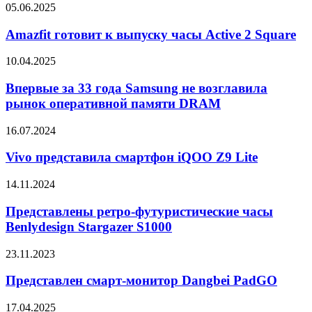
Amazfit
05.06.2025
в
готовит
версии
к
Amazfit готовит к выпуску часы Active 2 Square
с
выпуску
матовым
часы
Впервые
10.04.2025
экраном
Active
за
2
33
Впервые за 33 года Samsung не возглавила
Square
года
рынок оперативной памяти DRAM
Samsung
не
Vivo
16.07.2024
возглавила
представила
рынок
смартфон
Vivo представила смартфон iQOO Z9 Lite
оперативной
iQOO
памяти
Z9
Представлены
14.11.2024
DRAM
Lite
ретро-
футуристические
Представлены ретро-футуристические часы
часы
Benlydesign Stargazer S1000
Benlydesign
Stargazer
Представлен
23.11.2023
S1000
смарт-
монитор
Представлен смарт-монитор Dangbei PadGO
Dangbei
PadGO
Motorola
17.04.2025