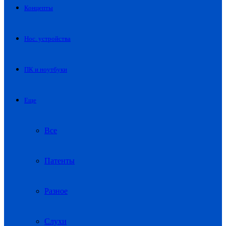
Концепты
Нос. устройства
ПК и ноутбуки
Еще
Все
Патенты
Разное
Слухи