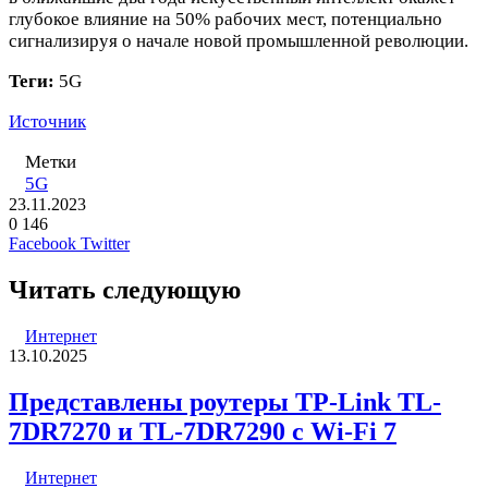
глубокое влияние на 50% рабочих мест, потенциально
сигнализируя о начале новой промышленной революции.
Теги:
5G
Источник
Метки
5G
23.11.2023
0
146
LinkedIn
Pinterest
Вконтакте
Одноклассники
Skype
WhatsApp
Telegram
Viber
Facebook
Twitter
Читать следующую
Интернет
13.10.2025
Представлены роутеры TP-Link TL-
7DR7270 и TL-7DR7290 с Wi-Fi 7
Интернет