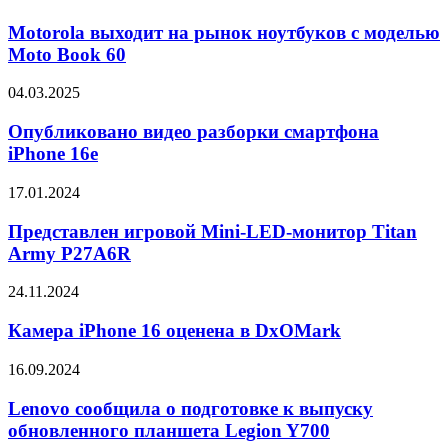
выходит
на
Motorola выходит на рынок ноутбуков с моделью
рынок
Moto Book 60
ноутбуков
с
Опубликовано
04.03.2025
моделью
видео
Moto
разборки
Опубликовано видео разборки смартфона
Book
смартфона
iPhone 16e
60
iPhone
16e
Представлен
17.01.2024
игровой
Mini-
Представлен игровой Mini-LED-монитор Titan
LED-
Army P27A6R
монитор
Titan
Камера
24.11.2024
Army
iPhone
P27A6R
16
Камера iPhone 16 оценена в DxOMark
оценена
в
Lenovo
16.09.2024
DxOMark
сообщила
о
Lenovo сообщила о подготовке к выпуску
подготовке
обновленного планшета Legion Y700
к