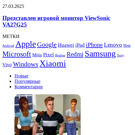
выпуску
Представлен
27.03.2025
обновленного
игровой
планшета
монитор
Представлен игровой монитор ViewSonic
Legion
ViewSonic
VA27G25
Y700
VA27G25
МЕТКИ
Apple
Google
iPhone
Lenovo
Huawei
iPad
Meta
Android
Samsung
Microsoft
Redmi
Pixel
Mijia
Realme
Sony
Xiaomi
Windows
Vivo
Новые
Популярные
Комментарии