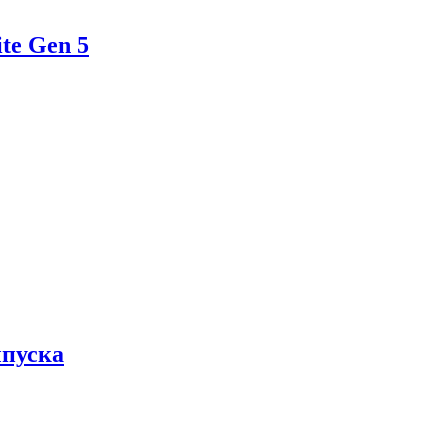
te Gen 5
ыпуска