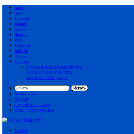
Apple
Oppo
Samsung
Xiaomi
Google
Huawei
Vivo
Microsoft
AnTuTu
Realme
Форумы
Административный форум
Компьютерное железо
Технический форум
Искать
Switch skin
Sidebar
Случайная статья
Вход / Регистрация
Меню