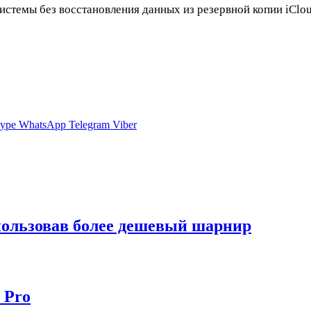
истемы без восстановления данных из резервной копии iClo
ype
WhatsApp
Telegram
Viber
спользовав более дешевый шарнир
 Pro