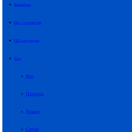
Концепты
Нос. устройства
ПК и ноутбуки
Еще
Все
Патенты
Разное
Слухи