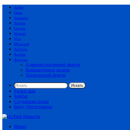
Apple
Oppo
Samsung
Xiaomi
Google
Huawei
Vivo
Microsoft
AnTuTu
Realme
Форумы
Административный форум
Компьютерное железо
Технический форум
Искать
Switch skin
Sidebar
Случайная статья
Вход / Регистрация
Меню