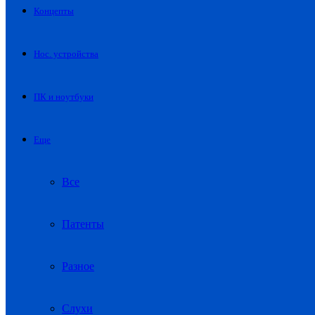
Концепты
Нос. устройства
ПК и ноутбуки
Еще
Все
Патенты
Разное
Слухи