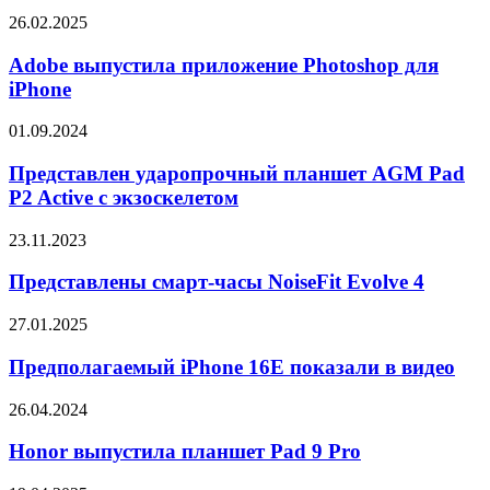
Galaxy
Adobe
26.02.2025
S25
выпустила
Slim
приложение
Adobe выпустила приложение Photoshop для
Photoshop
iPhone
для
iPhone
Представлен
01.09.2024
ударопрочный
планшет
Представлен ударопрочный планшет AGM Pad
AGM
P2 Active с экзоскелетом
Pad
P2
Представлены
23.11.2023
Active
смарт-
с
часы
Представлены смарт-часы NoiseFit Evolve 4
экзоскелетом
NoiseFit
Evolve
Предполагаемый
27.01.2025
4
iPhone
16E
Предполагаемый iPhone 16E показали в видео
показали
в
Honor
26.04.2024
видео
выпустила
планшет
Honor выпустила планшет Pad 9 Pro
Pad
9