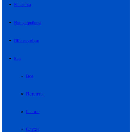
Концепты
Нос. устройства
ПК и ноутбуки
Еще
Все
Патенты
Разное
Слухи