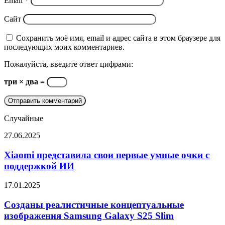
Email
*
Сайт
Сохранить моё имя, email и адрес сайта в этом браузере для
последующих моих комментариев.
Пожалуйста, введите ответ цифрами:
три × два =
Случайные
Xiaomi
27.06.2025
представила
свои
Xiaomi представила свои первые умные очки с
первые
поддержкой ИИ
умные
очки
Созданы
17.01.2025
с
реалистичные
поддержкой
концептуальные
Созданы реалистичные концептуальные
ИИ
изображения
изображения Samsung Galaxy S25 Slim
Samsung