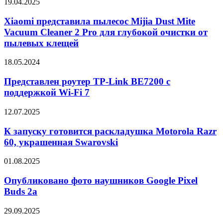
Xiaomi
19.04.2025
Pro
представила
пылесос
Xiaomi представила пылесос Mijia Dust Mite
Mijia
Vacuum Cleaner 2 Pro для глубокой очистки от
Dust
пылевых клещей
Mite
Vacuum
Представлен
18.05.2024
Cleaner
роутер
2
TP-
Представлен роутер TP-Link BE7200 с
Pro
Link
для
поддержкой Wi-Fi 7
BE7200
глубокой
с
очистки
К
12.07.2025
поддержкой
от
запуску
Wi-
пылевых
готовится
К запуску готовится раскладушка Motorola Razr
Fi
клещей
раскладушка
60, украшенная Swarovski
7
Motorola
Razr
Опубликовано
01.08.2025
60,
фото
украшенная
наушников
Опубликовано фото наушников Google Pixel
Swarovski
Google
Buds 2a
Pixel
Buds
Представлен
29.09.2025
2a
игровой