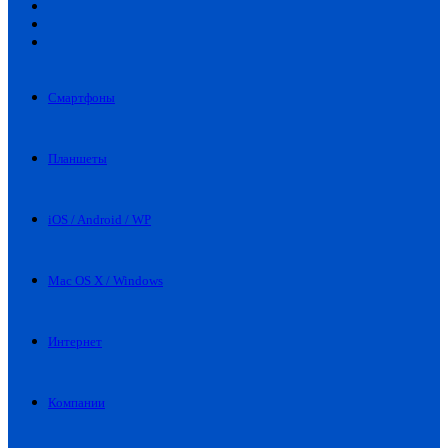
Искать
Switch
skin
Войти
Смартфоны
Планшеты
iOS / Android / WP
Mac OS X / Windows
Интернет
Компании