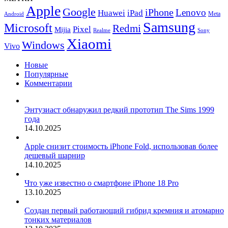
взорвался,
Apple
Google
iPhone
но
Lenovo
Huawei
iPad
Meta
Android
Xiaomi
Samsung
Microsoft
Redmi
Pixel
Mijia
отказывается
Realme
Sony
признавать
Xiaomi
Windows
Vivo
вину
Новые
Популярные
Комментарии
Энтузиаст обнаружил редкий прототип The Sims 1999
года
14.10.2025
Apple снизит стоимость iPhone Fold, использовав более
дешевый шарнир
14.10.2025
Что уже известно о смартфоне iPhone 18 Pro
13.10.2025
Создан первый работающий гибрид кремния и атомарно
тонких материалов