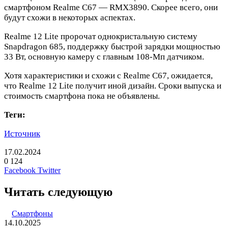
смартфоном Realme C67 — RMX3890. Скорее всего, они
будут схожи в некоторых аспектах.
Realme 12 Lite пророчат однокристальную систему
Snapdragon 685, поддержку быстрой зарядки мощностью
33 Вт, основную камеру с главным 108-Мп датчиком.
Хотя характеристики и схожи с Realme C67, ожидается,
что Realme 12 Lite получит иной дизайн. Сроки выпуска и
стоимость смартфона пока не объявлены.
Теги:
Источник
17.02.2024
0
124
LinkedIn
Pinterest
Вконтакте
Одноклассники
Skype
WhatsApp
Telegram
Viber
Facebook
Twitter
Читать следующую
Смартфоны
14.10.2025