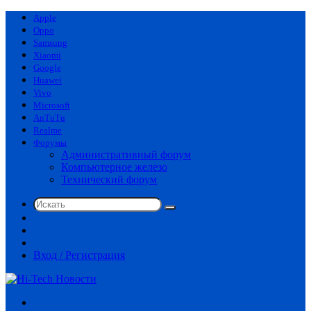
Apple
Oppo
Samsung
Xiaomi
Google
Huawei
Vivo
Microsoft
AnTuTu
Realme
Форумы
Административный форум
Компьютерное железо
Технический форум
Искать
Switch
skin
Sidebar
Случайная
статья
Вход / Регистрация
Меню