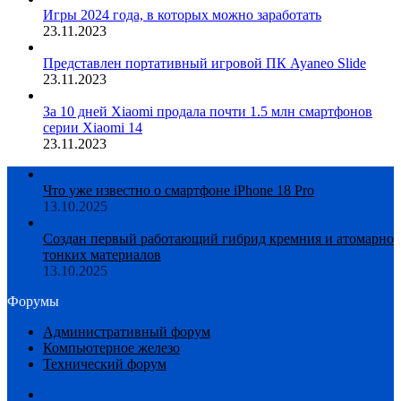
Игры 2024 года, в которых можно заработать
23.11.2023
Представлен портативный игровой ПК Ayaneo Slide
23.11.2023
За 10 дней Xiaomi продала почти 1.5 млн смартфонов
серии Xiaomi 14
23.11.2023
Что уже известно о смартфоне iPhone 18 Pro
13.10.2025
Создан первый работающий гибрид кремния и атомарно
тонких материалов
13.10.2025
Форумы
Административный форум
Компьютерное железо
Технический форум