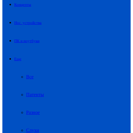
Концепты
Нос. устройства
ПК и ноутбуки
Еще
Все
Патенты
Разное
Слухи