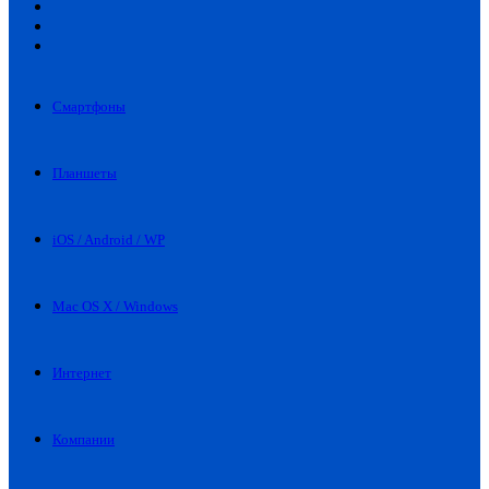
Искать
Switch
skin
Войти
Смартфоны
Планшеты
iOS / Android / WP
Mac OS X / Windows
Интернет
Компании