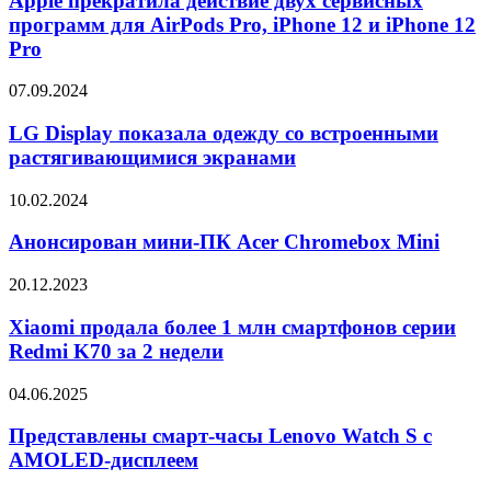
Apple прекратила действие двух сервисных
балла
двух
программ для AirPods Pro, iPhone 12 и iPhone 12
за
сервисных
ремонтопригодность
Pro
программ
для
LG
07.09.2024
AirPods
Display
Pro,
показала
LG Display показала одежду со встроенными
iPhone
одежду
12
растягивающимися экранами
со
и
встроенными
iPhone
Анонсирован
10.02.2024
растягивающимися
12
мини-
экранами
Pro
ПК
Анонсирован мини-ПК Acer Chromebox Mini
Acer
Chromebox
Xiaomi
20.12.2023
Mini
продала
более
Xiaomi продала более 1 млн смартфонов серии
1
Redmi K70 за 2 недели
млн
смартфонов
Представлены
04.06.2025
серии
смарт-
Redmi
часы
Представлены смарт-часы Lenovo Watch S с
K70
Lenovo
AMOLED-дисплеем
за
Watch
2