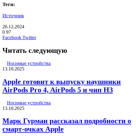
Теги:
Источник
26.12.2024
0
97
LinkedIn
Pinterest
Вконтакте
Одноклассники
Skype
WhatsApp
Telegram
Viber
Facebook
Twitter
Читать следующую
Носимые устройства
13.10.2025
Apple готовит к выпуску наушники
AirPods Pro 4, AirPods 5 и чип H3
Носимые устройства
13.10.2025
Марк Гурман рассказал подробности о
смарт-очках Apple