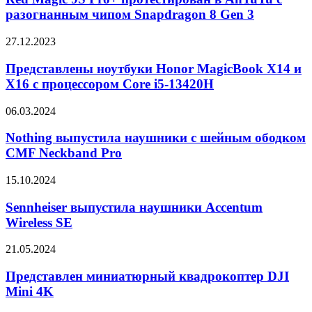
Snapdragon
Pro+
разогнанным чипом Snapdragon 8 Gen 3
протестирован
в
Представлены
27.12.2023
AnTuTu
ноутбуки
с
Honor
Представлены ноутбуки Honor MagicBook X14 и
разогнанным
MagicBook
X16 с процессором Core i5-13420H
чипом
X14
Snapdragon
и
8
Nothing
06.03.2024
X16
Gen
выпустила
с
3
наушники
Nothing выпустила наушники с шейным ободком
процессором
с
CMF Neckband Pro
Core
шейным
i5-
ободком
13420H
Sennheiser
15.10.2024
CMF
выпустила
Neckband
наушники
Sennheiser выпустила наушники Accentum
Pro
Accentum
Wireless SE
Wireless
SE
Представлен
21.05.2024
миниатюрный
квадрокоптер
Представлен миниатюрный квадрокоптер DJI
DJI
Mini 4K
Mini
4K