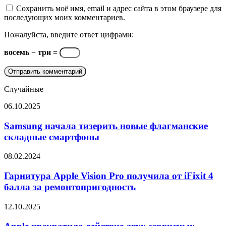
Сохранить моё имя, email и адрес сайта в этом браузере для
последующих моих комментариев.
Пожалуйста, введите ответ цифрами:
восемь − три =
Случайные
Samsung
06.10.2025
начала
тизерить
Samsung начала тизерить новые флагманские
новые
складные смартфоны
флагманские
складные
Гарнитура
08.02.2024
смартфоны
Apple
Vision
Гарнитура Apple Vision Pro получила от iFixit 4
Pro
балла за ремонтопригодность
получила
от
Apple
12.10.2025
iFixit
прекратила
4
действие