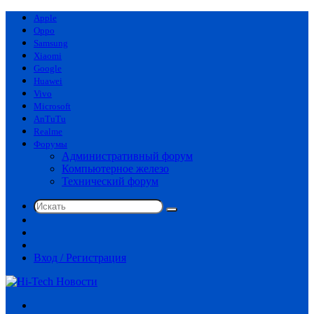
Apple
Oppo
Samsung
Xiaomi
Google
Huawei
Vivo
Microsoft
AnTuTu
Realme
Форумы
Административный форум
Компьютерное железо
Технический форум
Искать
Switch
skin
Sidebar
Случайная
статья
Вход / Регистрация
Меню