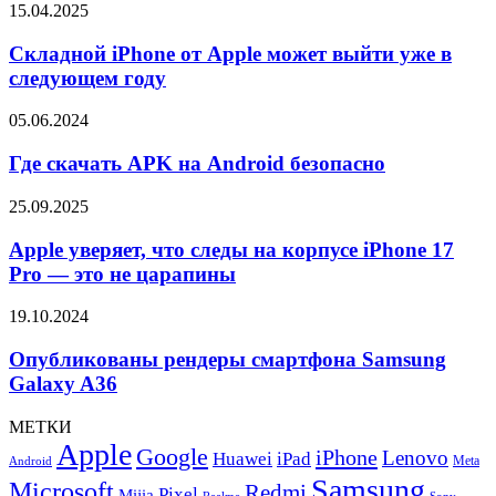
Складной
15.04.2025
iPhone
от
Складной iPhone от Apple может выйти уже в
Apple
следующем году
может
выйти
Где
05.06.2024
уже
скачать
в
APK
Где скачать APK на Android безопасно
следующем
на
году
Android
Apple
25.09.2025
безопасно
уверяет,
что
Apple уверяет, что следы на корпусе iPhone 17
следы
Pro — это не царапины
на
корпусе
Опубликованы
19.10.2024
iPhone
рендеры
17
смартфона
Опубликованы рендеры смартфона Samsung
Pro
Samsung
Galaxy A36
—
Galaxy
это
A36
не
МЕТКИ
царапины
Apple
Google
iPhone
Lenovo
Huawei
iPad
Meta
Android
Samsung
Microsoft
Redmi
Pixel
Mijia