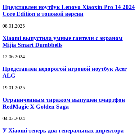
ноутбук
Lenovo
Представлен ноутбук Lenovo Xiaoxin Pro 14 2024
Xiaoxin
Core Edition в топовой версии
Pro
14
Xiaomi
08.01.2025
2024
выпустила
Core
умные
Xiaomi выпустила умные гантели с экраном
Edition
гантели
Mijia Smart Dumbbells
в
с
топовой
экраном
версии
Представлен
12.06.2024
Mijia
недорогой
Smart
игровой
Представлен недорогой игровой ноутбук Acer
Dumbbells
ноутбук
ALG
Acer
ALG
Ограниченным
19.01.2025
тиражом
выпущен
Ограниченным тиражом выпущен смартфон
смартфон
RedMagic X Golden Saga
RedMagic
X
У
04.02.2024
Golden
Xiaomi
Saga
теперь
У Xiaomi теперь два генеральных директора
два