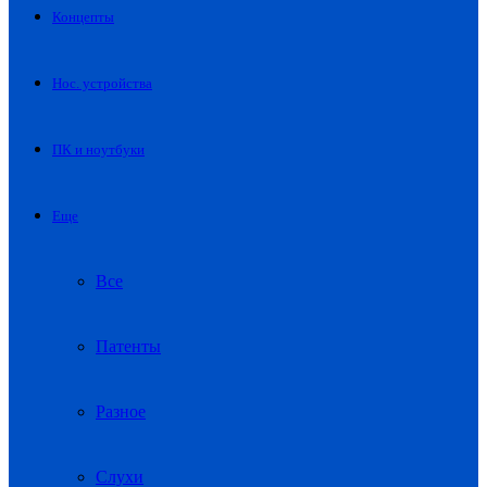
Концепты
Нос. устройства
ПК и ноутбуки
Еще
Все
Патенты
Разное
Слухи