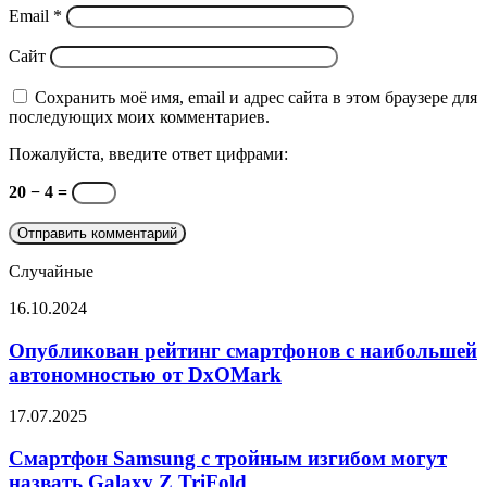
Email
*
Сайт
Сохранить моё имя, email и адрес сайта в этом браузере для
последующих моих комментариев.
Пожалуйста, введите ответ цифрами:
20 − 4 =
Случайные
Опубликован
16.10.2024
рейтинг
смартфонов
Опубликован рейтинг смартфонов с наибольшей
с
автономностью от DxOMark
наибольшей
автономностью
Смартфон
17.07.2025
от
Samsung
DxOMark
с
Смартфон Samsung с тройным изгибом могут
тройным
назвать Galaxy Z TriFold