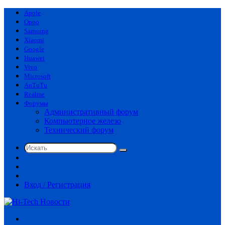
Apple
Oppo
Samsung
Xiaomi
Google
Huawei
Vivo
Microsoft
AnTuTu
Realme
Форумы
Административный форум
Компьютерное железо
Технический форум
Искать
Switch
skin
Sidebar
Случайная
статья
Вход / Регистрация
Меню