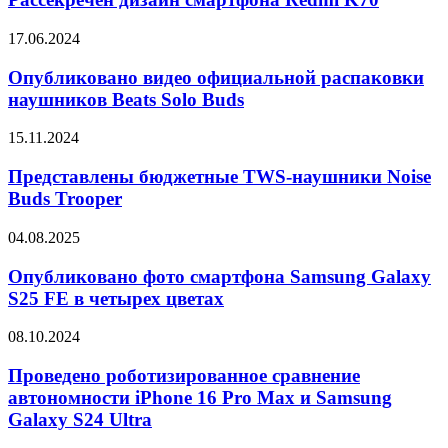
Redmi
K70
Опубликовано
17.06.2024
видео
официальной
Опубликовано видео официальной распаковки
распаковки
наушников Beats Solo Buds
наушников
Beats
Представлены
15.11.2024
Solo
бюджетные
Buds
TWS-
Представлены бюджетные TWS-наушники Noise
наушники
Buds Trooper
Noise
Buds
Опубликовано
04.08.2025
Trooper
фото
смартфона
Опубликовано фото смартфона Samsung Galaxy
Samsung
S25 FE в четырех цветах
Galaxy
S25
Проведено
08.10.2024
FE
роботизированное
в
сравнение
Проведено роботизированное сравнение
четырех
автономности
автономности iPhone 16 Pro Max и Samsung
цветах
iPhone
Galaxy S24 Ultra
16
Pro