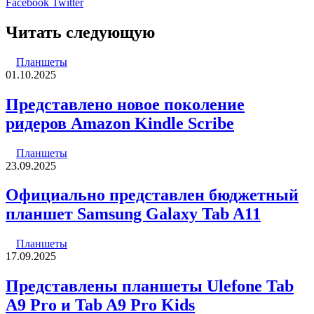
LinkedIn
Pinterest
Вконтакте
Одноклассники
Skype
WhatsApp
Telegram
Viber
Facebook
Twitter
Читать следующую
Планшеты
01.10.2025
Представлено новое поколение
ридеров Amazon Kindle Scribe
Планшеты
23.09.2025
Официально представлен бюджетный
планшет Samsung Galaxy Tab A11
Планшеты
17.09.2025
Представлены планшеты Ulefone Tab
A9 Pro и Tab A9 Pro Kids