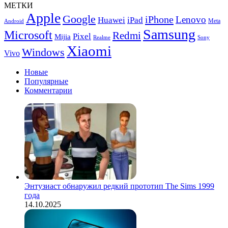
МЕТКИ
Max
Apple
и
Google
iPhone
Lenovo
Huawei
iPad
Meta
Android
Samsung
Samsung
Microsoft
Redmi
Galaxy
Pixel
Mijia
Realme
Sony
S24
Xiaomi
Windows
Ultra
Vivo
Новые
Популярные
Комментарии
Энтузиаст обнаружил редкий прототип The Sims 1999
года
14.10.2025