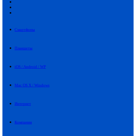
Искать
Switch
skin
Войти
Смартфоны
Планшеты
iOS / Android / WP
Mac OS X / Windows
Интернет
Компании