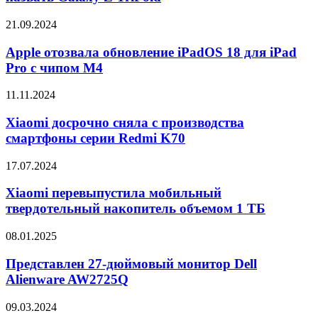
изгибом
могут
Apple
21.09.2024
назвать
отозвала
Galaxy
обновление
Apple отозвала обновление iPadOS 18 для iPad
Z
iPadOS
Pro с чипом M4
TriFold
18
для
Xiaomi
11.11.2024
iPad
досрочно
Pro
сняла
Xiaomi досрочно сняла с производства
с
с
смартфоны серии Redmi K70
чипом
производства
M4
смартфоны
Xiaomi
17.07.2024
серии
перевыпустила
Redmi
мобильный
Xiaomi перевыпустила мобильный
K70
твердотельный
твердотельный накопитель объемом 1 ТБ
накопитель
объемом
Представлен
08.01.2025
1
27-
ТБ
дюймовый
Представлен 27-дюймовый монитор Dell
монитор
Alienware AW2725Q
Dell
Alienware
Представлен
09.03.2024
AW2725Q