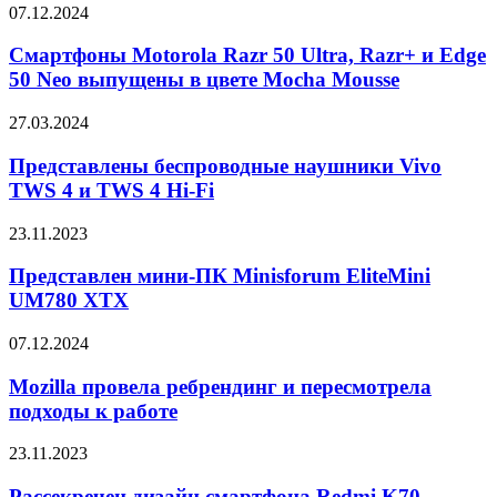
генеральных
Смартфоны
07.12.2024
директора
Motorola
Razr
Смартфоны Motorola Razr 50 Ultra, Razr+ и Edge
50
50 Neo выпущены в цвете Mocha Mousse
Ultra,
Razr+
Представлены
27.03.2024
и
беспроводные
Edge
наушники
Представлены беспроводные наушники Vivo
50
Vivo
TWS 4 и TWS 4 Hi-Fi
Neo
TWS
выпущены
4
в
Представлен
23.11.2023
и
цвете
мини-
TWS
Mocha
ПК
Представлен мини-ПК Minisforum EliteMini
4
Mousse
Minisforum
UM780 XTX
Hi-
EliteMini
Fi
UM780
Mozilla
07.12.2024
XTX
провела
ребрендинг
Mozilla провела ребрендинг и пересмотрела
и
подходы к работе
пересмотрела
подходы
Рассекречен
23.11.2023
к
дизайн
работе
смартфона
Рассекречен дизайн смартфона Redmi K70