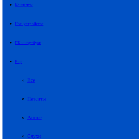
Концепты
Нос. устройства
ПК и ноутбуки
Еще
Все
Патенты
Разное
Слухи