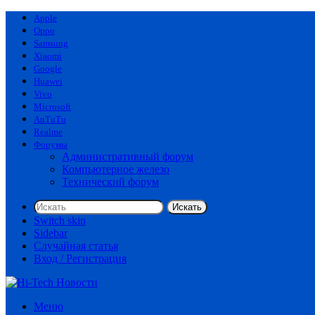
Apple
Oppo
Samsung
Xiaomi
Google
Huawei
Vivo
Microsoft
AnTuTu
Realme
Форумы
Административный форум
Компьютерное железо
Технический форум
Искать
Switch skin
Sidebar
Случайная статья
Вход / Регистрация
Меню