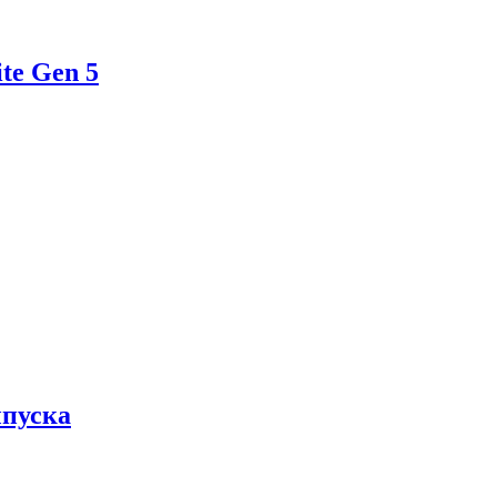
te Gen 5
ыпуска