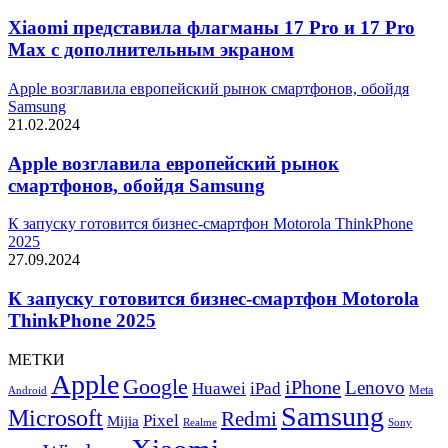
Xiaomi представила флагманы 17 Pro и 17 Pro
Max с дополнительным экраном
Apple возглавила европейский рынок смартфонов, обойдя
Samsung
21.02.2024
Apple возглавила европейский рынок
смартфонов, обойдя Samsung
К запуску готовится бизнес-смартфон Motorola ThinkPhone
2025
27.09.2024
К запуску готовится бизнес-смартфон Motorola
ThinkPhone 2025
МЕТКИ
Apple
Google
iPhone
Lenovo
Huawei
iPad
Meta
Android
Samsung
Microsoft
Redmi
Pixel
Mijia
Realme
Sony