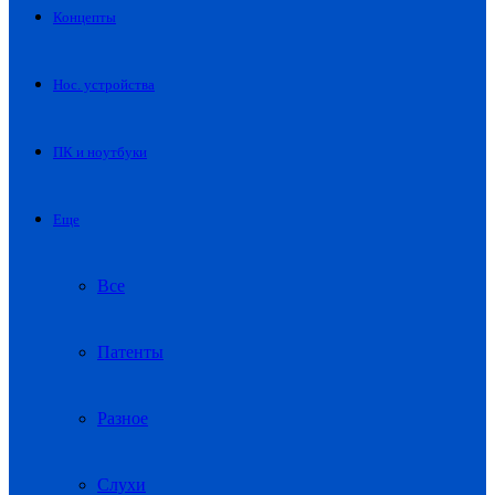
Концепты
Нос. устройства
ПК и ноутбуки
Еще
Все
Патенты
Разное
Слухи