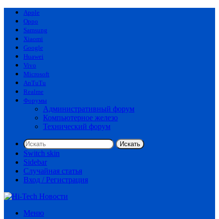
Apple
Oppo
Samsung
Xiaomi
Google
Huawei
Vivo
Microsoft
AnTuTu
Realme
Форумы
Административный форум
Компьютерное железо
Технический форум
Искать
Switch skin
Sidebar
Случайная статья
Вход / Регистрация
Меню