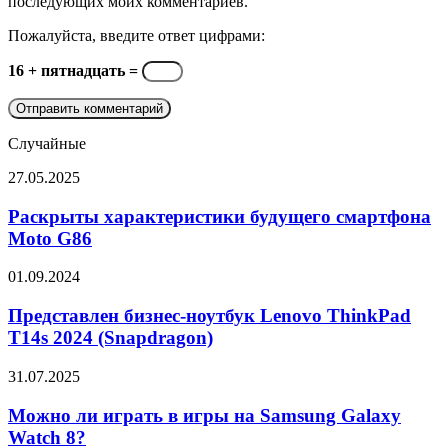
последующих моих комментариев.
Пожалуйста, введите ответ цифрами:
16 + пятнадцать =
Случайные
Раскрыты
27.05.2025
характеристики
будущего
Раскрыты характеристики будущего смартфона
смартфона
Moto G86
Moto
G86
Представлен
01.09.2024
бизнес-
ноутбук
Представлен бизнес-ноутбук Lenovo ThinkPad
Lenovo
T14s 2024 (Snapdragon)
ThinkPad
T14s
Можно
31.07.2025
2024
ли
(Snapdragon)
играть
Можно ли играть в игры на Samsung Galaxy
в
Watch 8?
игры