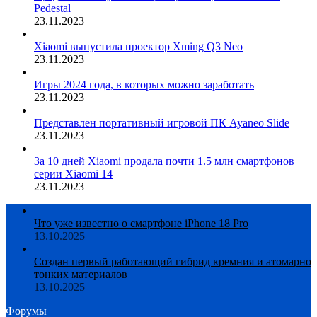
Pedestal
23.11.2023
Xiaomi выпустила проектор Xming Q3 Neo
23.11.2023
Игры 2024 года, в которых можно заработать
23.11.2023
Представлен портативный игровой ПК Ayaneo Slide
23.11.2023
За 10 дней Xiaomi продала почти 1.5 млн смартфонов
серии Xiaomi 14
23.11.2023
Что уже известно о смартфоне iPhone 18 Pro
13.10.2025
Создан первый работающий гибрид кремния и атомарно
тонких материалов
13.10.2025
Форумы