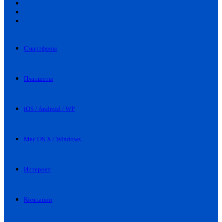
Искать
Switch
skin
Войти
Смартфоны
Планшеты
iOS / Android / WP
Mac OS X / Windows
Интернет
Компании