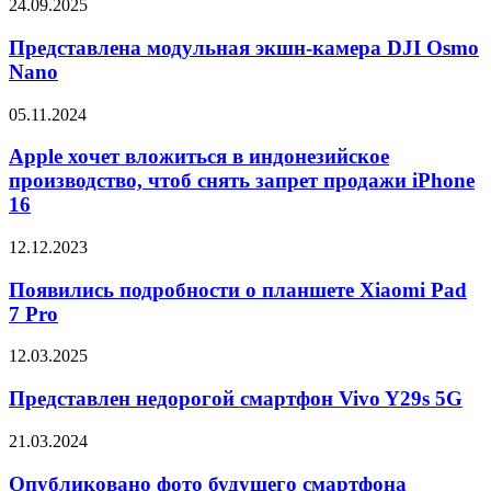
Представлена
24.09.2025
Watch7
модульная
Ultra
экшн-
Представлена модульная экшн-камера DJI Osmo
камера
Nano
DJI
Osmo
Apple
05.11.2024
Nano
хочет
вложиться
Apple хочет вложиться в индонезийское
в
производство, чтоб снять запрет продажи iPhone
индонезийское
16
производство,
чтоб
Появились
12.12.2023
снять
подробности
запрет
о
Появились подробности о планшете Xiaomi Pad
продажи
планшете
iPhone
7 Pro
Xiaomi
16
Pad
Представлен
12.03.2025
7
недорогой
Pro
смартфон
Представлен недорогой смартфон Vivo Y29s 5G
Vivo
Y29s
Опубликовано
21.03.2024
5G
фото
будущего
Опубликовано фото будущего смартфона