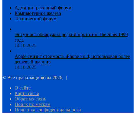
Административный форум
Компьютерное железо
Технический форум
Энтузиаст обнаружил редкий прототип The Sims 1999
года
14.10.2025
Apple снизит стоимость iPhone Fold, использовав более
дешевый шарнир
14.10.2025
© Все права защищены 2026, |
О сайте
Карта сайта
Обратная связь
Поиск по меткам
Политика конфиденциальности
Facebook
Twitter
WhatsApp
Telegram
Кнопка
«Наверх»