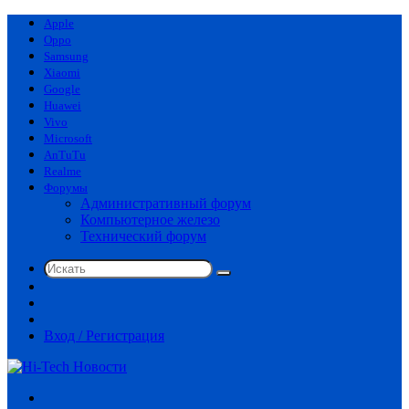
Apple
Oppo
Samsung
Xiaomi
Google
Huawei
Vivo
Microsoft
AnTuTu
Realme
Форумы
Административный форум
Компьютерное железо
Технический форум
Искать
Switch
skin
Sidebar
Случайная
статья
Вход / Регистрация
Меню