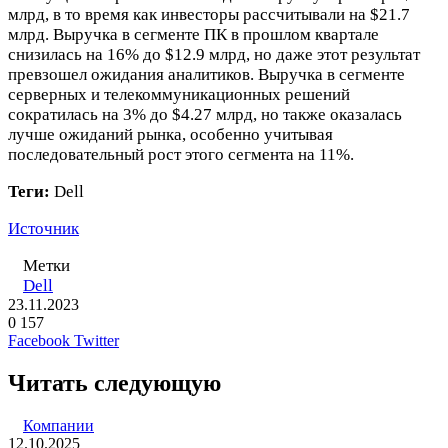
млрд, в то время как инвесторы рассчитывали на $21.7
млрд. Выручка в сегменте ПК в прошлом квартале
снизилась на 16% до $12.9 млрд, но даже этот результат
превзошел ожидания аналитиков. Выручка в сегменте
серверных и телекоммуникационных решений
сократилась на 3% до $4.27 млрд, но также оказалась
лучше ожиданий рынка, особенно учитывая
последовательный рост этого сегмента на 11%.
Теги:
Dell
Источник
Метки
Dell
23.11.2023
0
157
LinkedIn
Pinterest
Вконтакте
Одноклассники
Skype
WhatsApp
Telegram
Viber
Facebook
Twitter
Читать следующую
Компании
12.10.2025