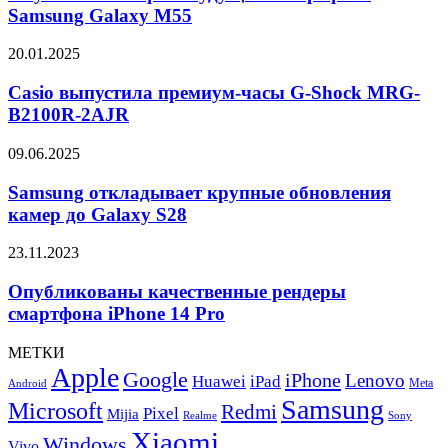
смартфона
Samsung Galaxy M55
Samsung
Galaxy
Casio
20.01.2025
M55
выпустила
премиум-
Casio выпустила премиум-часы G-Shock MRG-
часы
B2100R-2AJR
G-
Shock
Samsung
09.06.2025
MRG-
откладывает
B2100R-
крупные
Samsung откладывает крупные обновления
2AJR
обновления
камер до Galaxy S28
камер
до
Опубликованы
23.11.2023
Galaxy
качественные
S28
рендеры
Опубликованы качественные рендеры
смартфона
смартфона iPhone 14 Pro
iPhone
14
МЕТКИ
Pro
Apple
Google
iPhone
Lenovo
Huawei
iPad
Meta
Android
Samsung
Microsoft
Redmi
Pixel
Mijia
Realme
Sony
Xiaomi
Windows
Vivo