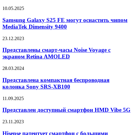
на
Samsung
10.05.2025
Samsung
Galaxy
Galaxy
S25
Samsung Galaxy S25 FE могут оснастить чипом
Watch
FE
MediaTek Dimensity 9400
8?
могут
оснастить
Представлены
23.12.2023
чипом
смарт-
MediaTek
часы
Представлены смарт-часы Noise Voyage с
Dimensity
Noise
экраном Retina AMOLED
9400
Voyage
с
Представлена
28.03.2024
экраном
компактная
Retina
беспроводная
Представлена компактная беспроводная
AMOLED
колонка
колонка Sony SRS-XB100
Sony
SRS-
Представлен
11.09.2025
XB100
доступный
смартфон
Представлен доступный смартфон HMD Vibe 5G
HMD
Vibe
Hisense
23.11.2023
5G
патентует
смартфон
Hisense патентует смартфон с большими