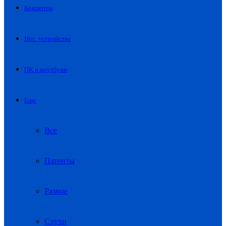
Концепты
Нос. устройства
ПК и ноутбуки
Еще
Все
Патенты
Разное
Слухи