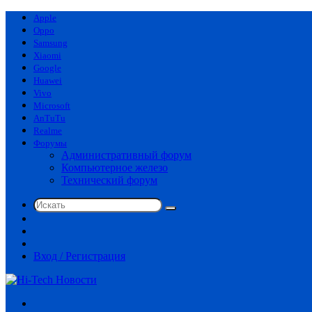
Apple
Oppo
Samsung
Xiaomi
Google
Huawei
Vivo
Microsoft
AnTuTu
Realme
Форумы
Административный форум
Компьютерное железо
Технический форум
Искать
Switch
skin
Sidebar
Случайная
статья
Вход / Регистрация
Меню