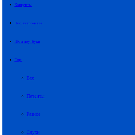
Концепты
Нос. устройства
ПК и ноутбуки
Еще
Все
Патенты
Разное
Слухи