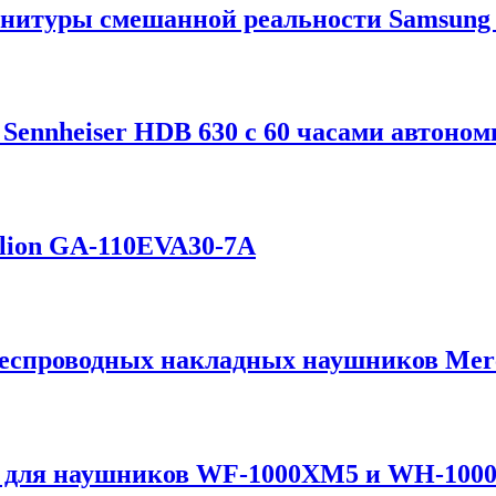
рнитуры смешанной реальности Samsung 
ennheiser HDB 630 с 60 часами автоном
elion GA-110EVA30-7A
 беспроводных накладных наушников Mer
а для наушников WF-1000XM5 и WH-1000X