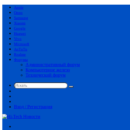
Apple
Oppo
Samsung
Xiaomi
Google
Huawei
Vivo
Microsoft
AnTuTu
Realme
Форумы
Административный форум
Компьютерное железо
Технический форум
Искать
Switch
skin
Sidebar
Случайная
статья
Вход / Регистрация
Меню