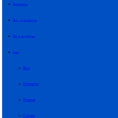
Концепты
Нос. устройства
ПК и ноутбуки
Еще
Все
Патенты
Разное
Слухи