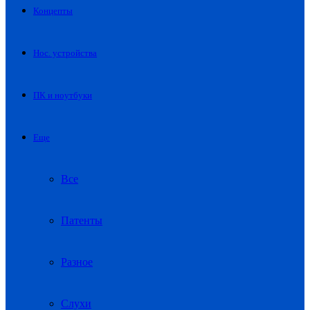
Концепты
Нос. устройства
ПК и ноутбуки
Еще
Все
Патенты
Разное
Слухи