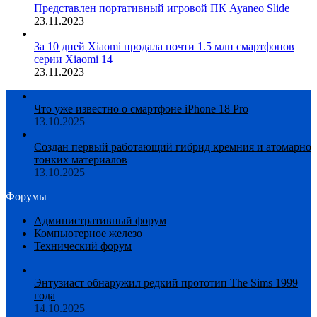
Представлен портативный игровой ПК Ayaneo Slide
23.11.2023
За 10 дней Xiaomi продала почти 1.5 млн смартфонов
серии Xiaomi 14
23.11.2023
Что уже известно о смартфоне iPhone 18 Pro
13.10.2025
Создан первый работающий гибрид кремния и атомарно
тонких материалов
13.10.2025
Форумы
Административный форум
Компьютерное железо
Технический форум
Энтузиаст обнаружил редкий прототип The Sims 1999
года
14.10.2025