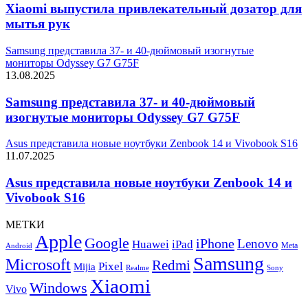
Xiaomi выпустила привлекательный дозатор для
мытья рук
Samsung представила 37- и 40-дюймовый изогнутые
мониторы Odyssey G7 G75F
13.08.2025
Samsung представила 37- и 40-дюймовый
изогнутые мониторы Odyssey G7 G75F
Asus представила новые ноутбуки Zenbook 14 и Vivobook S16
11.07.2025
Asus представила новые ноутбуки Zenbook 14 и
Vivobook S16
МЕТКИ
Apple
Google
iPhone
Lenovo
Huawei
iPad
Meta
Android
Samsung
Microsoft
Redmi
Pixel
Mijia
Realme
Sony
Xiaomi
Windows
Vivo