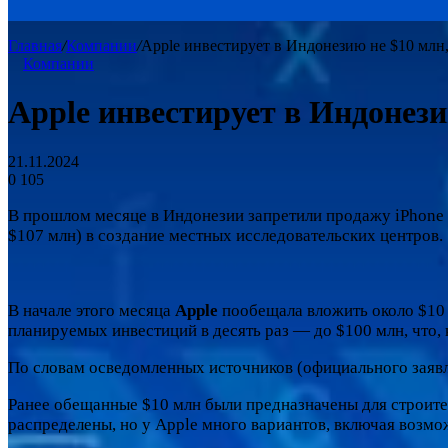
Главная
/
Компании
/
Apple инвестирует в Индонезию не $10 млн,
Компании
Apple инвестирует в Индонези
21.11.2024
0
105
В прошлом месяце в Индонезии запретили продажу iPhone 1
$107 млн) в создание местных исследовательских центров.
В начале этого месяца
Apple
пообещала вложить около $10 м
планируемых инвестиций в десять раз — до $100 млн, что, 
По словам осведомленных источников (официального заявле
Ранее обещанные $10 млн были предназначены для строител
распределены, но у Apple много вариантов, включая возм