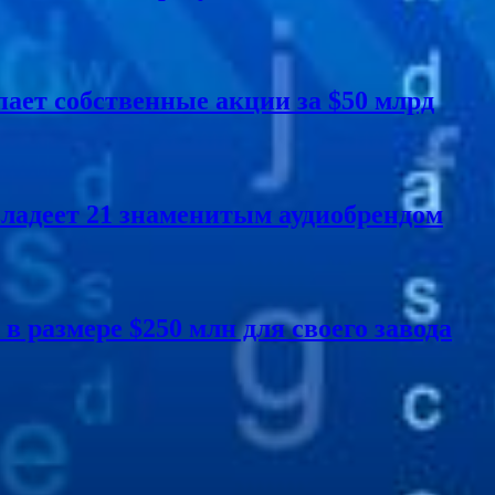
пает собственные акции за $50 млрд
владеет 21 знаменитым аудиобрендом
в размере $250 млн для своего завода