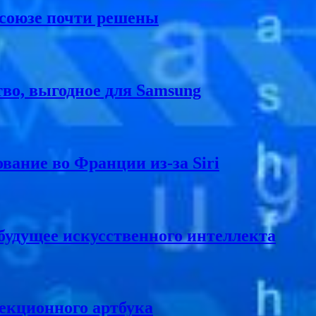
 союзе почти решены
во, выгодное для Samsung
вание во Франции из-за Siri
удущее искусственного интеллекта
лекционного артбука