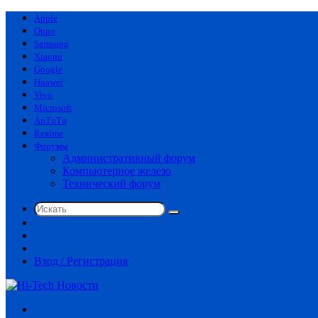
Apple
Oppo
Samsung
Xiaomi
Google
Huawei
Vivo
Microsoft
AnTuTu
Realme
Форумы
Административный форум
Компьютерное железо
Технический форум
Искать
Switch
skin
Sidebar
Случайная
статья
Вход / Регистрация
Меню