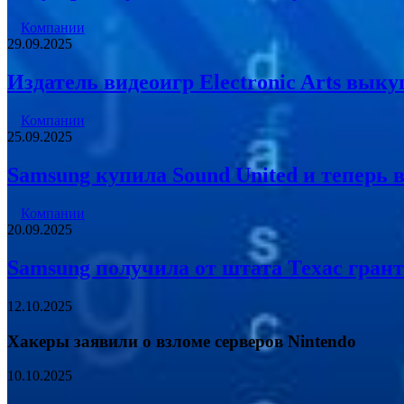
Компании
29.09.2025
Издатель видеоигр Electronic Arts выку
Компании
25.09.2025
Samsung купила Sound United и теперь 
Компании
20.09.2025
Samsung получила от штата Техас грант 
12.10.2025
Хакеры заявили о взломе серверов Nintendo
10.10.2025