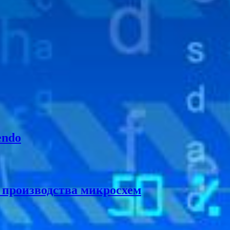
endo
производства микросхем