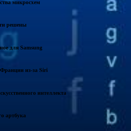
ства микросхем
чти решены
ное для Samsung
Франции из-за Siri
скусственного интеллекта
го артбука