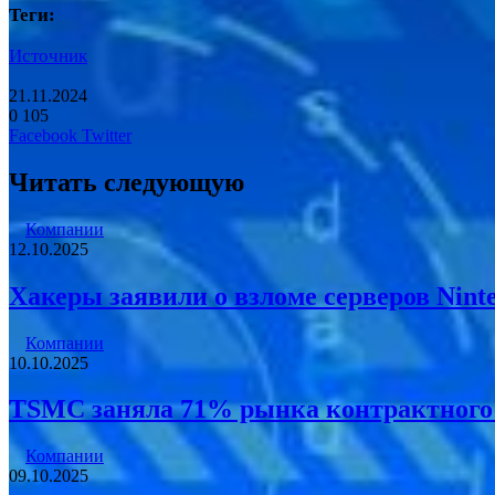
Теги:
Источник
21.11.2024
0
105
LinkedIn
Pinterest
Вконтакте
Одноклассники
Skype
WhatsApp
Telegram
Viber
Facebook
Twitter
Читать следующую
Компании
12.10.2025
Хакеры заявили о взломе серверов Nint
Компании
10.10.2025
TSMC заняла 71% рынка контрактного 
Компании
09.10.2025