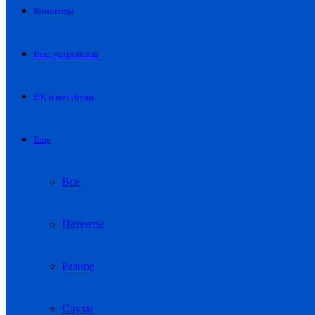
Концепты
Нос. устройства
ПК и ноутбуки
Еще
Все
Патенты
Разное
Слухи