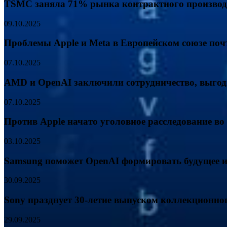
TSMC заняла 71% рынка контрактного производ
09.10.2025
Проблемы Apple и Meta в Европейском союзе по
07.10.2025
AMD и OpenAI заключили сотрудничество, выгод
07.10.2025
Против Apple начато уголовное расследование во 
03.10.2025
Samsung поможет OpenAI формировать будущее и
30.09.2025
Sony празднует 30-летие выпуском коллекционно
29.09.2025