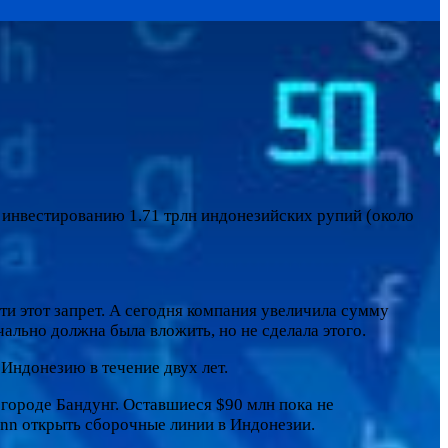
о инвестированию 1.71 трлн индонезийских рупий (около
ти этот запрет. А сегодня компания увеличила сумму
чально должна была вложить, но не сделала этого.
Индонезию в течение двух лет.
 городе Бандунг. Оставшиеся $90 млн пока не
onn открыть сборочные линии в Индонезии.