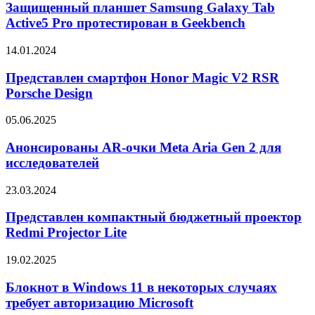
Samsung
Защищенный планшет Samsung Galaxy Tab
Galaxy
Active5 Pro протестирован в Geekbench
Tab
Active5
Представлен
14.01.2024
Pro
смартфон
протестирован
Honor
Представлен смартфон Honor Magic V2 RSR
в
Magic
Porsche Design
Geekbench
V2
RSR
Анонсированы
05.06.2025
Porsche
AR-
Design
очки
Анонсированы AR-очки Meta Aria Gen 2 для
Meta
исследователей
Aria
Gen
Представлен
23.03.2024
2
компактный
для
бюджетный
Представлен компактный бюджетный проектор
исследователей
проектор
Redmi Projector Lite
Redmi
Projector
Блокнот
19.02.2025
Lite
в
Windows
Блокнот в Windows 11 в некоторых случаях
11
требует авторизацию Microsoft
в