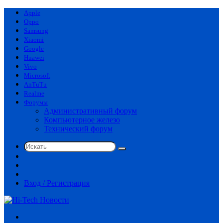
Apple
Oppo
Samsung
Xiaomi
Google
Huawei
Vivo
Microsoft
AnTuTu
Realme
Форумы
Административный форум
Компьютерное железо
Технический форум
Искать
Switch
skin
Sidebar
Случайная
статья
Вход / Регистрация
Меню