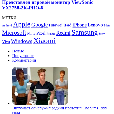
монитор
Представлен игровой монитор ViewSonic
ViewSonic
VX2758-2K-PRO-6
VX2758-
2K-
МЕТКИ
PRO-
Apple
Google
iPhone
6
Lenovo
Huawei
iPad
Meta
Android
Samsung
Microsoft
Redmi
Pixel
Mijia
Realme
Sony
Xiaomi
Windows
Vivo
Новые
Популярные
Комментарии
Энтузиаст обнаружил редкий прототип The Sims 1999
года