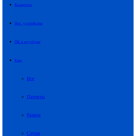
Концепты
Нос. устройства
ПК и ноутбуки
Еще
Все
Патенты
Разное
Слухи