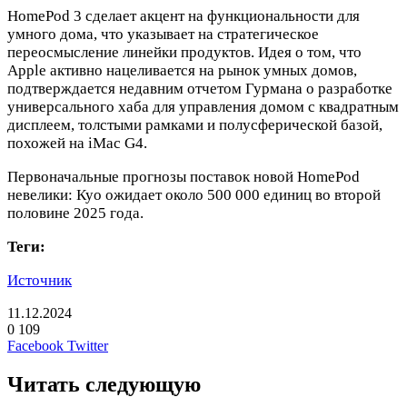
HomePod 3 сделает акцент на функциональности для
умного дома, что указывает на стратегическое
переосмысление линейки продуктов. Идея о том, что
Apple активно нацеливается на рынок умных домов,
подтверждается недавним отчетом Гурмана о разработке
универсального хаба для управления домом с квадратным
дисплеем, толстыми рамками и полусферической базой,
похожей на iMac G4.
Первоначальные прогнозы поставок новой HomePod
невелики: Куо ожидает около 500 000 единиц во второй
половине 2025 года.
Теги:
Источник
11.12.2024
0
109
LinkedIn
Pinterest
Вконтакте
Одноклассники
Skype
WhatsApp
Telegram
Viber
Facebook
Twitter
Читать следующую