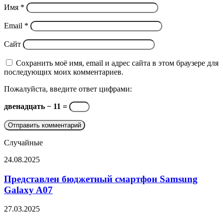
Имя
*
Email
*
Сайт
Сохранить моё имя, email и адрес сайта в этом браузере для
последующих моих комментариев.
Пожалуйста, введите ответ цифрами:
двенадцать − 11 =
Случайные
Представлен
24.08.2025
бюджетный
смартфон
Представлен бюджетный смартфон Samsung
Samsung
Galaxy A07
Galaxy
A07
Защищенный
27.03.2025
планшет