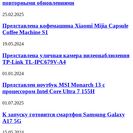
Store
повторными обновлениями
замечена
ошибка
Представлена
25.02.2025
с
кофемашина
повторными
Xiaomi
Представлена кофемашина Xiaomi Mijia Capsule
обновлениями
Mijia
Coffee Machine S1
Capsule
Coffee
Представлена
19.05.2024
Machine
уличная
S1
камера
Представлена уличная камера видеонаблюдения
видеонаблюдения
TP-Link TL-IPC679V-A4
TP-
Link
Представлен
01.01.2024
TL-
ноутбук
IPC679V-
MSI
Представлен ноутбук MSI Monarch 13 с
A4
Monarch
процессором Intel Core Ultra 7 155H
13
с
К
01.07.2025
процессором
запуску
Intel
готовится
К запуску готовится смартфон Samsung Galaxy
Core
смартфон
A17 5G
Ultra
Samsung
7
Galaxy
155H
Sony
15.05.2024