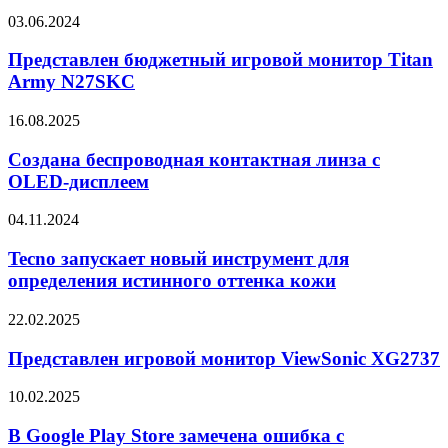
некоторых
Представлен
03.06.2024
случаях
бюджетный
требует
игровой
Представлен бюджетный игровой монитор Titan
авторизацию
монитор
Army N27SKC
Microsoft
Titan
Army
Создана
16.08.2025
N27SKC
беспроводная
контактная
Создана беспроводная контактная линза с
линза
OLED-дисплеем
с
OLED-
Tecno
04.11.2024
дисплеем
запускает
новый
Tecno запускает новый инструмент для
инструмент
определения истинного оттенка кожи
для
определения
Представлен
22.02.2025
истинного
игровой
оттенка
монитор
Представлен игровой монитор ViewSonic XG2737
кожи
ViewSonic
XG2737
В
10.02.2025
Google
Play
В Google Play Store замечена ошибка с