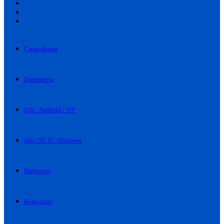
Искать
Switch
skin
Войти
Смартфоны
Планшеты
iOS / Android / WP
Mac OS X / Windows
Интернет
Компании