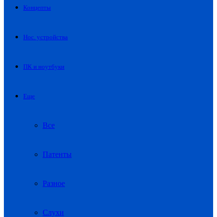
Концепты
Нос. устройства
ПК и ноутбуки
Еще
Все
Патенты
Разное
Слухи