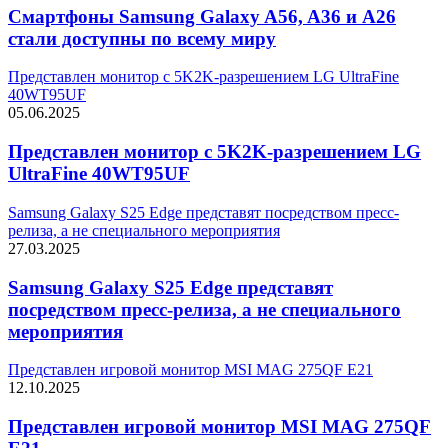
Смартфоны Samsung Galaxy A56, A36 и A26
стали доступны по всему миру
Представлен монитор с 5K2K-разрешением LG UltraFine
40WT95UF
05.06.2025
Представлен монитор с 5K2K-разрешением LG
UltraFine 40WT95UF
Samsung Galaxy S25 Edge представят посредством пресс-
релиза, а не специального мероприятия
27.03.2025
Samsung Galaxy S25 Edge представят
посредством пресс-релиза, а не специального
мероприятия
Представлен игровой монитор MSI MAG 275QF E21
12.10.2025
Представлен игровой монитор MSI MAG 275QF