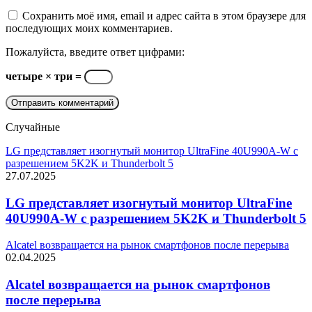
Сохранить моё имя, email и адрес сайта в этом браузере для
последующих моих комментариев.
Пожалуйста, введите ответ цифрами:
четыре × три =
Случайные
LG представляет изогнутый монитор UltraFine 40U990A-W с
разрешением 5K2K и Thunderbolt 5
27.07.2025
LG представляет изогнутый монитор UltraFine
40U990A-W с разрешением 5K2K и Thunderbolt 5
Alcatel возвращается на рынок смартфонов после перерыва
02.04.2025
Alcatel возвращается на рынок смартфонов
после перерыва