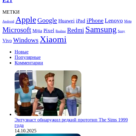
E21
МЕТКИ
Apple
Google
iPhone
Lenovo
Huawei
iPad
Meta
Android
Samsung
Microsoft
Redmi
Pixel
Mijia
Realme
Sony
Xiaomi
Windows
Vivo
Новые
Популярные
Комментарии
Энтузиаст обнаружил редкий прототип The Sims 1999
года
14.10.2025