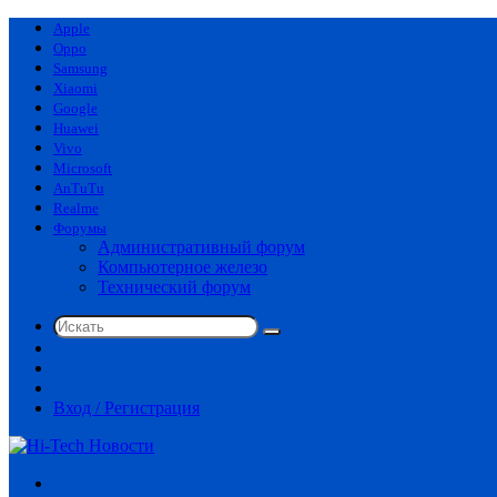
Apple
Oppo
Samsung
Xiaomi
Google
Huawei
Vivo
Microsoft
AnTuTu
Realme
Форумы
Административный форум
Компьютерное железо
Технический форум
Искать
Switch
skin
Sidebar
Случайная
статья
Вход / Регистрация
Меню