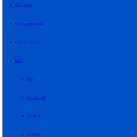
Концепты
Нос. устройства
ПК и ноутбуки
Еще
Все
Патенты
Разное
Слухи