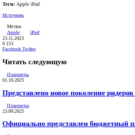
Теги:
Apple iPad
Источник
Метки
Apple
iPad
23.11.2023
0
153
LinkedIn
Pinterest
Вконтакте
Одноклассники
Skype
WhatsApp
Telegram
Viber
Facebook
Twitter
Читать следующую
Планшеты
01.10.2025
Представлено новое поколение ридеров 
Планшеты
23.09.2025
Официально представлен бюджетный пл