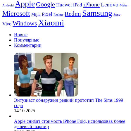
Apple
Google
iPhone
Lenovo
Huawei
iPad
Meta
Android
Samsung
Microsoft
Redmi
Pixel
Mijia
Realme
Sony
Xiaomi
Windows
Vivo
Новые
Популярные
Комментарии
Энтузиаст обнаружил редкий прототип The Sims 1999
года
14.10.2025
Apple снизит стоимость iPhone Fold, использовав более
дешевый шарнир