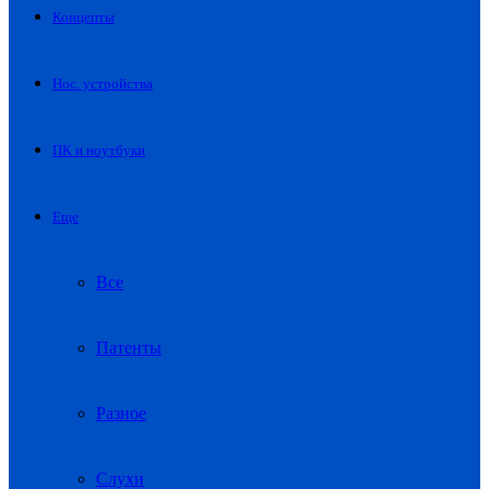
Концепты
Нос. устройства
ПК и ноутбуки
Еще
Все
Патенты
Разное
Слухи