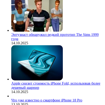
Энтузиаст обнаружил редкий прототип The Sims 1999
года
14.10.2025
Apple снизит стоимость iPhone Fold, использовав более
дешевый шарнир
14.10.2025
Что уже известно о смартфоне iPhone 18 Pro
13.10.2025