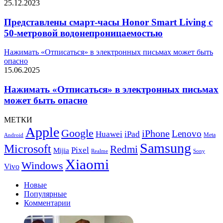
25.12.2023
Представлены смарт-часы Honor Smart Living с
50-метровой водонепроницаемостью
Нажимать «Отписаться» в электронных письмах может быть
опасно
15.06.2025
Нажимать «Отписаться» в электронных письмах
может быть опасно
МЕТКИ
Apple
Google
iPhone
Lenovo
Huawei
iPad
Meta
Android
Samsung
Microsoft
Redmi
Pixel
Mijia
Realme
Sony
Xiaomi
Windows
Vivo
Новые
Популярные
Комментарии