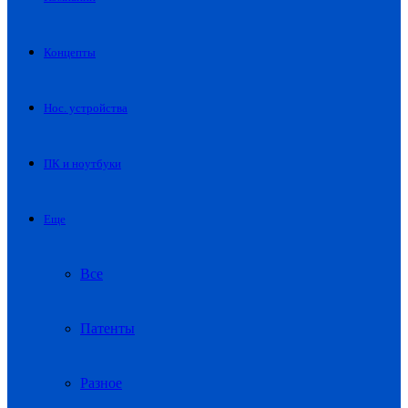
Концепты
Нос. устройства
ПК и ноутбуки
Еще
Все
Патенты
Разное