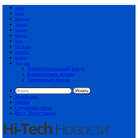
Apple
Oppo
Samsung
Xiaomi
Google
Huawei
Vivo
Microsoft
AnTuTu
Realme
Форумы
Административный форум
Компьютерное железо
Технический форум
Искать
Switch skin
Sidebar
Случайная статья
Вход / Регистрация