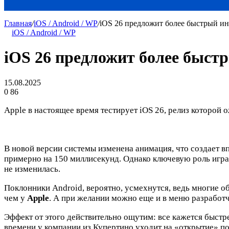
Главная
/
iOS / Android / WP
/
iOS 26 предложит более быстрый и
iOS / Android / WP
iOS 26 предложит более быст
15.08.2025
0
86
Apple в настоящее время тестирует iOS 26, релиз которой 
В новой версии системы изменена анимация, что создает 
примерно на 150 миллисекунд. Однако ключевую роль играе
не изменилась.
Поклонники Android, вероятно, усмехнутся, ведь многие о
чем у
Apple
. А при желании можно еще и в меню разработч
Эффект от этого действительно ощутим: все кажется быстре
времени у компании из Купертино уходит на «открытие» п