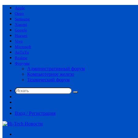
Apple
Oppo
Samsung
Xiaomi
Google
Huawei
Vivo
Microsoft
AnTuTu
Realme
Форумы
Административный форум
Компьютерное железо
Технический форум
Искать
Switch
skin
Sidebar
Случайная
статья
Вход / Регистрация
Меню