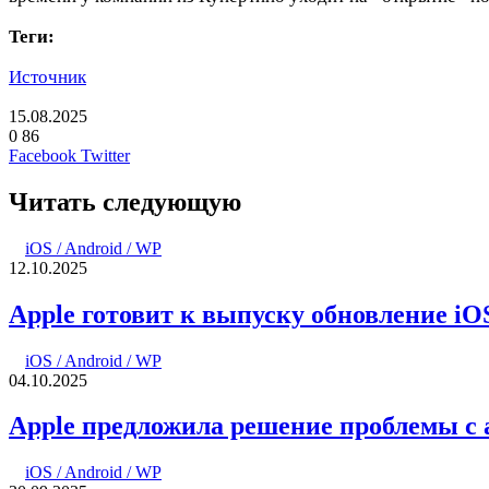
Теги:
Источник
15.08.2025
0
86
LinkedIn
Pinterest
Вконтакте
Одноклассники
Skype
WhatsApp
Telegram
Viber
Facebook
Twitter
Читать следующую
iOS / Android / WP
12.10.2025
Apple готовит к выпуску обновление iOS
iOS / Android / WP
04.10.2025
Apple предложила решение проблемы с а
iOS / Android / WP