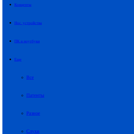
Концепты
Нос. устройства
ПК и ноутбуки
Еще
Все
Патенты
Разное
Слухи