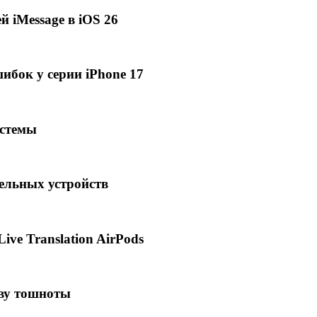
 iMessage в iOS 26
ибок у серии iPhone 17
истемы
ельных устройств
Live Translation AirPods
тву тошноты